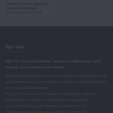
Спека та грози: прогноз
погоди на вихідні
8 Серпня 2026 о 13:58
Про нас
Аgr
oTer. Аграрні новини
– джерело інформації для
людей, які працюють на землі!
Для людей, руки яких натомлені працею, які знають ціну
щедрому врожаю, справжні господарі на своїй землі, які
хочуть, щоб вона квітла.
Історії про життя невтомних трудівників, новини
агробізнесу та як вести розумне господарство.
Усе і навіть більше ви зможете прочитати на
спеціалізованому аграрному сайті
“Агротер”
!