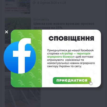
8 Серпня 2026 о 11:28
Економіка
Ціни на сою нового врожаю: прогноз
зростання на 25%
8 Серпня 2026 о 10:58
Вінниччина
ФГ «Агат Поділля» тестує технологію
strip-till на соняшнику
8 Серпня 2026 о 10:28
Технології
Кернел тестує нові сховища зерна
8 Серпня 2026 о 09:58