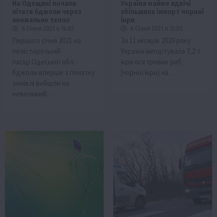
На Одещині почали
Україна майже вдвічі
літати бджоли через
збільшила імпорт чорної
аномальне тепло
ікри
6 Січня 2021 о 14:02
6 Січня 2021 о 12:02
Першого січня 2021 на
За 11 місяців 2020 року
полістирольній
Україна імпортувала 7,2 т
пасіці Одеської обл.
ікри осетрових риб
бджоли вперше з початку
(чорної ікри) на…
зимівлі вийшли на
невеликий…