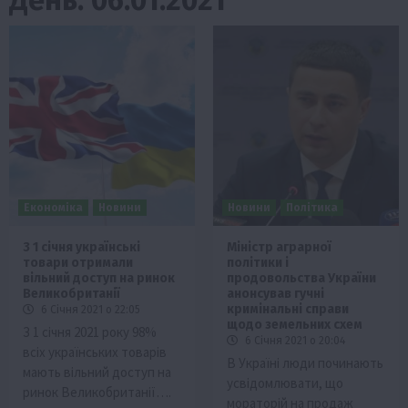
Економіка
Новини
Новини
Політика
З 1 січня українські
Міністр аграрної
товари отримали
політики і
вільний доступ на ринок
продовольства України
Великобританії
анонсував гучні
кримінальні справи
6 Січня 2021 о 22:05
щодо земельних схем
З 1 січня 2021 року 98%
6 Січня 2021 о 20:04
всіх українських товарів
В Україні люди починають
мають вільний доступ на
усвідомлювати, що
ринок Великобританії….
мораторій на продаж