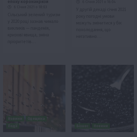
епоху коронакризи
6 Січня 2021 о 16:04
6 Січня 2021 о 18:03
У другій декаді січня 2021
Сільський зелений туризм
року погодні умови
у 2020 році зазнав чимало
можуть змінитися у бік
викликів — пандемія,
похолодання, що
кризові явища, зміна
негативно…
пріоритетів…
Новини
Одещина
Події
Бізнес
Новини