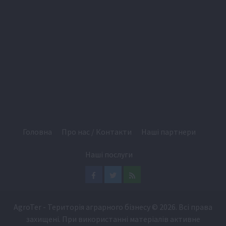
Головна
Про нас / Контакти
Наші партнери
Наші послуги
Facebook
Twitter
Feed
AgroTer - Територія аграрного бізнесу
© 2026. Всі права
захищені. При використанні матеріалів активне