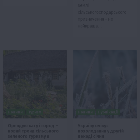
землі
сільськогосподарського
призначення – не
найкраща…
Новини
Туризм
Новини
Публікації
Орендую хату і город –
Україну очікує
новий тренд сільського
похолодання у другій
зеленого туризму в
декаді січня