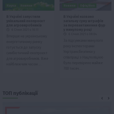
Наука
Новини
Новини
Офіційно
В Україні запустили
В Україні названо
унікальний екопроєкт
загальну суму штрафів
для агровиробників
за перевантаження фур
у минулому році
6 Січня 2021 о 10:11
6 Січня 2021 о 08:04
Вперше на українському
За підсумками минулого
енергетичному ринку
року інспекторами
готується до запуску
Укртрансбезпеки у
симбіотичний екопроєкт
співпраці з Нацполіцією
для агровиробників. Вже
було перевірено майже
найближчим часом…
700 тисяч…
ТОП публікації