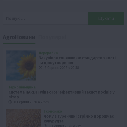
Пошук:
AgroНовини
Популярні
Переробка
Закупівля соняшника: стандарти якості
та ціноутворення
6 Серпня 2026 о 22:58
Тернопільщина
Система HARDI Twin Force: ефективний захист посівів у
вітер
6 Серпня 2026 о 22:28
Економіка
Чому в Туреччині стрімко дорожчає
кукурудза
6 Серпня 2026 о 21:58