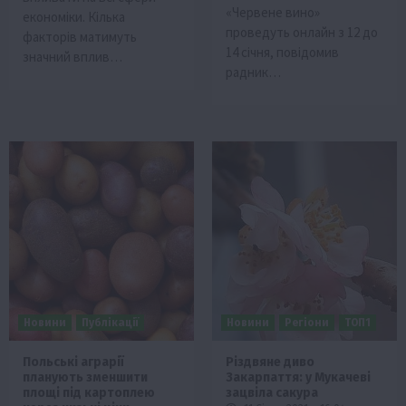
«Червене вино»
економіки. Кілька
проведуть онлайн з 12 до
факторів матимуть
14 січня, повідомив
значний вплив…
радник…
Новини
Публікації
Новини
Регіони
ТОП1
Польські аграрії
Різдвяне диво
планують зменшити
Закарпаття: у Мукачеві
площі під картоплею
зацвіла сакура