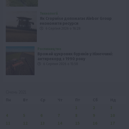
Технології
Як Cropwise допомагає Alebor Group
економити ресурси
6 Серпня 2026 о 16:28
Рослиництво
Врожай цукрових буряків у Німеччині:
антирекорд з 1990 року
6 Серпня 2026 о 15:58
Січень 2021
Пн
Вт
Ср
Чт
Пт
Сб
Нд
1
2
3
4
5
6
7
8
9
10
11
12
13
14
15
16
17