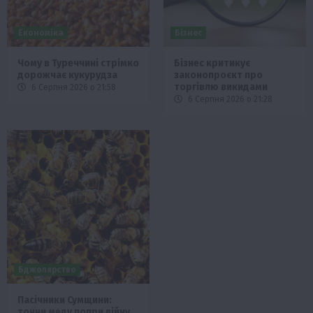
Економіка
Бізнес
Чому в Туреччині стрімко
Бізнес критикує
дорожчає кукурудза
законопроєкт про
торгівлю викидами
6 Серпня 2026 о 21:58
6 Серпня 2026 о 21:28
Бджолярство
Пасічники Сумщини:
тонни меду попри війну