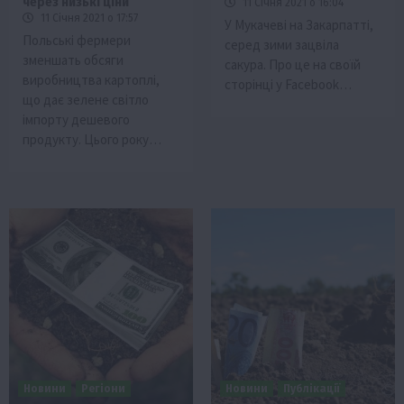
через низькі ціни
11 Січня 2021 о 16:04
11 Січня 2021 о 17:57
У Мукачеві на Закарпатті,
Польські фермери
серед зими зацвіла
зменшать обсяги
сакура. Про це на своїй
виробництва картоплі,
сторінці у Facebook…
що дає зелене світло
імпорту дешевого
продукту. Цього року…
Новини
Регіони
Новини
Публікації