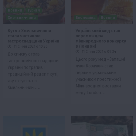
Новини
Туризм
Хмельниччина
Економіка
Новини
Кутя з Хмельниччини
Український мед став
стала частиною
переможцем
гастроспадщини України
міжнародного конкурсу
в Лондоні
11 Січня 2021 о 10:36
11 Січня 2021 о 09:34
До списку страв
Цього року мед «Запашні
гастрономічної спадщини
луки Козачки» став
України потрапив і
першим українським
традиційний рецепт куті,
учасником престижної
яку готують на
Міжнародної виставки
Хмельниччині….
меду London…