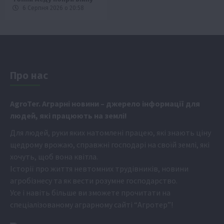
6 Серпня 2026 о 20:58
Про нас
Аgr
oTer. Аграрні новини
– джерело інформації для
людей, які працюють на землі!
Для людей, руки яких натомлені працею, які знають ціну
щедрому врожаю, справжні господарі на своїй землі, які
хочуть, щоб вона квітла.
Історії про життя невтомних трудівників, новини
агробізнесу та як вести розумне господарство.
Усе і навіть більше ви зможете прочитати на
спеціалізованому аграрному сайті
“Агротер”
!