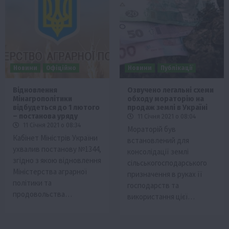
Новини
Офіційно
Новини
Публікації
Відновлення
Озвучено легальні схеми
Мінагрополітики
обходу мораторію на
відбудеться до 1 лютого
продаж землі в Україні
– постанова уряду
11 Січня 2021 о 08:04
11 Січня 2021 о 08:34
Мораторій був
Кабінет Міністрів України
встановлений для
ухвалив постанову №1344,
консолідації землі
згідно з якою відновлення
сільськогосподарського
Міністерства аграрної
призначення в руках її
політики та
господарств та
продовольства…
використання цієї…