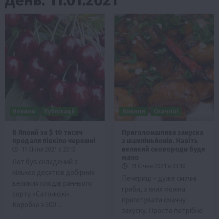
Новини
Публікації
Новини
Смачно!
В Японії за $ 10 тисяч
Приголомшлива закуска
продали півкіло черешні
з шампіньйонів. Навіть
великий сковороди буде
11 Січня 2021 о 23:12
мало
Лот був складений з
11 Січня 2021 о 23:10
кількох десятків добірних
Печериці – дуже смачні
великих плодів раннього
гриби, з яких можна
сорту «Сатонісікі».
приготувати смачну
Коробка з 500…
закуску. Просто потрібно