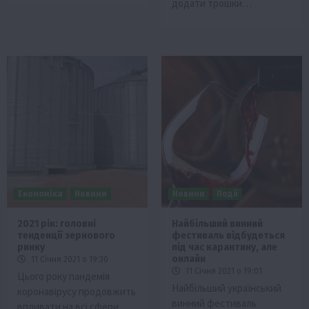
додати трошки…
Економіка
Новини
Новини
Події
2021 рік: головні
Найбільший винний
тенденції зернового
фестиваль відбудеться
ринку
під час карантину, але
онлайн
11 Січня 2021 о 19:30
11 Січня 2021 о 19:01
Цього року пандемія
Найбільший український
коронавірусу продовжить
винний фестиваль
впливати на всі сфери