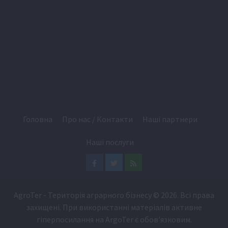
Головна
Про нас / Контакти
Наші партнери
Наші послуги
Facebook
Twitter
Feed
AgroTer - Територія аграрного бізнесу
© 2026. Всі права
захищені. При використанні матеріалів активне
гіперпосилання на
ArgoTer
є обов'язковим.