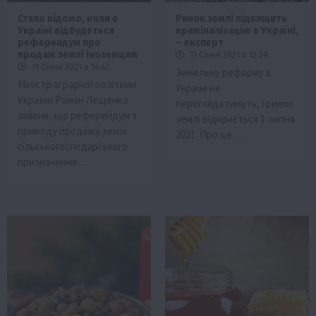
Стало відомо, коли в
Ринок землі підвищить
Україні відбудеться
криміналізацію в Україні,
референдум про
– експерт
продаж землі іноземцям
11 Січня 2021 о 12:39
11 Січня 2021 о 14:42
Земельну реформу в
Міністр аграрної політики
Україні не
України Роман Лещенко
переглядатимуть, і ринок
заявив, що референдум з
землі відкриється 1 липня
приводу продажу землі
2021. Про це…
сільськогосподарського
призначення…