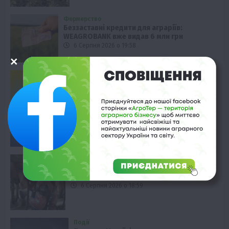
Фермерство
Беззаставні кредити для аграріїв:
WEAGROBANK вже видав 6 млн грн
6 Серпня 2026 о 19:58
Економіка
Аграрії України: загроза експорту
6 Серпня 2026 о 19:28
Черкащина
На Черкащині доярки тестують
інноваційні екзоскелети
6 Серпня 2026 о 18:59
Події