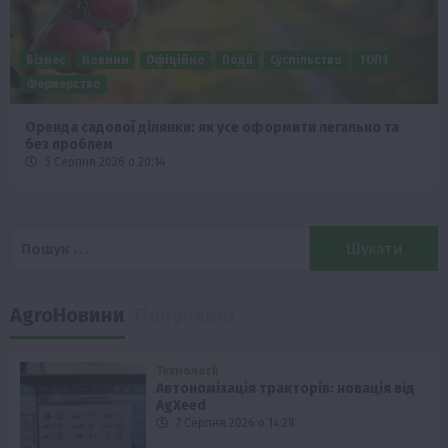
Бізнес
Економіка
Суспільство
ТОП1
Фермерство
Європейська спека вже впливає на ціну зерна
5 Серпня 2026 о 09:28
Пошук:
AgroНовини
Популярні
Технології
Автономізація тракторів: новація від
AgXeed
7 Серпня 2026 о 14:28