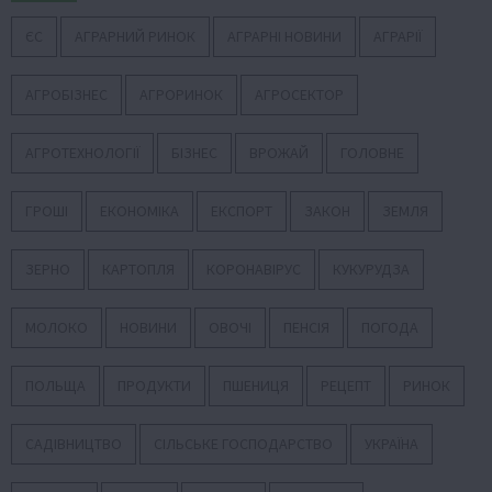
ЄС
АГРАРНИЙ РИНОК
АГРАРНІ НОВИНИ
АГРАРІЇ
АГРОБІЗНЕС
АГРОРИНОК
АГРОСЕКТОР
АГРОТЕХНОЛОГІЇ
БІЗНЕС
ВРОЖАЙ
ГОЛОВНЕ
ГРОШІ
ЕКОНОМІКА
ЕКСПОРТ
ЗАКОН
ЗЕМЛЯ
ЗЕРНО
КАРТОПЛЯ
КОРОНАВІРУС
КУКУРУДЗА
МОЛОКО
НОВИНИ
ОВОЧІ
ПЕНСІЯ
ПОГОДА
ПОЛЬЩА
ПРОДУКТИ
ПШЕНИЦЯ
РЕЦЕПТ
РИНОК
САДІВНИЦТВО
СІЛЬСЬКЕ ГОСПОДАРСТВО
УКРАЇНА