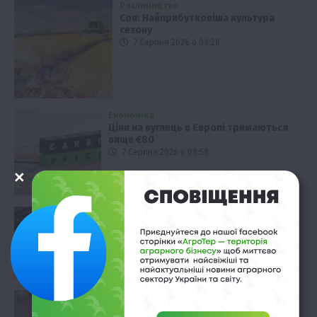
Рослиництво
Соя: Найприбутковіша культура
сезону
7 Серпня 2026 о 09:28
Економіка
Ціни на вуглець в Європі тримаються
вище €80
7 Серпня 2026 о 08:58
Твариництво
Держпідтримка тваринництва: 31
комплекс на компенсацію
7 Серпня 2026 о 08:28
Економіка
Продовольча інфляція: FAO прогнозує