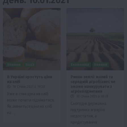
Новини
Події
Економіка
Новини
В Україні зростуть ціни
Ринок землі: малий та
на хліб
середній агробізнес не
зможе конкурувати з
10 Січня 2021 о 19:30
агрохолдингами
Уже в січні ціна на хліб
10 Січня 2021 о 18:18
може почати підніматися.
Сьогодні державна
Як зміниться ціна на хліб
підтримка аграріїв
на…
недостатня, а
кредитування