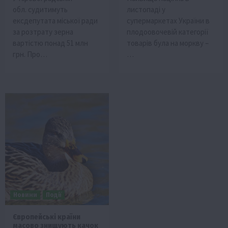
обл. судитимуть
листопаді у
ексдепутата міської ради
супермаркетах України в
за розтрату зерна
плодоовочевій категорії
вартістю понад 51 млн
товарів була на моркву –
грн. Про…
…
Новини
Події
Європейські країни
масово знищують качок