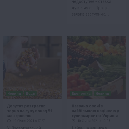
недоступне – ставки
дуже високі.Про це
заявив заступник…
Новини
Події
Економіка
Новини
Депутат розтратив
Названо овочі з
зерно на суму понад 51
найбільшою націнкою у
млн гривень
супермаркетах України
10 Січня 2021 о 17:27
10 Січня 2021 о 10:05
У Кіровоградській
Найвища націнка в