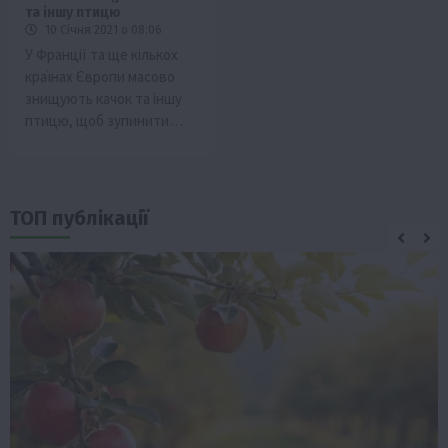
та іншу птицю
10 Січня 2021 о 08:06
У Франції та ще кількох
країнах Європи масово
знищують качок та іншу
птицю, щоб зупинити…
ТОП публікації