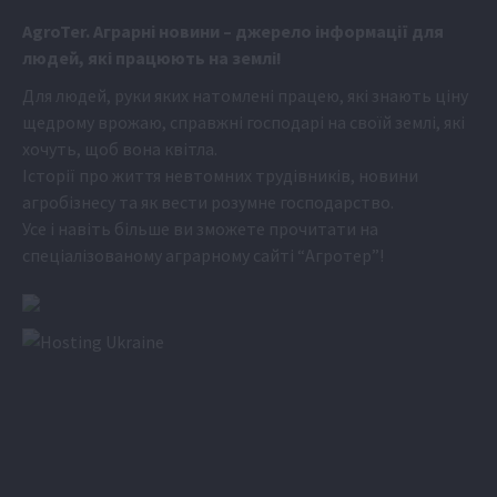
Аgr
oTer. Аграрні новини
– джерело інформації для
людей, які працюють на землі!
Для людей, руки яких натомлені працею, які знають ціну
щедрому врожаю, справжні господарі на своїй землі, які
хочуть, щоб вона квітла.
Історії про життя невтомних трудівників, новини
агробізнесу та як вести розумне господарство.
Усе і навіть більше ви зможете прочитати на
спеціалізованому аграрному сайті
“Агротер”
!