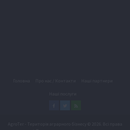
Головна
Про нас / Контакти
Наші партнери
Наші послуги
Facebook
Twitter
Feed
AgroTer - Територія аграрного бізнесу
© 2026. Всі права