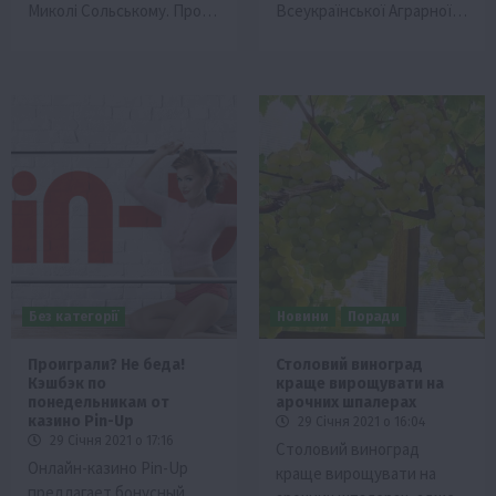
Миколі Сольському. Про…
Всеукраїнської Аграрної…
Без категорії
Новини
Поради
Проиграли? Не беда!
Столовий виноград
Кэшбэк по
краще вирощувати на
понедельникам от
арочних шпалерах
казино Pin-Up
29 Січня 2021 о 16:04
29 Січня 2021 о 17:16
Столовий виноград
Онлайн-казино Pin-Up
краще вирощувати на
предлагает бонусный