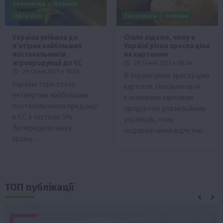
Економіка
Новини
Офіційно
Економіка
Новини
Україна увійшла до
Стало відомо, чому в
п’ятірки найбільших
Україні різко зросла ціна
постачальників
на картоплю
агропродукції до ЄС
29 Січня 2021 о 08:04
29 Січня 2021 о 10:05
В Україні різко зросла ціна
Україна торік стала
картоплі. Оскільки овоч
четвертим найбільшим
є основним харчовим
постачальником продукції
продуктом для мільйонів
в ЄС з часткою 5%.
українців, тому
Випередили нашу
подорожчання відчутно…
країну…
ТОП публікації