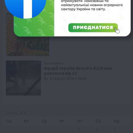
Економіка
Ціни на кукурудзу в Україні
падають
8 Серпня 2026 о 09:28
Економіка
Аграрії України просять €220 млн
допомоги від ЄС
8 Серпня 2026 о 08:58
Січень 2021
Пн
Вт
Ср
Чт
Пт
Сб
Нд
1
2
3