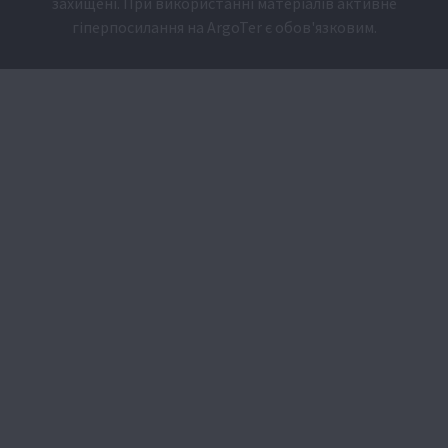
захищені. При використанні матеріалів активне
гіперпосилання на
ArgoTer
є обов'язковим.