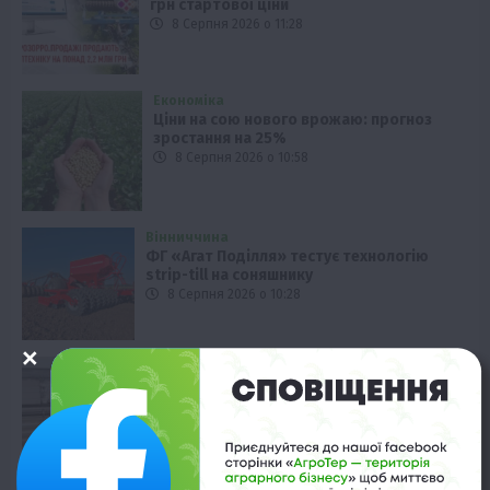
грн стартової ціни
8 Серпня 2026 о 11:28
Економіка
Ціни на сою нового врожаю: прогноз
зростання на 25%
8 Серпня 2026 о 10:58
Вінниччина
ФГ «Агат Поділля» тестує технологію
strip-till на соняшнику
8 Серпня 2026 о 10:28
Технології
Кернел тестує нові сховища зерна
8 Серпня 2026 о 09:58