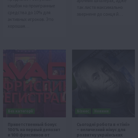
арочних шпалерах, адже
кэшбэк на проигранные
так листя максимально
средства до 10% для
звернене до сонця й…
активных игроков. Это
хорошая…
Без категорії
Бізнес
Новини
Приветственный бонус
Сьогодні робота в «тіні»
100% на первый депозит
– величезний мінус для
и 100 фриспинов от
розвитку українських