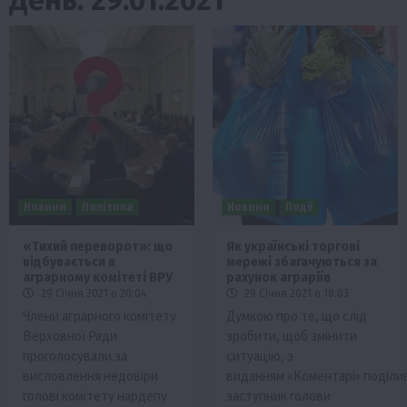
Новини
Політика
Новини
Події
«Тихий переворот»: що
Як українські торгові
відбувається в
мережі збагачуються за
аграрному комітеті ВРУ
рахунок аграріїв
29 Січня 2021 о 20:04
29 Січня 2021 о 18:03
Члени аграрного комітету
Думкою про те, що слід
Верховної Ради
зробити, щоб змінити
проголосували за
ситуацію, з
висловлення недовіри
виданням «Коментарі» поділи
голові комітету нардепу
заступник голови