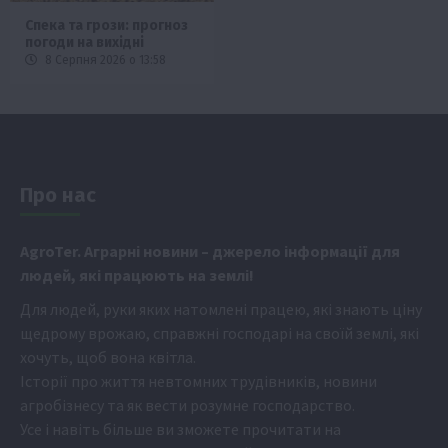
Спека та грози: прогноз
погоди на вихідні
8 Серпня 2026 о 13:58
Про нас
Аgr
oTer. Аграрні новини
– джерело інформації для
людей, які працюють на землі!
Для людей, руки яких натомлені працею, які знають ціну
щедрому врожаю, справжні господарі на своїй землі, які
хочуть, щоб вона квітла.
Історії про життя невтомних трудівників, новини
агробізнесу та як вести розумне господарство.
Усе і навіть більше ви зможете прочитати на