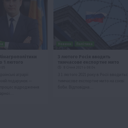
ка
Новини
Політика
Мінагрополітики
З лютого Росія вводить
о 1 лютого
тимчасове експортне мито
ії
Бізнес
Новини
Офіційно
Події
Суспільство
0:05
8 Січня 2021 о 08:04
во
ТОП1
Фермерство
раїнські аграрії
З 1 лютого 2021 року в Росії вводитьс
жній подарунок —
тимчасове експортне мито на соєві
жаю за
Оренда садової ділянки: як усе оформити
 процес відродження
боби. Відповідна…
легально та без проблем
рарної…
5 Серпня 2026 о 20:14