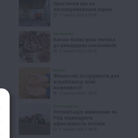
Зростання цін на
автоперевезення зерна
5 Серпня 2026 о 19:58
Економіка
Какао-боби: ціна злетіла
до рекордних показників
5 Серпня 2026 о 19:28
Бізнес
Фінансові інструменти для
агробізнесу: нові
можливості
5 Серпня 2026 о 18:58
Рослиництво
Оптимізація живлення: як
РКД підвищують
ефективність посівів
5 Серпня 2026 о 18:28