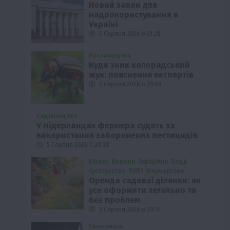
Новий закон для
надрокористування в
Україні
5 Серпня 2026 о 21:28
Рослиництво
Куди зник колорадський
жук: пояснення експертів
5 Серпня 2026 о 20:58
Садівництво
У Нідерландах фермера судять за
використання заборонених пестицидів
5 Серпня 2026 о 20:28
Бізнес
Новини
Офіційно
Події
Суспільство
ТОП1
Фермерство
Оренда садової ділянки: як
усе оформити легально та
без проблем
5 Серпня 2026 о 20:14
Економіка