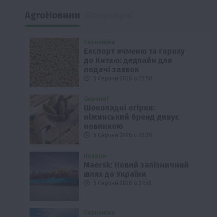
AgroНовини
Популярні
Економіка
Експорт ячменю та гороху
до Китаю: дедлайн для
подачі заявок
5 Серпня 2026 о 22:58
Смачно!
Шоколадні огірки:
ніжинський бренд дивує
новинкою
5 Серпня 2026 о 22:28
Новини
Maersk: Новий залізничний
шлях до України
5 Серпня 2026 о 21:58
Економіка