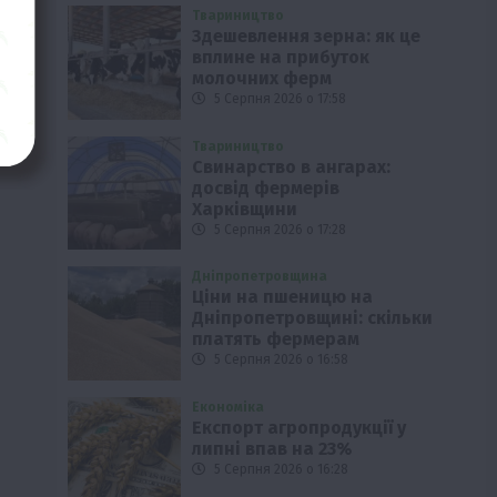
Твариництво
Здешевлення зерна: як це
вплине на прибуток
молочних ферм
5 Серпня 2026 о 17:58
Твариництво
Свинарство в ангарах:
досвід фермерів
Харківщини
5 Серпня 2026 о 17:28
Дніпропетровщина
Ціни на пшеницю на
Дніпропетровщині: скільки
платять фермерам
5 Серпня 2026 о 16:58
Економіка
Експорт агропродукції у
липні впав на 23%
5 Серпня 2026 о 16:28