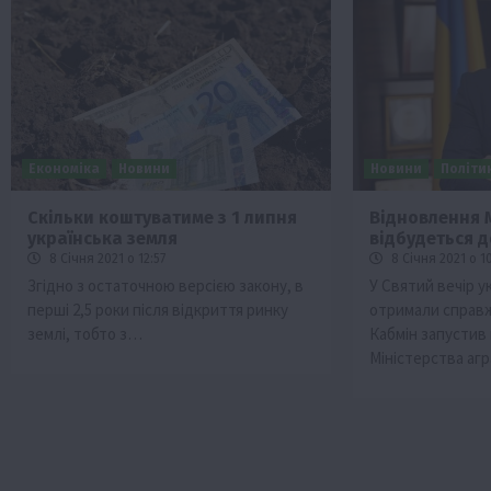
Економіка
Новини
Новини
Політи
Скільки коштуватиме з 1 липня
Відновлення 
українська земля
відбудеться д
Бізнес
Галузі АПК
Економіка
Новини
Под
8 Січня 2021 о 12:57
8 Січня 2021 о 1
Рослиництво
Суспільство
ТОП1
Фермерст
Згідно з остаточною версією закону, в
У Святий вечір ук
перші 2,5 роки після відкриття ринку
отримали справ
Кредити для аграріїв під заставу вро
землі, тобто з…
Кабмін запустив
новою програмою від Уряду
Міністерства аг
1 Серпня 2026 о 11:58