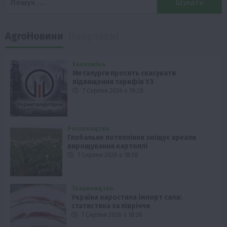
AgroНовини
Популярні
Економіка
Металурги просять скасувати
підвищення тарифів УЗ
7 Серпня 2026 о 19:28
Рослиництво
Глобальне потепління зміщує ареали
вирощування картоплі
7 Серпня 2026 о 18:58
Твариництво
Україна наростила імпорт сала:
статистика за півріччя
7 Серпня 2026 о 18:28