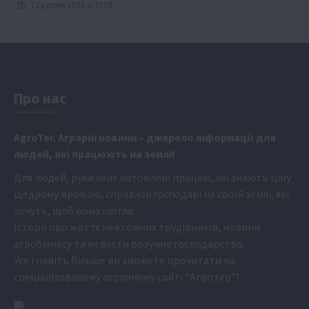
7 Серпня 2026 о 17:28
Про нас
Аgr
oTer. Аграрні новини
– джерело інформації для
людей, які працюють на землі!
Для людей, руки яких натомлені працею, які знають ціну
щедрому врожаю, справжні господарі на своїй землі, які
хочуть, щоб вона квітла.
Історії про життя невтомних трудівників, новини
агробізнесу та як вести розумне господарство.
Усе і навіть більше ви зможете прочитати на
спеціалізованому аграрному сайті
“Агротер”
!