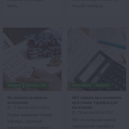
якось…
на добу наперед…
Новини
Суспільство
Економіка
Новини
Як зміняться ціни на
НБУ заявив про неминуче
комуналку
зростання тарифів для
населення
21 Жовтня 2025 о 09:42
7 Вересня 2025 о 07:07
Попри зниження темпів
НБУ не залишив шансів:
інфляції, українців
підвищення тарифів в
чекають помітні зміни у