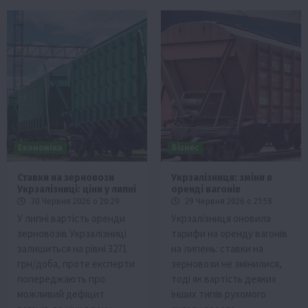
Економіка
Бізнес
Ставки на зерновози
Укрзалізниця: зміни в
Укрзалізниці: ціни у липні
оренді вагонів
30 Червня 2026 о 20:29
29 Червня 2026 о 21:58
У липні вартість оренди
Укрзалізниця оновила
зерновозів Укрзалізниці
тарифи на оренду вагонів
залишиться на рівні 3271
на липень: ставки на
грн/доба, проте експерти
зерновози не змінилися,
попереджають про
тоді як вартість деяких
можливий дефіцит
інших типів рухомого