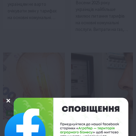
Восени 2025 року
українцям не варто
українців найбільше
очікувати змін у тарифах
хвилює питання тарифів
на основні комунальні…
на основні комунальні
послуги. Витрати на газ,…
Новини
Події
Новини
З 1 вересня ціна на
Як зекономити на
електроенергію зросте
електроенергії