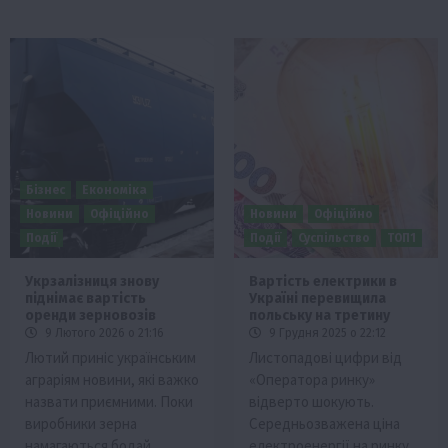
Бізнес
Економіка
Новини
Офіційно
Новини
Офіційно
Події
Події
Суспільство
ТОП1
Укрзалізниця знову
Вартість електрики в
піднімає вартість
Україні перевищила
оренди зерновозів
польську на третину
9 Лютого 2026 о 21:16
9 Грудня 2025 о 22:12
Лютий приніс українським
Листопадові цифри від
аграріям новини, які важко
«Оператора ринку»
назвати приємними. Поки
відверто шокують.
виробники зерна
Середньозважена ціна
намагаються бодай
електроенергії на ринку