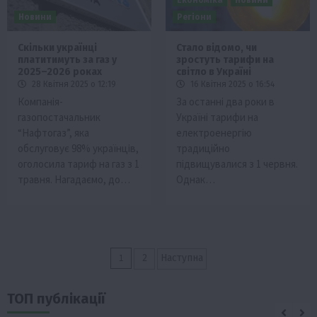
Новини
Регіони
Скільки українці
Стало відомо, чи
платитимуть за газ у
зростуть тарифи на
2025–2026 роках
світло в Україні
28 Квітня 2025 о 12:19
16 Квітня 2025 о 16:54
Компанія-
За останні два роки в
газопостачальник
Україні тарифи на
“Нафтогаз”, яка
електроенергію
обслуговує 98% українців,
традиційно
оголосила тариф на газ з 1
підвищувалися з 1 червня.
травня. Нагадаємо, до…
Однак…
Пагінація
1
2
Наступна
записів
ТОП публікації