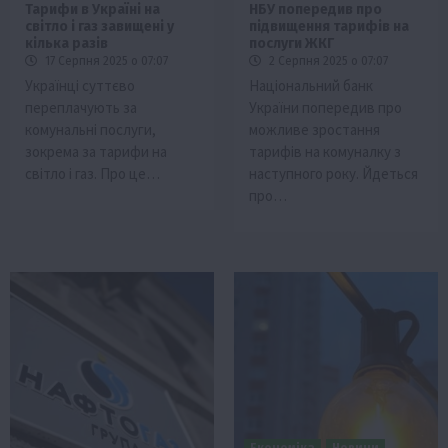
Тарифи в Україні на
НБУ попередив про
світло і газ завищені у
підвищення тарифів на
кілька разів
послуги ЖКГ
17 Серпня 2025 о 07:07
2 Серпня 2025 о 07:07
Українці суттєво
Національний банк
переплачують за
України попередив про
комунальні послуги,
можливе зростання
зокрема за тарифи на
тарифів на комуналку з
світло і газ. Про це…
наступного року. Йдеться
про…
Економіка
Новини