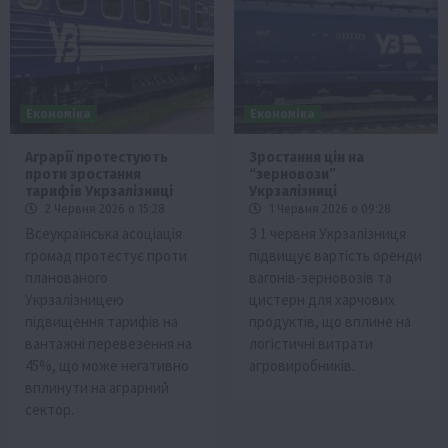
Економіка
Економіка
Аграрії протестують
Зростання цін на
проти зростання
“зерновози”
тарифів Укрзалізниці
Укрзалізниці
2 Червня 2026 о 15:28
1 Червня 2026 о 09:28
Всеукраїнська асоціація
З 1 червня Укрзалізниця
громад протестує проти
підвищує вартість оренди
планованого
вагонів-зерновозів та
Укрзалізницею
цистерн для харчових
підвищення тарифів на
продуктів, що вплине на
вантажні перевезення на
логістичні витрати
45%, що може негативно
агровиробників.
вплинути на аграрний
сектор.