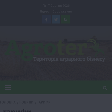
Перейти
Пт. 7 Серпня 2026
до
Відео
Зображення
вмісту
Facebook
Twitter
Feed
Головне
меню
ГОЛОВНА
НОВИНИ
ТАРИФИ
тарифи