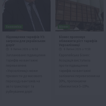
Економіка
Бізнес
Підвищення тарифів УЗ:
Бізнес пропонує
загроза для українських
обмежити ріст тарифів
доріг
Укрзалізниці
8 Липня 2026 о 16:58
8 Липня 2026 о 11:58
Заплановане підвищення
Європейська Бізнес
тарифів на вантажні
Асоціація виступила
перевезення
проти підвищення
«Укрзалізниці» може
тарифів на вантажні
призвести до масового
залізничні перевезення на
переходу вантажів на
30%, пропонуючи
автотранспорт та
обмежитися 5–10%.
руйнування доріг.