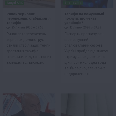
Галузі АПК
Економіка
Ринок зернових
Тарифи на комунальні
перевезень: стабілізація
послуги: що чекає
тарифів
українців?
25 Липня 2026 о 09:58
15 Липня 2026 о 09:28
Ринок автоперевезень
Експерти прогнозують,
зернових демонструє
що наступний
ознаки стабілізації: темпи
опалювальний сезон в
зростання тарифів
Україні пройде під знаком
сповільнилися, хоча попит
стримуваних державою
залишається високим.
цін, проте холодна вода
та, ймовірно, електрика
подорожчають.