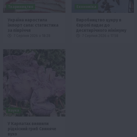
Твариництво
Економіка
Україна наростила
Виробництво цукру в
імпорт сала: статистика
Європі падає до
за півріччя
десятирічного мінімуму
7 Серпня 2026 о 18:28
7 Серпня 2026 о 17:58
Наука
У Карпатах виявили
рідкісний гриб Свиняче
вухо