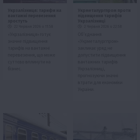
Укрзалізниця: тарифи на
Укрметалургпром проти
вантажні перевезення
підвищення тарифів
зростуть
Укрзалізниці
22 Червня 2026 о 11:58
2 Червня 2026 о 22:58
«Укрзалізниця» готує
Об’єднання
значне підвищення
«Укрметалургпром»
тарифів на вантажні
закликає уряд не
перевезення, що може
допустити підвищення
суттєво вплинути на
вантажних тарифів
бізнес.
Укрзалізниці,
прогнозуючи значні
втрати для економіки
України.