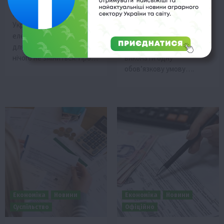
28 Серпня 2025 о 09:15
19 Серпня 2025 о 16:14
Наступного місяця в
Частина українців може
Україні збільшать вартість
зменшити платіжки за
електроенергії, проте
електроенергію вдвічі.
для багатьох споживачів
Для цього потрібно
нічого не зміниться. Про…
виконати одну
обов’язкову умову….
Економіка
Новини
Економіка
Новини
Суспільство
Офіційно