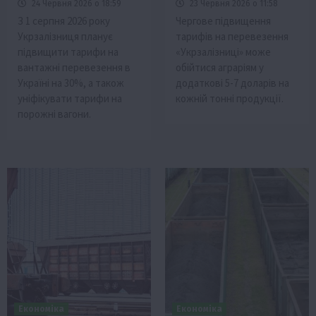
24 Червня 2026 о 18:59
23 Червня 2026 о 11:58
З 1 серпня 2026 року
Чергове підвищення
Укрзалізниця планує
тарифів на перевезення
підвищити тарифи на
«Укрзалізниці» може
вантажні перевезення в
обійтися аграріям у
Україні на 30%, а також
додаткові 5-7 доларів на
уніфікувати тарифи на
кожній тонні продукції.
порожні вагони.
Економіка
Економіка