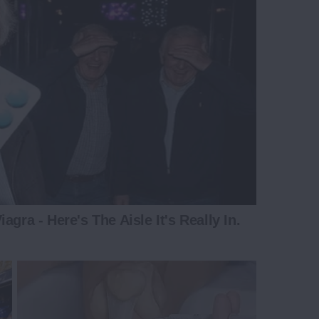
gra - Here's The Aisle It's Really In.