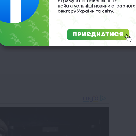
,
укрзалізниця