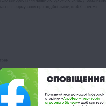
зацію використання наявного рухомого складу. Важливо
сне інформування про подібні зміни, щоб бізнес міг
 тонн