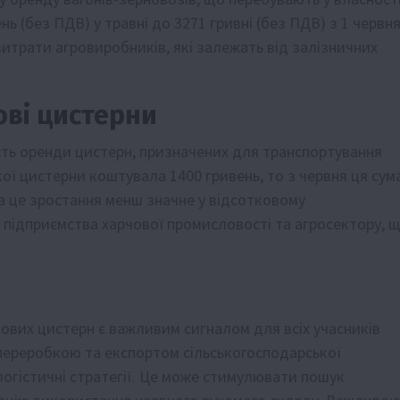
ь (без ПДВ) у травні до 3271 гривні (без ПДВ) з 1 червня
итрати агровиробників, які залежать від залізничних
ові цистерни
сть оренди цистерн, призначених для транспортування
ої цистерни коштувала 1400 гривень, то з червня ця сум
а це зростання менш значне у відсотковому
 підприємства харчової промисловості та агросектору, 
чових цистерн є важливим сигналом для всіх учасників
я переробкою та експортом сільськогосподарської
логістичні стратегії. Це може стимулювати пошук