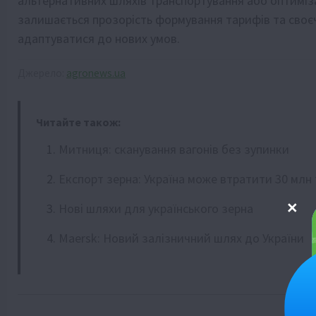
альтернативних шляхів транспортування або оптимі
залишається прозорість формування тарифів та своєча
адаптуватися до нових умов.
Джерело:
agronews.ua
Читайте також:
Митниця: сканування вагонів без зупинки
Експорт зерна: Україна може втратити 30 млн
Нові шляхи для українського зерна
Maersk: Новий залізничний шлях до України