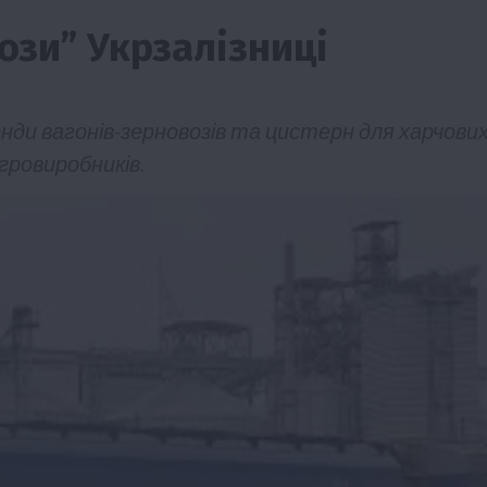
ози” Укрзалізниці
енди вагонів-зерновозів та цистерн для харчови
гровиробників.
тво
Бізнес
Економіка
Суспільство
ТОП1
Фермерств
мити
Європейська спека вже впливає на ціну
зерна
5 Серпня 2026 о 09:28