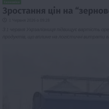
Економіка
Зростання цін на “зернов
1 Червня 2026 о 09:28
З 1 червня Укрзалізниця підвищує вартість ор
продуктів, що вплине на логістичні витрати а
и
Події
Бізнес
Новини
Офіційно
Події
Суспільс
мерство
ТОП1
Фермерство
у врожаю за
Оренда садової ділянки: як усе офор
легально та без проблем
5 Серпня 2026 о 20:14