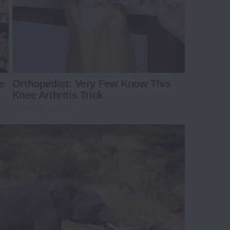
e
Orthopedist: Very Few Know This
Knee Arthritis Trick
FORGE BODY