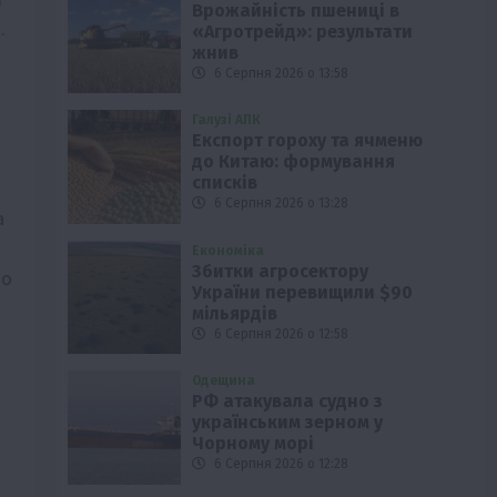
Врожайність пшениці в
.
«Агротрейд»: результати
жнив
6 Серпня 2026 о 13:58
Галузі АПК
Експорт гороху та ячменю
до Китаю: формування
списків
6 Серпня 2026 о 13:28
а
Економіка
Збитки агросектору
що
України перевищили $90
мільярдів
6 Серпня 2026 о 12:58
Одещина
РФ атакувала судно з
українським зерном у
Чорному морі
6 Серпня 2026 о 12:28