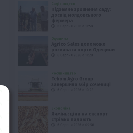
ю
Садівництво
Підземне зрошення саду:
досвід молдовського
фермера
6 Серпня 2026 о 11:58
Одещина
Agrico Sales допоможе
розвивати порти Одещини
6 Серпня 2026 о 11:28
Рослиництво
Tekom Agro Group
завершила збір сочевиці
6 Серпня 2026 о 10:28
Економіка
Ячмінь: ціни на експорт
стрімко падають
6 Серпня 2026 о 09:58