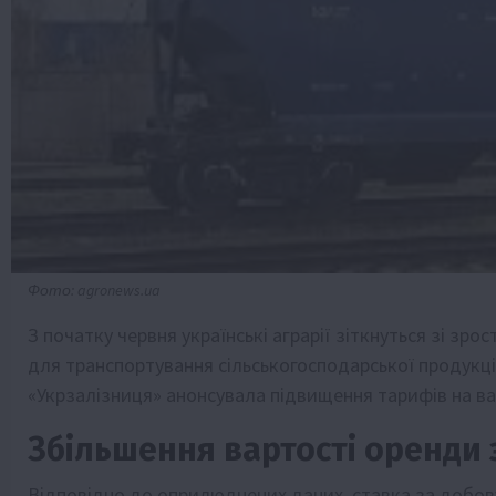
Фото: agronews.ua
З початку червня українські аграрії зіткнуться зі зр
для транспортування сільськогосподарської продукції
«Укрзалізниця» анонсувала підвищення тарифів на ва
Збільшення вартості оренди 
Відповідно до оприлюднених даних, ставка за добову