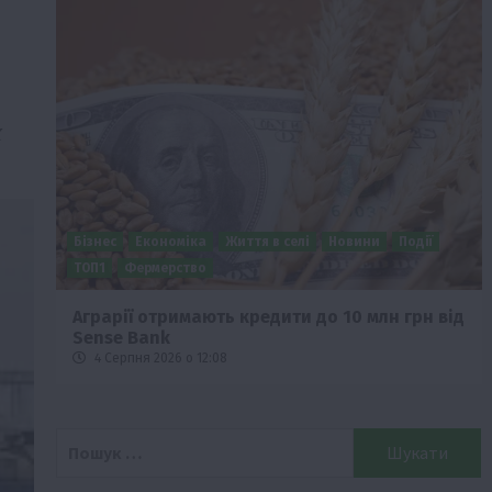
х
Бізнес
Економіка
Життя в селі
Новини
Події
о
ТОП1
Фермерство
Аграрії отримають кредити до 10 млн грн від
Sense Bank
4 Серпня 2026 о 12:08
Пошук: