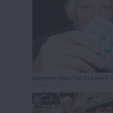
Walgreens Hides This $1 Generic Via
FRIDAY PLANS