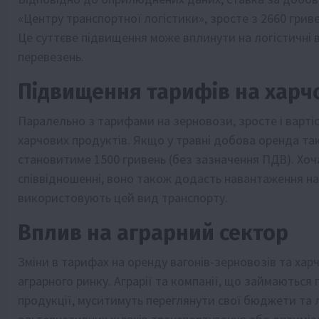
«Центру транспортної логістики», зросте з 2660 гривен
Це суттєве підвищення може вплинути на логістичні в
перевезень.
Підвищення тарифів на харч
Паралельно з тарифами на зерновози, зросте і варті
харчових продуктів. Якщо у травні добова оренда так
становитиме 1500 гривень (без зазначення ПДВ). Хоч
співвідношенні, воно також додасть навантаження на
використовують цей вид транспорту.
Вплив на аграрний сектор
Зміни в тарифах на оренду вагонів-зерновозів та хар
аграрного ринку. Аграрії та компанії, що займаютьс
продукції, муситимуть переглянути свої бюджети та 