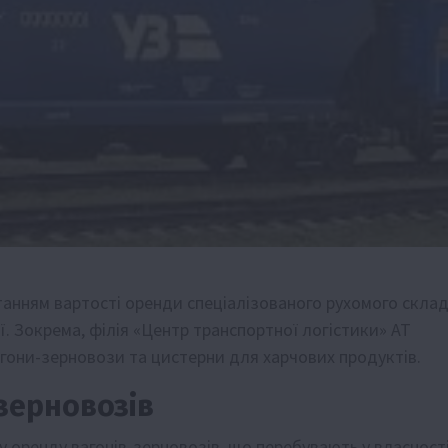
останням вартості оренди спеціалізованого рухомого скла
. Зокрема, філія «Центр транспортної логістики» АТ
гони-зерновози та цистерни для харчових продуктів.
зерновозів
 оренду вагонів-зерновозів, що перебувають у власност