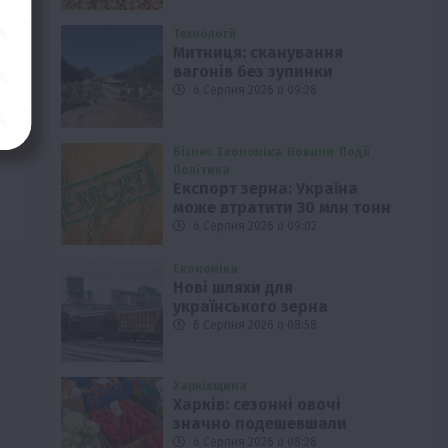
Технології
Митниця: сканування
вагонів без зупинки
6 Серпня 2026 о 09:28
Бізнес
Економіка
Новини
Події
Політика
Експорт зерна: Україна
може втратити 30 млн тонн
6 Серпня 2026 о 09:02
Економіка
Нові шляхи для
українського зерна
6 Серпня 2026 о 08:58
Харківщина
Харків: сезонні овочі
значно подешевшали
6 Серпня 2026 о 08:28