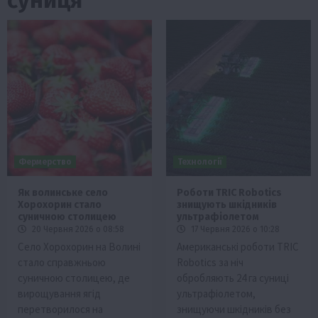
Фермерство
Технології
Як волинське село
Роботи TRIC Robotics
Хорохорин стало
знищують шкідників
суничною столицею
ультрафіолетом
20 Червня 2026 о 08:58
17 Червня 2026 о 10:28
Село Хорохорин на Волині
Американські роботи TRIC
стало справжньою
Robotics за ніч
суничною столицею, де
обробляють 24 га суниці
вирощування ягід
ультрафіолетом,
перетворилося на
знищуючи шкідників без