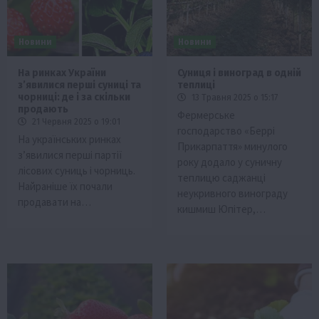
Новини
Новини
На ринках України
Суниця і виноград в одній
з’явилися перші суниці та
теплиці
чорниці: де і за скільки
13 Травня 2025 о 15:17
продають
Фермерське
21 Червня 2025 о 19:01
господарство «Беррі
На українських ринках
Прикарпаття» минулого
з’явилися перші партії
року додало у суничну
лісових суниць і чорниць.
теплицю саджанці
Найраніше їх почали
неукривного винограду
продавати на…
кишмиш Юпітер,…