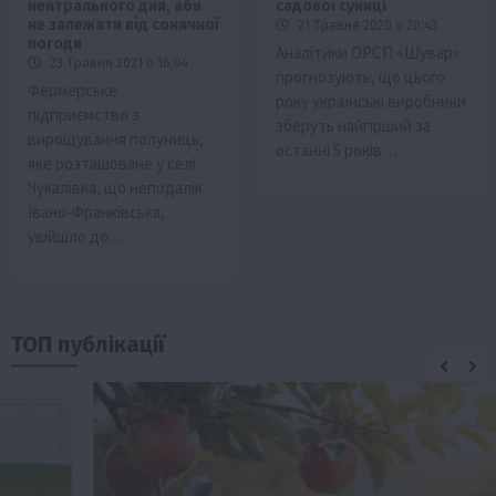
нейтрального дня, аби
садової суниці
не залежати від сонячної
21 Травня 2020 о 20:43
погоди
Аналітики ОРСП «Шувар»
23 Травня 2021 о 16:04
прогнозують, що цього
Фермерське
року українські виробники
підприємство з
зберуть найгірший за
вирощування полуниць,
останні 5 років…
яке розташоване у селі
Чукалівка, що неподалік
Івано-Франківська,
увійшло до…
ТОП публікації