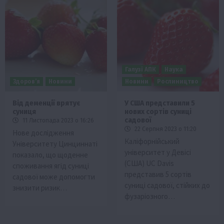
Галузі АПК
Наука
Здоров’я
Новини
Новини
Рослиництво
Від деменції врятує
У США представили 5
суниця
нових сортів суниці
садової
11 Листопада 2023 о 16:26
22 Серпня 2023 о 11:20
Нове дослідження
Каліфорнійський
Університету Цинциннаті
університет у Девісі
показало, що щоденне
(США) UC Davis
споживання ягід суниці
представив 5 сортів
садової може допомогти
суниці садової, стійких до
знизити ризик…
фузаріозного…