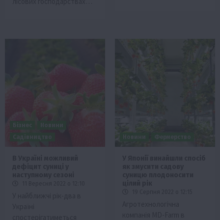
лісових господарствах…
Бізнес
Новини
Садівництво
Новини
Фермерство
В Україні можливий
У Японії винайшли спосіб
дефіцит суниці у
як змусити садову
наступному сезоні
суницю плодоносити
цілий рік
11 Вересня 2022 о 12:10
19 Серпня 2022 о 12:15
У найближчі рік-два в
Агротехнологічна
Україні
компанія MD-Farm в
спостерігатиметься