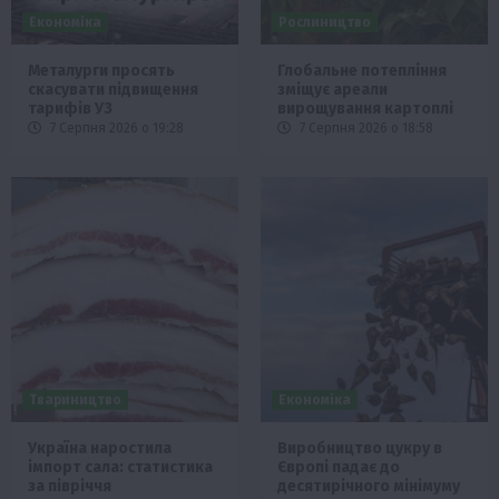
Економіка
Рослиництво
Металурги просять
Глобальне потепління
скасувати підвищення
зміщує ареали
тарифів УЗ
вирощування картоплі
7 Серпня 2026 о 19:28
7 Серпня 2026 о 18:58
Твариництво
Економіка
Україна наростила
Виробництво цукру в
імпорт сала: статистика
Європі падає до
за півріччя
десятирічного мінімуму