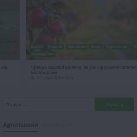
Бізнес
Новини
Офіційно
Події
Суспільство
ТОП1
Фермерство
Оренда садової ділянки: як усе оформити легально та
без проблем
5 Серпня 2026 о 20:14
Пошук:
AgroНовини
Популярні