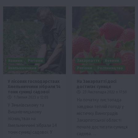
Новини
Регіони
Закарпаття
Новини
Хмельниччина
Регіони
Рослиництво
У лісових господарствах
На Закарпатті досі
Хмельниччини зібрали 14
достигає суниця
тонн суниці садової
23 Листопада 2022 о 17:50
1 Липня 2023 о 12:05
На початку листопада
У Зіньківському та
завдяки теплій погоді у
Вишнівчицькому
містечку Виноградів
лісництвах на
Закарпатської області
Хмельниччині зібрали 14
почала достигати суниця
тонн суниці садової. У
садова….