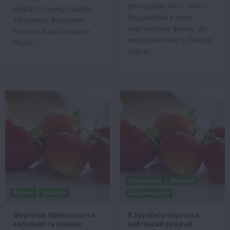
японському місті Ніїґата
дефіцит суниці садової
будуватиме власну
(полуниці). Власники
вертикальну ферму, де
плантацій цієї ягоди на
вирощуватимуть суницю
півдні…
садову…
Економіка
Новини
Бізнес
Новини
Садівництво
Фермери Прикарпаття
В Україні очікується
вирощують суницю
найгірший урожай