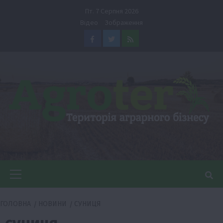
Перейти
Пт. 7 Серпня 2026
до
Відео
Зображення
вмісту
Facebook
Twitter
Feed
Головне
меню
ГОЛОВНА
НОВИНИ
СУНИЦЯ
суниця