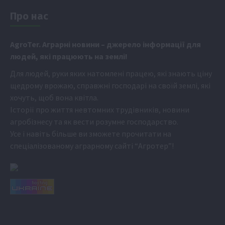
Про нас
Аgr
oTer. Аграрні новини
– джерело інформації для
людей, які працюють на землі!
Для людей, руки яких натомлені працею, які знають ціну
щедрому врожаю, справжні господарі на своїй землі, які
хочуть, щоб вона квітла.
Історії про життя невтомних трудівників, новини
агробізнесу та як вести розумне господарство.
Усе і навіть більше ви зможете прочитати на
спеціалізованому аграрному сайті
“Агротер”
!