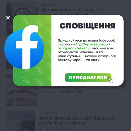
Економіка
Металурги просять скасувати
підвищення тарифів УЗ
7 Серпня 2026 о 19:28
Рослиництво
Глобальне потепління зміщує ареали
вирощування картоплі
7 Серпня 2026 о 18:58
Твариництво
Україна наростила імпорт сала:
статистика за півріччя
7 Серпня 2026 о 18:28
Економіка
Виробництво цукру в Європі падає до
десятирічного мінімуму
7 Серпня 2026 о 17:58