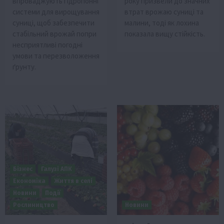
впроваджують гідропонні
року призвели до значних
системи для вирощування
втрат врожаю суниці та
суниці, щоб забезпечити
малини, тоді як лохина
стабільний врожай попри
показала вищу стійкість.
несприятливі погодні
умови та перезволоження
ґрунту.
Бізнес
Галузі АПК
Економіка
Життя в селі
Новини
Події
Рослиництво
Новини