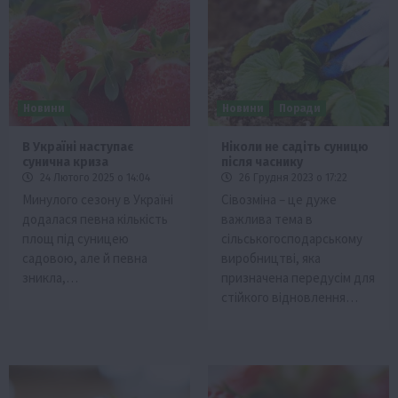
Новини
Новини
Поради
В Україні наступає
Ніколи не садіть суницю
сунична криза
після часнику
24 Лютого 2025 о 14:04
26 Грудня 2023 о 17:22
Минулого сезону в Україні
Сівозміна – це дуже
додалася певна кількість
важлива тема в
площ під суницею
сільськогосподарському
садовою, але й певна
виробництві, яка
зникла,…
призначена передусім для
стійкого відновлення…