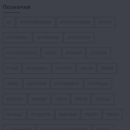
Позначки
ЄС
АГРАРНИЙ РИНОК
АГРАРНІ НОВИНИ
АГРАРІЇ
АГРОБІЗНЕС
АГРОРИНОК
АГРОСЕКТОР
АГРОТЕХНОЛОГІЇ
БІЗНЕС
ВРОЖАЙ
ГОЛОВНЕ
ГРОШІ
ЕКОНОМІКА
ЕКСПОРТ
ЗАКОН
ЗЕМЛЯ
ЗЕРНО
КАРТОПЛЯ
КОРОНАВІРУС
КУКУРУДЗА
МОЛОКО
НОВИНИ
ОВОЧІ
ПЕНСІЯ
ПОГОДА
ПОЛЬЩА
ПРОДУКТИ
ПШЕНИЦЯ
РЕЦЕПТ
РИНОК
САДІВНИЦТВО
СІЛЬСЬКЕ ГОСПОДАРСТВО
УКРАЇНА