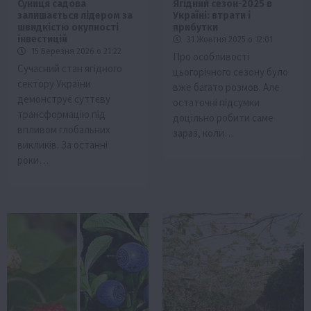
Суниця садова
Ягідний сезон-2025 в
залишається лідером за
Україні: втрати і
швидкістю окупності
прибутки
інвестицій
31 Жовтня 2025 о 12:01
15 Березня 2026 о 21:22
Про особливості
Сучасний стан ягідного
цьогорічного сезону було
сектору України
вже багато розмов. Але
демонструє суттєву
остаточні підсумки
трансформацію під
доцільно робити саме
впливом глобальних
зараз, коли…
викликів. За останні
роки…