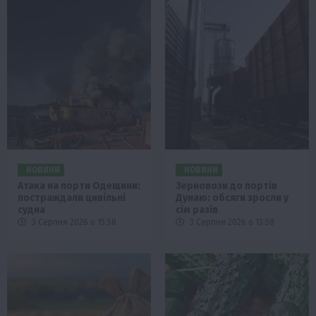
НОВИНИ
НОВИНИ
Атака на порти Одещини:
Зерновози до портів
постраждали цивільні
Дунаю: обсяги зросли у
судна
сім разів
3 Серпня 2026 о 15:58
3 Серпня 2026 о 13:58