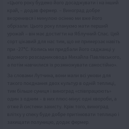
«Цього року будемо його досаджувати і на інший
край, – додав фермер. – Виноград добре
вкоренився і минулою осінню ми вже його
обрізали. Цього року плануємо мати перший
урожай – він має достигти на Яблучний Спас. Цей
сорт цікавий для нас тим, що не примерзає навіть
при -27°C. Колись ми придбали його саджанці у
відомого розсадниковода Михайла Павлівського,
а потім навчилися їх розмножувати самостійно».
За словами Лутчина, вони мали всі умови для
такого поєднання двох культур в одній теплиці,
тим більше суниця і виноград «співпрацюють»
один з одним – в них плюс-мінус одні хвороби, а
отже й системи захисту. Крім того, виноград
влітку у спеку буде добре притінювати теплицю і
захищати полуницю, додає фермер.