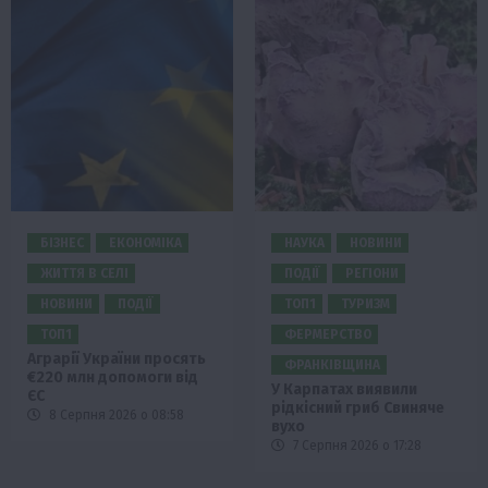
БІЗНЕС
ЕКОНОМІКА
НАУКА
НОВИНИ
ЖИТТЯ В СЕЛІ
ПОДІЇ
РЕГІОНИ
НОВИНИ
ПОДІЇ
ТОП1
ТУРИЗМ
ТОП1
ФЕРМЕРСТВО
Аграрії України просять
ФРАНКІВЩИНА
€220 млн допомоги від
У Карпатах виявили
ЄС
рідкісний гриб Свиняче
8 Серпня 2026 о 08:58
вухо
7 Серпня 2026 о 17:28