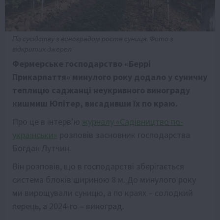
По сусідству з виноградом росте суниця. Фото з
відкритих джерел
Фермерське господарство «Беррі
Прикарпаття» минулого року додало у суничну
теплицю саджанці неукривного винограду
кишмиш Юпітер, висадивши їх по краю.
Про це в інтерв’ю
журналу «Садівництво по-
українськи»
розповів засновник господарства
Богдан Лутчин.
Він розповів, що в господарстві зберігається
система блоків шириною 8 м. До минулого року
ми вирощували суницю, а по краях – солодкий
перець, а 2024-го – виноград.