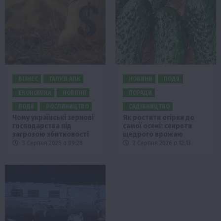
БІЗНЕС
ГАЛУЗІ АПК
НОВИНИ
ПОДІЇ
ЕКОНОМІКА
НОВИНИ
ПОРАДИ
ПОДІЇ
РОСЛИНИЦТВО
САДІВНИЦТВО
Чому українські зернові
Як ростити огірки до
господарства під
самої осені: секрети
загрозою збитковості
щедрого врожаю
3 Серпня 2026 о 09:28
2 Серпня 2026 о 12:13