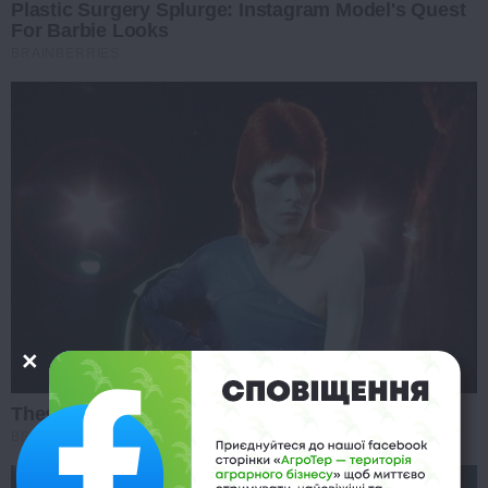
Plastic Surgery Splurge: Instagram Model's Quest
For Barbie Looks
BRAINBERRIES
These Photos Make Us Nostalgic For The 70's
BRAINBERRIES