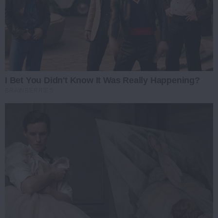
I Bet You Didn't Know It Was Really Happening?
BRAINBERRIES