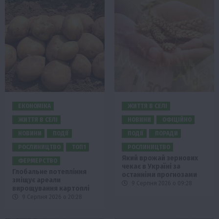
ЕКОНОМІКА
ЖИТТЯ В СЕЛІ
ЖИТТЯ В СЕЛІ
НОВИНИ
ОФІЦІЙНО
НОВИНИ
ПОДІЇ
ПОДІЇ
ПОРАДИ
РОСЛИНИЦТВО
ТОП1
РОСЛИНИЦТВО
Який врожай зернових
ФЕРМЕРСТВО
чекає в Україні за
Глобальне потепління
останніми прогнозами
зміщує ареали
9 Серпня 2026 о 09:28
вирощування картоплі
9 Серпня 2026 о 20:28