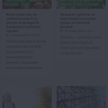
Життя в селі
Здоров’я
Життя в селі
Здоров’я
Новини
Події
Новини
Події
Поради
Моніторинг цін: як
Травневі турботи: як
змінилася вартість
перетворити весняну
овочів та продуктів
працю на багатий
борщового набору в
врожай
Україні
27 Квітня 2026 о 10:24
28 Квітня 2026 о 11:25
Травень — це місяць, коли
Український ринок овочів
кожен день годує рік.
наприкінці квітня 2026
Поки одні культури лише
року демонструє
готуються до…
різноспрямовану
динаміку. За даними
аналітиків на минулому…