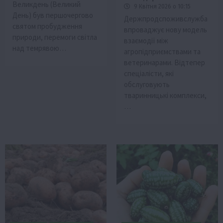
Великдень (Великий
9 Квітня 2026 о 10:15
День) був першочергово
Держпродспоживслужба
святом пробудження
впроваджує нову модель
природи, перемоги світла
взаємодії між
над темрявою…
агропідприємствами та
ветеринарами. Відтепер
спеціалісти, які
обслуговують
тваринницькі комплекси,
…