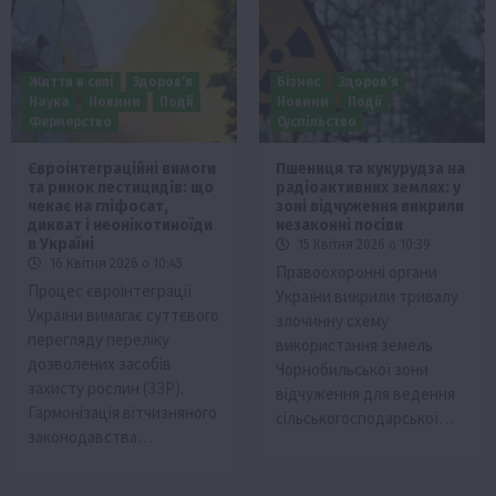
Життя в селі
Здоров’я
Бізнес
Здоров’я
Наука
Новини
Події
Новини
Події
Фермерство
Суспільство
Євроінтеграційні вимоги
Пшениця та кукурудза на
та ринок пестицидів: що
радіоактивних землях: у
чекає на гліфосат,
зоні відчуження викрили
дикват і неонікотиноїди
незаконні посіви
в Україні
15 Квітня 2026 о 10:39
16 Квітня 2026 о 10:45
Правоохоронні органи
Процес євроінтеграції
України викрили тривалу
України вимагає суттєвого
злочинну схему
перегляду переліку
використання земель
дозволених засобів
Чорнобильської зони
захисту рослин (ЗЗР).
відчуження для ведення
Гармонізація вітчизняного
сільськогосподарської…
законодавства…