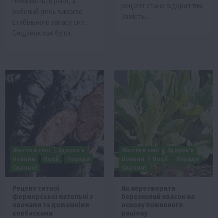
починається рано, а
рецепт стане відкриттям.
робочий день вимагає
Замість…
стабільного запасу сил.
Сніданок має бути…
Життя в селі
Здоров’я
Життя в селі
Здоров’я
Новини
Події
Поради
Новини
Події
Поради
Смачно!
Смачно!
Рецепт ситної
Як перетворити
фермерської пательні з
березневий квасок на
овочами та домашніми
основу поживного
ковбасками
раціону