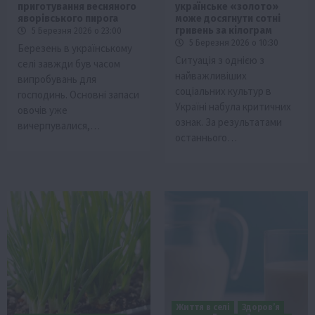
приготування весняного
українське «золото»
яворівського пирога
може досягнути сотні
гривень за кілограм
5 Березня 2026 о 23:00
5 Березня 2026 о 10:30
Березень в українському
Ситуація з однією з
селі завжди був часом
найважливіших
випробувань для
соціальних культур в
господинь. Основні запаси
Україні набула критичних
овочів уже
ознак. За результатами
вичерпувалися,…
останнього…
Життя в селі
Здоров’я