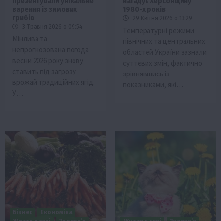
презентували унікальне
нагадує Херсонщину
варення із зимових
1980-х років
грибів
29 Квітня 2026 о 13:29
3 Травня 2026 о 09:54
Температурні режими
Мінлива та
північних та центральних
непрогнозована погода
областей України зазнали
весни 2026 року знову
суттєвих змін, фактично
ставить під загрозу
зрівнявшись із
врожай традиційних ягід.
показниками, які…
У…
Бізнес
Економіка