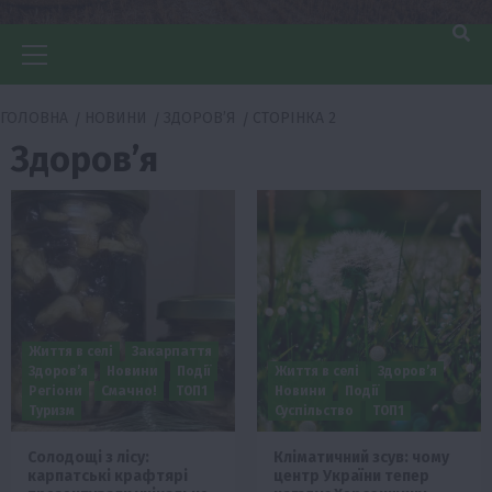
Головне
меню
ГОЛОВНА
НОВИНИ
ЗДОРОВ’Я
СТОРІНКА 2
Здоров’я
Життя в селі
Закарпаття
Здоров’я
Новини
Події
Життя в селі
Здоров’я
Регіони
Смачно!
ТОП1
Новини
Події
Туризм
Суспільство
ТОП1
Солодощі з лісу:
Кліматичний зсув: чому
карпатські крафтярі
центр України тепер