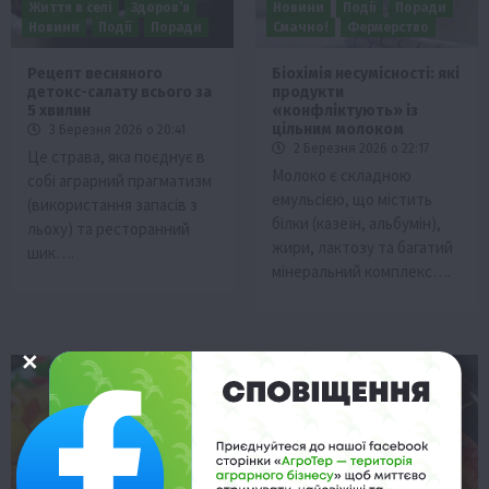
Життя в селі
Здоров’я
Новини
Події
Поради
Новини
Події
Поради
Смачно!
Фермерство
Рецепт весняного
Біохімія несумісності: які
детокс-салату всього за
продукти
5 хвилин
«конфліктують» із
цільним молоком
3 Березня 2026 о 20:41
2 Березня 2026 о 22:17
Це страва, яка поєднує в
Молоко є складною
собі аграрний прагматизм
емульсією, що містить
(використання запасів з
білки (казеїн, альбумін),
льоху) та ресторанний
жири, лактозу та багатий
шик….
мінеральний комплекс….