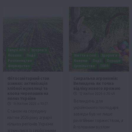
Галузі АПК
Здоров’я
Новини
Події
Життя в селі
Здоров’я
Рослиництво
Новини
Події
Поради
Фермерство
Суспільство
ТОП1
Фітосанітарний стан
Сакральна агрономія:
озимих: активізація
Великдень як точка
хлібної жужелиці та
відліку нового врожаю
клопа черепашки на
12 Квітня 2026 о 20:49
полях України
Великдень для
14 Квітня 2026 о 10:37
українського господаря
Станом на середину
завжди був не лише
квітня 2026 року аграрії
релігійним торжеством, а
кількох регіонів України
й головним вузлом
зіткнулися із серйозними