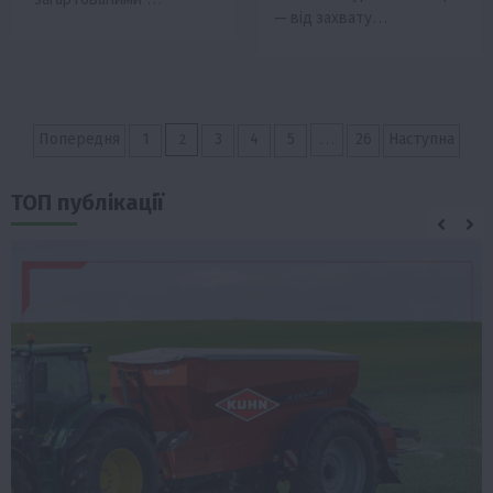
— від захвату…
Пагінація
2
…
Попередня
1
3
4
5
26
Наступна
записів
ТОП публікації