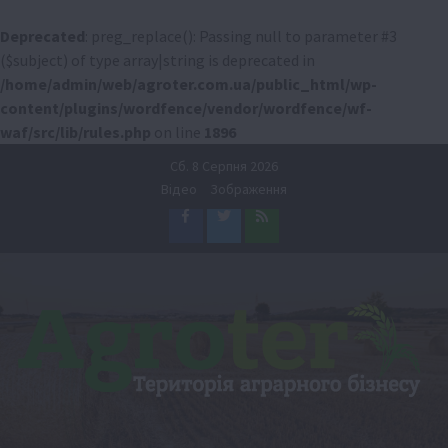
Deprecated
: preg_replace(): Passing null to parameter #3
($subject) of type array|string is deprecated in
/home/admin/web/agroter.com.ua/public_html/wp-
content/plugins/wordfence/vendor/wordfence/wf-
waf/src/lib/rules.php
on line
1896
Перейти
Сб. 8 Серпня 2026
до
Відео
Зображення
вмісту
Facebook
Twitter
Feed