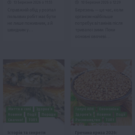
13 Березня 2026 о 11:55
10 Березня 2026 о 12:29
Справжній обід у розпал
Березень — це час, коли
польових робіт має бути
організм найбільше
не лише поживним, а й
потребує вітамінів після
швидким у…
тривалої зими. Поки
основні овочеві…
Життя в селі
Здоров’я
Галузі АПК
Економіка
Новини
Події
Поради
Здоров’я
Новини
Події
Смачно!
ТОП1
Рослиництво
ТОП1
Історія та секрети
Гречана криза 2026: