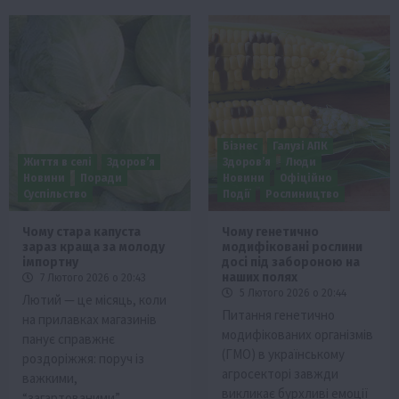
Бізнес
Галузі АПК
Життя в селі
Здоров’я
Здоров’я
Люди
Новини
Поради
Новини
Офіційно
Суспільство
Події
Рослиництво
Чому стара капуста
Чому генетично
зараз краща за молоду
модифіковані рослини
імпортну
досі під забороною на
наших полях
7 Лютого 2026 о 20:43
5 Лютого 2026 о 20:44
Лютий — це місяць, коли
Питання генетично
на прилавках магазинів
модифікованих організмів
панує справжнє
(ГМО) в українському
роздоріжжя: поруч із
агросекторі завжди
важкими,
викликає бурхливі емоції
“загартованими”…