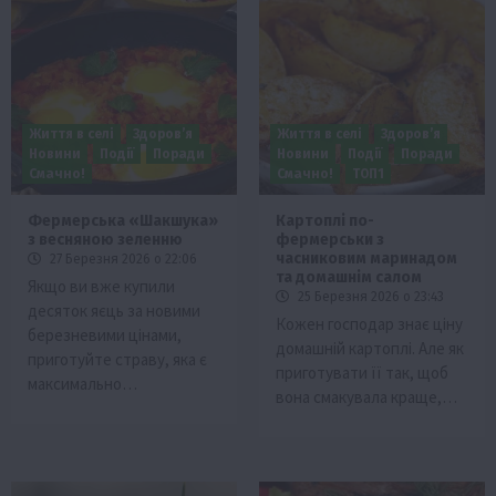
Життя в селі
Здоров’я
Життя в селі
Здоров’я
Новини
Події
Поради
Новини
Події
Поради
Смачно!
Смачно!
ТОП1
Фермерська «Шакшука»
Картоплі по-
з весняною зеленню
фермерськи з
часниковим маринадом
27 Березня 2026 о 22:06
та домашнім салом
Якщо ви вже купили
25 Березня 2026 о 23:43
десяток яєць за новими
Кожен господар знає ціну
березневими цінами,
домашній картоплі. Але як
приготуйте страву, яка є
приготувати її так, щоб
максимально…
вона смакувала краще,…