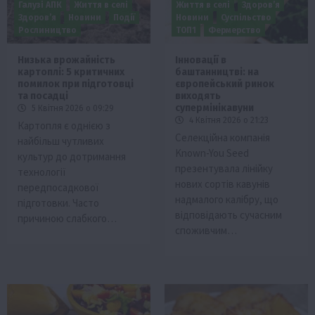
Галузі АПК
Життя в селі
Життя в селі
Здоров’я
Здоров’я
Новини
Події
Новини
Суспільство
Рослиництво
ТОП1
Фермерство
Низька врожайність
Інновації в
картоплі: 5 критичних
баштанництві: на
помилок при підготовці
європейський ринок
та посадці
виходять
супермінікавуни
5 Квітня 2026 о 09:29
4 Квітня 2026 о 21:23
Картопля є однією з
Селекційна компанія
найбільш чутливих
Known-You Seed
культур до дотримання
презентувала лінійку
технології
нових сортів кавунів
передпосадкової
надмалого калібру, що
підготовки. Часто
відповідають сучасним
причиною слабкого…
споживчим…