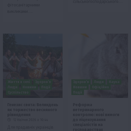
сільськогосподарського…
фітосанітарними
викликами….
Життя в селі
Здоров’я
Здоров’я
Люди
Наука
Люди
Новини
Події
Новини
Офіційно
Суспільство
Події
Генезис свята: Великдень
Реформа
як торжество весняного
ветеринарного
рівнодення
контролю: нові вимоги
до ліцензування
12 Квітня 2026 о 10:44
спеціалістів на
Для прадавніх українців
господарствах