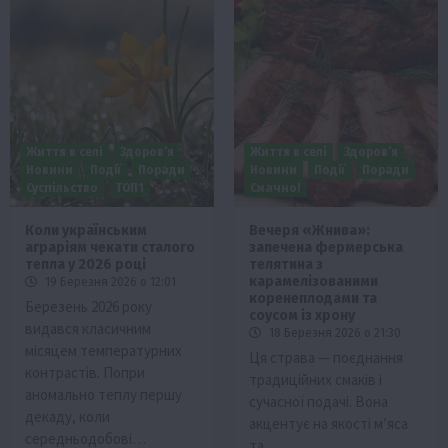
Життя в селі
Здоров’я
Життя в селі
Здоров’я
Новини
Події
Поради
Новини
Події
Поради
Суспільство
ТОП1
Смачно!
Коли українським
Вечеря «Жнива»:
аграріям чекати сталого
запечена фермерська
тепла у 2026 році
телятина з
карамелізованими
19 Березня 2026 о 12:01
коренеплодами та
Березень 2026 року
соусом із хрону
видався класичним
18 Березня 2026 о 21:30
місяцем температурних
Ця страва — поєднання
контрастів. Попри
традиційних смаків і
аномально теплу першу
сучасної подачі. Вона
декаду, коли
акцентує на якості м’яса
середньодобові…
та…