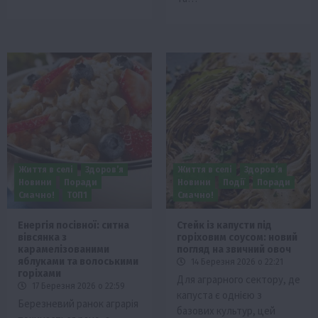
Життя в селі
Здоров’я
Життя в селі
Здоров’я
Новини
Поради
Новини
Події
Поради
Смачно!
ТОП1
Смачно!
Енергія посівної: ситна
Стейк із капусти під
вівсянка з
горіховим соусом: новий
карамелізованими
погляд на звичний овоч
яблуками та волоськими
14 Березня 2026 о 22:21
горіхами
Для аграрного сектору, де
17 Березня 2026 о 22:59
капуста є однією з
Березневий ранок аграрія
базових культур, цей