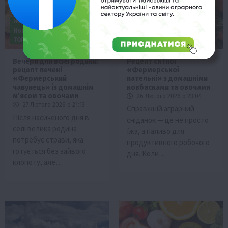
Життя в селі
Здоров’я
Життя в селі
Здоров’я
Новини
Події
Поради
Новини
Події
Смачно!
ТОП1
Фермерство
Вечеря для всієї родини:
Рецепт ситної
рецепт печені
«Фермерської
«Фермерський
пательні» з домашніми
чавунець» із домашнім
ковбасками та овочами
м’ясом та овочами
26 Лютого 2026 о 23:04
27 Лютого 2026 о 21:13
Справжній аграрний
Після насиченого дня в
сніданок — це не просто
селі велика родина
їжа, а паливо для
потребує страви, яка
продуктивного робочого
готується без зайвого
дня. Коли…
клопоту, але…