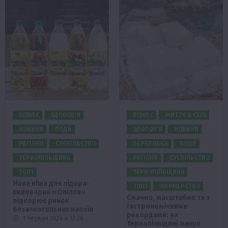
БІЗНЕС
ЗДОРОВ’Я
БІЗНЕС
ЖИТТЯ В СЕЛІ
НОВИНИ
ПОДІЇ
ЗДОРОВ’Я
НОВИНИ
РЕГІОНИ
СУСПІЛЬСТВО
ПЕРЕРОБКА
ПОДІЇ
ТЕРНОПІЛЬЩИНА
РЕГІОНИ
СУСПІЛЬСТВО
ТОП1
ТЕРНОПІЛЬЩИНА
Нова ніша для лідера:
ТОП1
ФЕРМЕРСТВО
пивоварня «Опілля»
Смачно, масштабно та з
підкорює ринок
гастрономічними
безалкогольних напоїв
рекордами: на
1 Червня 2026 о 12:28
Тернопільщині минув