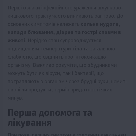
Перші ознаки інфекційного ураження шлунково-
кишкового тракту часто виникають раптово. До
основних симптомів належать
сильна нудота,
напади блювання, діарея та гострі спазми в
животі
. Нерідко стан супроводжується
підвищенням температури тіла та загальною
слабкістю, що свідчить про інтоксикацію
організму. Важливо розуміти, що збудниками
можуть бути як віруси, так і бактерії, що
потрапляють в організм через брудні руки, немиті
овочі чи продукти, термін придатності яких
минув.
Перша допомога та
лікування
При появі перших симптомів головним завданням