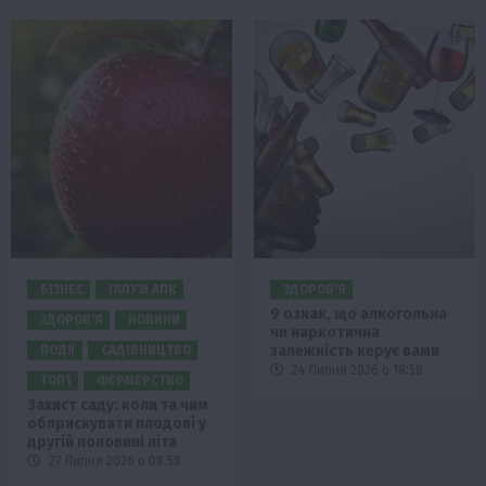
БІЗНЕС
ГАЛУЗІ АПК
ЗДОРОВ’Я
9 ознак, що алкогольна
ЗДОРОВ’Я
НОВИНИ
чи наркотична
залежність керує вами
ПОДІЇ
САДІВНИЦТВО
24 Липня 2026 о 18:58
ТОП1
ФЕРМЕРСТВО
Захист саду: коли та чим
обприскувати плодові у
другій половині літа
27 Липня 2026 о 08:58