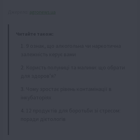
Джерело:
agronews.ua
Читайте також:
9 ознак, що алкогольна чи наркотична
залежність керує вами
Користь полуниці та малини: що обрати
для здоров’я?
Чому зростає рівень контамінації в
інкубаторіях
12 продуктів для боротьби зі стресом:
поради дієтологів