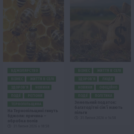
БДЖОЛЯРСТВО
БІЗНЕС
ЖИТТЯ В СЕЛІ
БІЗНЕС
ЖИТТЯ В СЕЛІ
ЗДОРОВ’Я
ЛЮДИ
ЗДОРОВ’Я
НОВИНИ
НОВИНИ
ОФІЦІЙНО
ПОДІЇ
РЕГІОНИ
ПОДІЇ
ПОЛІТИКА
Земельний податок:
ТЕРНОПІЛЬЩИНА
багатодітні сім’ї мають
На Тернопільщині гинуть
пільги
бджоли: причина –
31 Липня 2026 о 14:58
обробка полів
31 Липня 2026 о 18:58