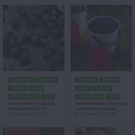
ЕКОНОМІКА
ЗДОРОВ’Я
ЗДОРОВ’Я
НОВИНИ
НОВИНИ
ПОДІЇ
ПОДІЇ
РЕГІОНИ
РОСЛИНИЦТВО
ТОП1
РІВНЕНЩИНА
ТОП1
Сезон лохини в Україні:
На Рівненщині стартував
ціни зросли на 27%
сезон збору чорниці
8 Липня 2026 о 10:58
4 Липня 2026 о 21:58