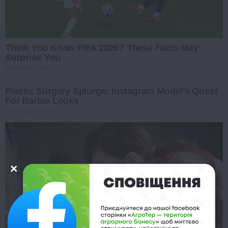
Think You Know FIFA 2026? These Facts May
Surprise You
BRAINBERRIES
Plastic Surgery Splurge: Instagram Model's Quest
For Barbie Looks
BRAINBERRIES