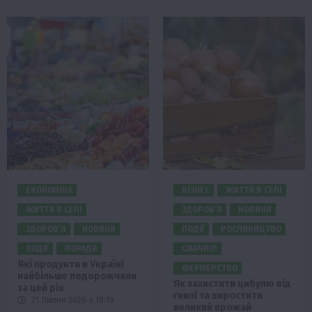
ЕКОНОМІКА
БІЗНЕС
ЖИТТЯ В СЕЛІ
ЖИТТЯ В СЕЛІ
ЗДОРОВ’Я
НОВИНИ
ЗДОРОВ’Я
НОВИНИ
ПОДІЇ
РОСЛИНИЦТВО
ПОДІЇ
ПОРАДИ
СМАЧНО!
Які продукти в Україні
ФЕРМЕРСТВО
найбільше подорожчали
Як захистити цибулю від
за цей рік
гнилі та виростити
21 Липня 2026 о 18:19
великий врожай