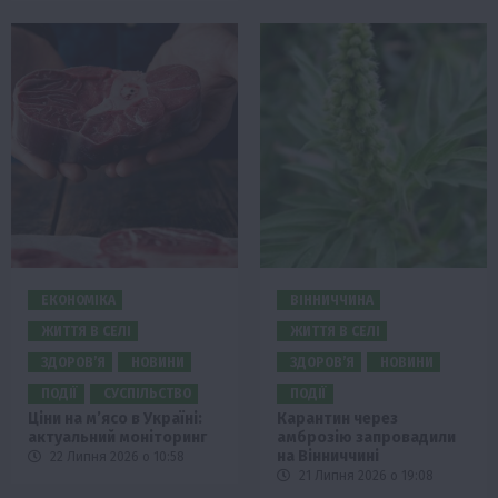
ЕКОНОМІКА
ВІННИЧЧИНА
ЖИТТЯ В СЕЛІ
ЖИТТЯ В СЕЛІ
ЗДОРОВ’Я
НОВИНИ
ЗДОРОВ’Я
НОВИНИ
ПОДІЇ
СУСПІЛЬСТВО
ПОДІЇ
Ціни на м’ясо в Україні:
Карантин через
актуальний моніторинг
амброзію запровадили
на Вінниччині
22 Липня 2026 о 10:58
21 Липня 2026 о 19:08