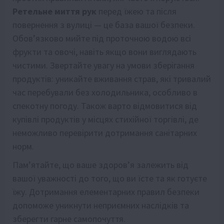
Ретельне миття рук
перед їжею та після
повернення з вулиці — це база вашої безпеки.
Обов’язково мийте під проточною водою всі
фрукти та овочі, навіть якщо вони виглядають
чистими. Звертайте увагу на умови зберігання
продуктів: уникайте вживання страв, які тривалий
час перебували без холодильника, особливо в
спекотну погоду. Також варто відмовитися від
купівлі продуктів у місцях стихійної торгівлі, де
неможливо перевірити дотримання санітарних
норм.
Пам’ятайте, що ваше здоров’я залежить від
вашої уважності до того, що ви їсте та як готуєте
їжу. Дотримання елементарних правил безпеки
допоможе уникнути неприємних наслідків та
зберегти гарне самопочуття.