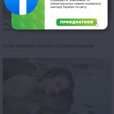
Why this ordinary drink is the secret to feeling
your best every day
CTA FAVORITE
Some Moments Got Out Of Control Quickly
BRAINBERRIES