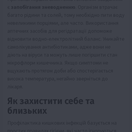
є
запобігання зневодненню
. Організм втрачає
багато рідини та солей, тому необхідно пити воду
невеликими порціями, але часто. Використання
аптечних засобів для регідратації допоможе
відновити водно-електролітний баланс. Уникайте
самолікування антибіотиками, адже вони не
діють на віруси та можуть лише погіршити стан
мікрофлори кишечника. Якщо симптоми не
вщухають протягом доби або спостерігається
висока температура, негайно зверніться до
лікаря.
Як захистити себе та
близьких
Профілактика кишкових інфекцій базується на
простих правилах гігієни, які часто ігноруються.