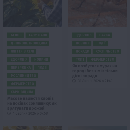
БІЗНЕС
ГАЛУЗІ АПК
ЗДОРОВ’Я
НАУКА
ДНІПРОПЕТРОВЩИНА
НОВИНИ
ПОДІЇ
ЖИТТЯ В СЕЛІ
ПОРАДИ
СУСПІЛЬСТВО
ЗДОРОВ’Я
НОВИНИ
ТОП1
ФЕРМЕРСТВО
Як позбутися мурах на
ПЕРЕРОБКА
ПОДІЇ
городі без хімії: тільки
дієві поради
РОСЛИНИЦТВО
31 Липня 2026 о 21:40
ФЕРМЕРСТВО
ХАРКІВЩИНА
Масове нашестя клопів
на посівах соняшнику: як
врятувати врожай
1 Серпня 2026 о 07:58