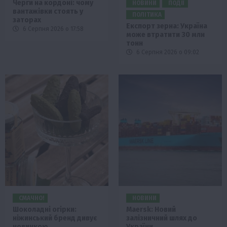
Черги на кордоні: чому
НОВИНИ
ПОДІЇ
вантажівки стоять у
ПОЛІТИКА
заторах
Експорт зерна: Україна
6 Серпня 2026 о 17:58
може втратити 30 млн
тонн
6 Серпня 2026 о 09:02
СМАЧНО!
НОВИНИ
Шоколадні огірки:
Maersk: Новий
ніжинський бренд дивує
залізничний шлях до
новинкою
України