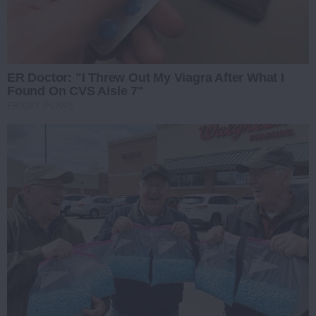
ER Doctor: "I Threw Out My Viagra After What I
Found On CVS Aisle 7"
FRIDAY PLANS