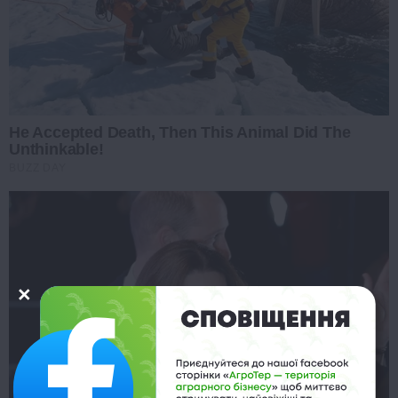
He Accepted Death, Then This Animal Did The
Unthinkable!
BUZZ DAY