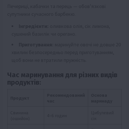
Печериці, кабачки та перець — обов’язкові
супутники сучасного барбекю.
Інгредієнти:
оливкова олія, сік лимона,
сушений базилік чи орегано.
Приготування:
маринуйте овочі не довше 20
хвилин безпосередньо перед приготуванням,
щоб вони не втратили пружність.
Час маринування для різних видів
продуктів:
Рекомендований
Основа
Продукт
час
маринаду
Свинина
Цибулевий
4–6 годин
(ошийок)
сік