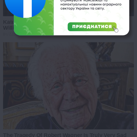
Kate Middleton's Daring Outfit Took Prince
William's Breath Away
BUZZDAY
The Tragedy Of Robert Wagner Is Truly Very Sad