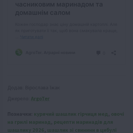
Додав:
Вірослава Їжак
Джерело:
ArgoTer
Позначки:
курячий шашлик гірчиця мед
,
овочі
на грилі маринад
,
рецепти маринадів для
шашлику 2026
,
шашлик зі свинини в цибулі