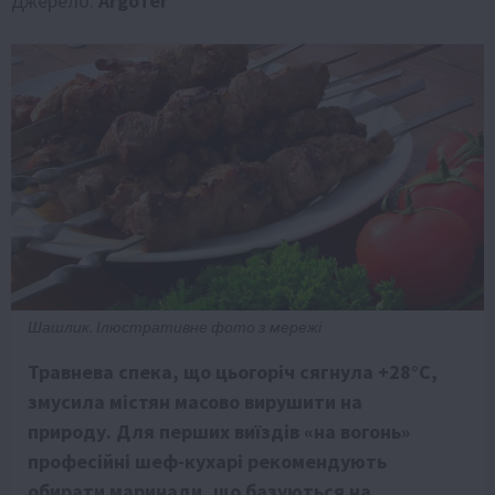
Джерело:
ArgoTer
Шашлик. Ілюстративне фото з мережі
Травнева спека, що цьогоріч сягнула +28°C,
змусила містян масово вирушити на
природу. Для перших виїздів «на вогонь»
професійні шеф-кухарі рекомендують
обирати маринади, що базуються на