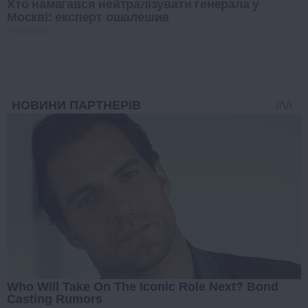
Хто намагався нейтралізувати генерала у
Москві: експерт ошалешив
PROZORO