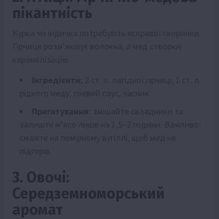
пікантність
Курка чи індичка потребують яскравої скоринки.
Гірчиця розм’якшує волокна, а мед створює
карамелізацію.
Інгредієнти:
2 ст. л. лагідної гірчиці, 1 ст. л.
рідкого меду, соєвий соус, часник.
Приготування:
змішайте складники та
залиште м’ясо лише на 1,5–2 години. Важливо:
смажте на помірному вугіллі, щоб мед не
підгорів.
3. Овочі:
Середземноморський
аромат