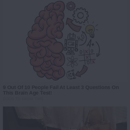
9 Out Of 10 People Fail At Least 3 Questions On
This Brain Age Test!
GOOD TO KNOW THIS