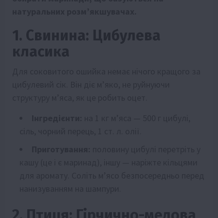
натуральних розм’якшувачах.
1. Свинина: Цибулева
класика
Для соковитого ошийка немає нічого кращого за
цибулевий сік. Він діє м’яко, не руйнуючи
структуру м’яса, як це робить оцет.
Інгредієнти:
на 1 кг м’яса — 500 г цибулі,
сіль, чорний перець, 1 ст. л. олії.
Приготування:
половину цибулі перетріть у
кашу (це і є маринад), іншу — наріжте кільцями
для аромату. Соліть м’ясо безпосередньо перед
нанизуванням на шампури.
2. Птиця: Гірчично-медова