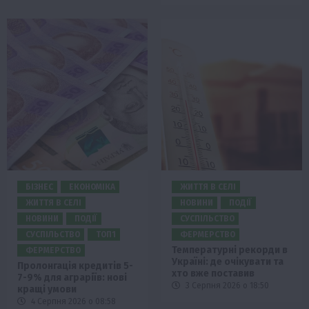
БІЗНЕС
ЕКОНОМІКА
ЖИТТЯ В СЕЛІ
ЖИТТЯ В СЕЛІ
НОВИНИ
ПОДІЇ
НОВИНИ
ПОДІЇ
СУСПІЛЬСТВО
СУСПІЛЬСТВО
ТОП1
ФЕРМЕРСТВО
Температурні рекорди в
ФЕРМЕРСТВО
Україні: де очікувати та
Пролонгація кредитів 5-
хто вже поставив
7-9% для аграріїв: нові
3 Серпня 2026 о 18:50
кращі умови
4 Серпня 2026 о 08:58