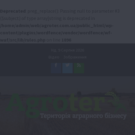
Deprecated
: preg_replace(): Passing null to parameter #3
($subject) of type array|string is deprecated in
/home/admin/web/agroter.com.ua/public_html/wp-
content/plugins/wordfence/vendor/wordfence/wf-
waf/src/lib/rules.php
on line
1896
Перейти
Нд. 9 Серпня 2026
до
Відео
Зображення
вмісту
Facebook
Twitter
Feed