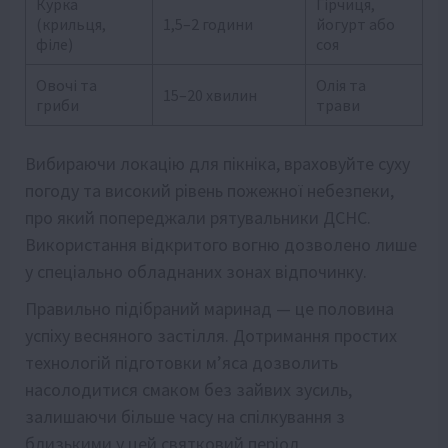
Курка
Гірчиця,
(крильця,
1,5–2 години
йогурт або
філе)
соя
Овочі та
Олія та
15–20 хвилин
гриби
трави
Вибираючи локацію для пікніка, враховуйте суху
погоду та високий рівень пожежної небезпеки,
про який попереджали рятувальники ДСНС.
Використання відкритого вогню дозволено лише
у спеціально обладнаних зонах відпочинку.
Правильно підібраний маринад — це половина
успіху весняного застілля. Дотримання простих
технологій підготовки м’яса дозволить
насолодитися смаком без зайвих зусиль,
залишаючи більше часу на спілкування з
близькими у цей святковий період.