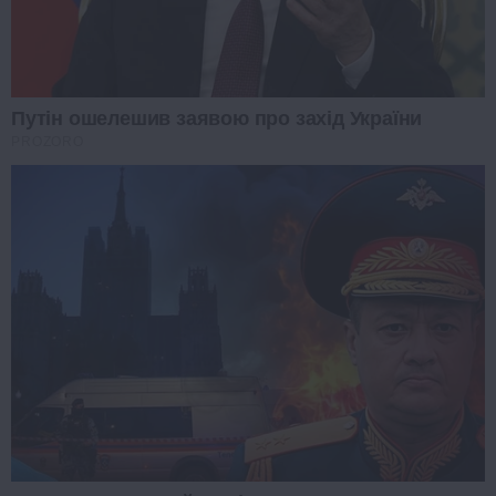
Путін ошелешив заявою про захід України
PROZORO