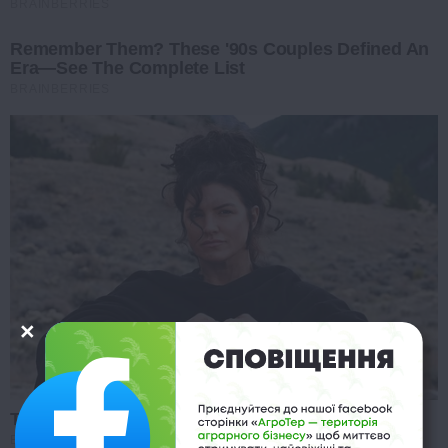
BRAINBERRIES
Remember Them? These '90s Couples Defined An
Era—See The Complete List
BRAINBERRIES
The Truth Will Finally Set Gina Carano Free
BRAINBERRIES