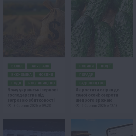
БІЗНЕС
ГАЛУЗІ АПК
НОВИНИ
ПОДІЇ
ЕКОНОМІКА
НОВИНИ
ПОРАДИ
ПОДІЇ
РОСЛИНИЦТВО
САДІВНИЦТВО
Чому українські зернові
Як ростити огірки до
господарства під
самої осені: секрети
загрозою збитковості
щедрого врожаю
3 Серпня 2026 о 09:28
2 Серпня 2026 о 12:13