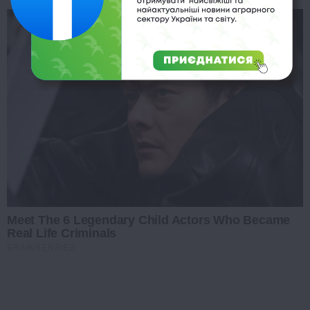
Meet The 6 Legendary Child Actors Who Became
Real Life Criminals
BRAINBERRIES