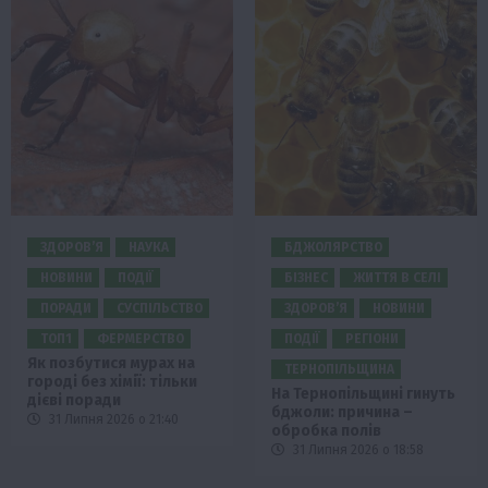
ЗДОРОВ’Я
НАУКА
БДЖОЛЯРСТВО
НОВИНИ
ПОДІЇ
БІЗНЕС
ЖИТТЯ В СЕЛІ
ПОРАДИ
СУСПІЛЬСТВО
ЗДОРОВ’Я
НОВИНИ
ТОП1
ФЕРМЕРСТВО
ПОДІЇ
РЕГІОНИ
Як позбутися мурах на
ТЕРНОПІЛЬЩИНА
городі без хімії: тільки
На Тернопільщині гинуть
дієві поради
бджоли: причина –
31 Липня 2026 о 21:40
обробка полів
31 Липня 2026 о 18:58