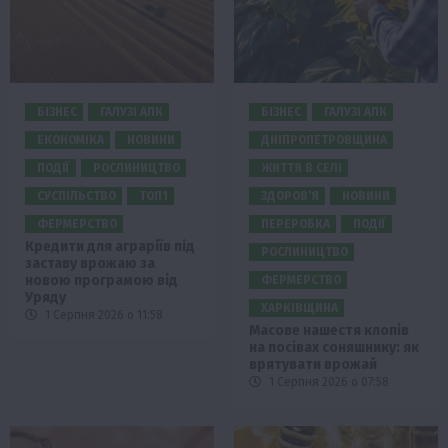
БІЗНЕС
ГАЛУЗІ АПК
БІЗНЕС
ГАЛУЗІ АПК
ЕКОНОМІКА
НОВИНИ
ДНІПРОПЕТРОВЩИНА
ПОДІЇ
РОСЛИНИЦТВО
ЖИТТЯ В СЕЛІ
СУСПІЛЬСТВО
ТОП1
ЗДОРОВ’Я
НОВИНИ
ФЕРМЕРСТВО
ПЕРЕРОБКА
ПОДІЇ
Кредити для аграріїв під
РОСЛИНИЦТВО
заставу врожаю за
новою програмою від
ФЕРМЕРСТВО
Уряду
ХАРКІВЩИНА
1 Серпня 2026 о 11:58
Масове нашестя клопів
на посівах соняшнику: як
врятувати врожай
1 Серпня 2026 о 07:58