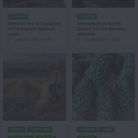
НОВИНИ
НОВИНИ
Атака на порти Одещини:
Зерновози до портів
постраждали цивільні
Дунаю: обсяги зросли у
судна
сім разів
3 Серпня 2026 о 15:58
3 Серпня 2026 о 13:58
БІЗНЕС
ГАЛУЗІ АПК
НОВИНИ
ПОДІЇ