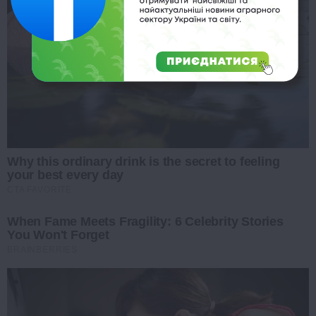
Why this ordinary drink is the secret to feeling
your best every day
CTA FAVORITE
When Fame Meets Fragility: 6 Celebrity Stories
You Won't Forget
BRAINBERRIES