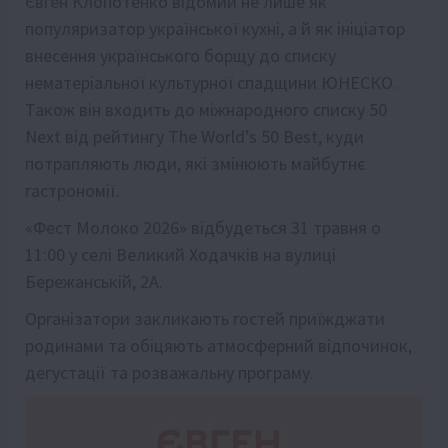
Євген Клопотенко відомий не лише як
популяризатор української кухні, а й як ініціатор
внесення українського борщу до списку
нематеріальної культурної спадщини ЮНЕСКО.
Також він входить до міжнародного списку 50
Next від рейтингу The World’s 50 Best, куди
потрапляють люди, які змінюють майбутнє
гастрономії.
«Фест Молоко 2026» відбудеться 31 травня о
11:00 у селі Великий Ходачків на вулиці
Бережанській, 2А.
Організатори закликають гостей приїжджати
родинами та обіцяють атмосферний відпочинок,
дегустації та розважальну програму.