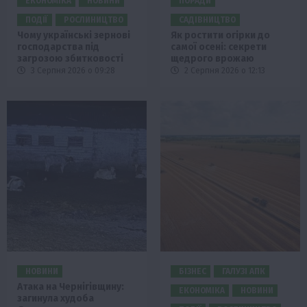
ЕКОНОМІКА
НОВИНИ
ПОРАДИ
ПОДІЇ
РОСЛИНИЦТВО
САДІВНИЦТВО
Чому українські зернові
Як ростити огірки до
господарства під
самої осені: секрети
загрозою збитковості
щедрого врожаю
3 Серпня 2026 о 09:28
2 Серпня 2026 о 12:13
НОВИНИ
БІЗНЕС
ГАЛУЗІ АПК
Атака на Чернігівщину:
ЕКОНОМІКА
НОВИНИ
загинула худоба