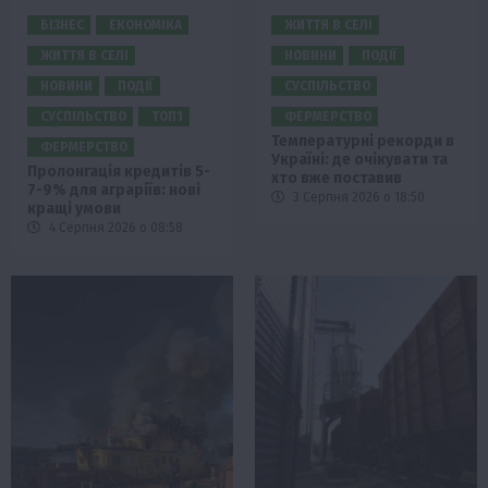
БІЗНЕС
ЕКОНОМІКА
ЖИТТЯ В СЕЛІ
ЖИТТЯ В СЕЛІ
НОВИНИ
ПОДІЇ
НОВИНИ
ПОДІЇ
СУСПІЛЬСТВО
СУСПІЛЬСТВО
ТОП1
ФЕРМЕРСТВО
Температурні рекорди в
ФЕРМЕРСТВО
Україні: де очікувати та
Пролонгація кредитів 5-
хто вже поставив
7-9% для аграріїв: нові
3 Серпня 2026 о 18:50
кращі умови
4 Серпня 2026 о 08:58