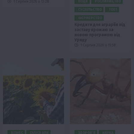
ПОДІЇ
РОСЛИНИЦТВО
1 Серпня 2026 о 13:28
СУСПІЛЬСТВО
ТОП1
ФЕРМЕРСТВО
Кредити для аграріїв під
заставу врожаю за
новою програмою від
Уряду
1 Серпня 2026 о 11:58
БІЗНЕС
ГАЛУЗІ АПК
ЗДОРОВ’Я
НАУКА