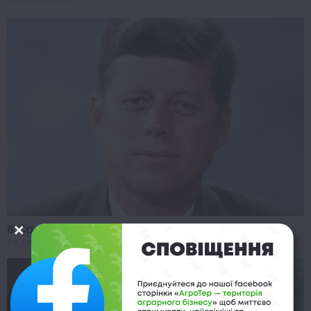
8 Conspiracies That Turned Out To Be True
BRAINBERRIES