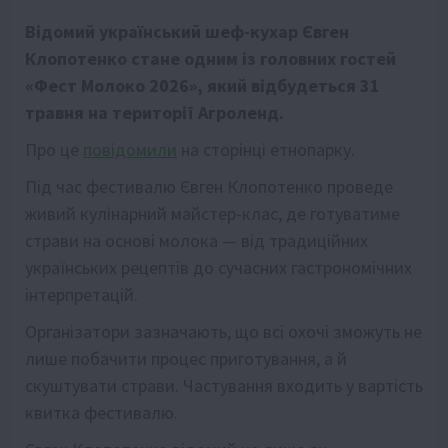
Відомий український шеф-кухар Євген
Клопотенко стане одним із головних гостей
«Фест Молоко 2026», який відбудеться 31
травня на території Агроленд.
Про це
повідомили
на сторінці етнопарку.
Під час фестивалю Євген Клопотенко проведе
живий кулінарний майстер-клас, де готуватиме
страви на основі молока — від традиційних
українських рецептів до сучасних гастрономічних
інтерпретацій.
Організатори зазначають, що всі охочі зможуть не
лише побачити процес приготування, а й
скуштувати страви. Частування входить у вартість
квитка фестивалю.