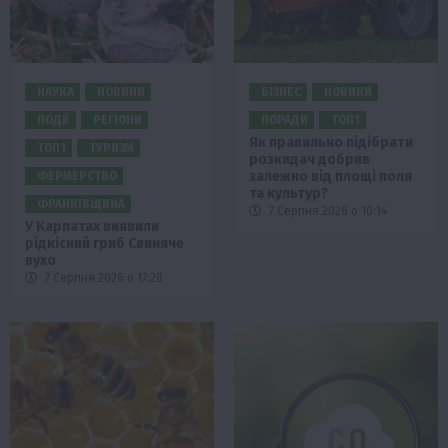
НАУКА
НОВИНИ
БІЗНЕС
НОВИНИ
ПОДІЇ
РЕГІОНИ
ПОРАДИ
ТОП1
Як правильно підібрати
ТОП1
ТУРИЗМ
розкидач добрив
залежно від площі поля
ФЕРМЕРСТВО
та культур?
ФРАНКІВЩИНА
7 Серпня 2026 о 10:14
У Карпатах виявили
рідкісний гриб Свиняче
вухо
7 Серпня 2026 о 17:28