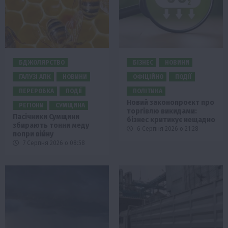
БДЖОЛЯРСТВО
БІЗНЕС
НОВИНИ
ГАЛУЗІ АПК
НОВИНИ
ОФІЦІЙНО
ПОДІЇ
ПЕРЕРОБКА
ПОДІЇ
ПОЛІТИКА
Новий законопроєкт про
РЕГІОНИ
СУМЩИНА
торгівлю викидами:
Пасічники Сумщини
бізнес критикує нещадно
збирають тонни меду
6 Серпня 2026 о 21:28
попри війну
7 Серпня 2026 о 08:58