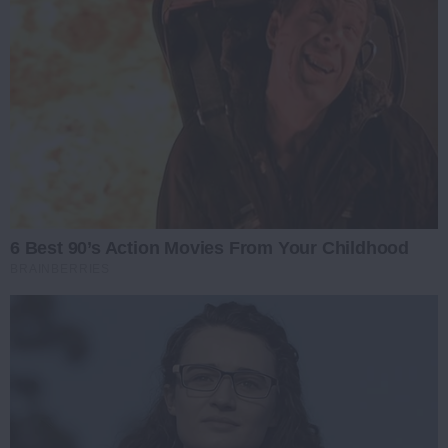
6 Best 90’s Action Movies From Your Childhood
BRAINBERRIES