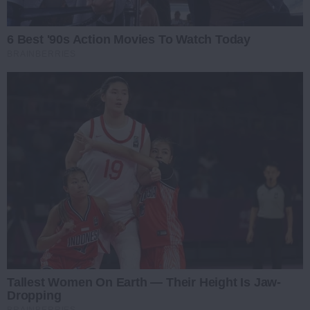
6 Best '90s Action Movies To Watch Today
BRAINBERRIES
Tallest Women On Earth — Their Height Is Jaw-
Dropping
BRAINBERRIES