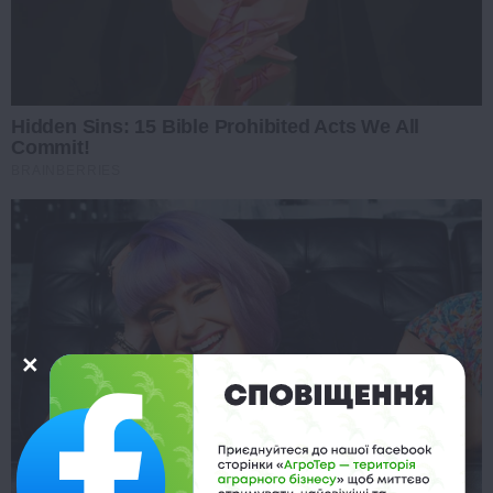
Hidden Sins: 15 Bible Prohibited Acts We All
Commit!
BRAINBERRIES