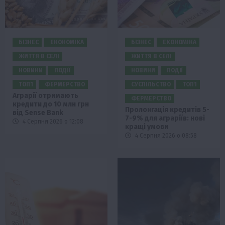
БІЗНЕС
ЕКОНОМІКА
БІЗНЕС
ЕКОНОМІКА
ЖИТТЯ В СЕЛІ
ЖИТТЯ В СЕЛІ
НОВИНИ
ПОДІЇ
НОВИНИ
ПОДІЇ
ТОП1
ФЕРМЕРСТВО
СУСПІЛЬСТВО
ТОП1
Аграрії отримають
ФЕРМЕРСТВО
кредити до 10 млн грн
Пролонгація кредитів 5-
від Sense Bank
7-9% для аграріїв: нові
4 Серпня 2026 о 12:08
кращі умови
4 Серпня 2026 о 08:58