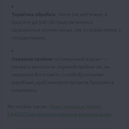
Термічна обробка:
тепле (не кип’ячене, а
підігріте до
$40–50 градусів
молоко
засвоюється значно легше, ніж холодне прямо з
холодильника.
Окремий прийом:
оптимальний варіант —
вживати молоко як окремий прийом їжі, не
змішуючи його навіть із хлібобулочними
виробами, щоб уникнути процесів бродіння в
кишечнику.
Ми писали також:
Надої молока в Україні
б&#8217;ють рекорди завдяки високим цінам
.