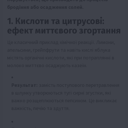
бродіння або осадження солей.
1. Кислоти та цитрусові:
ефект миттєвого згортання
Це класичний приклад хімічної реакції. Лимони,
апельсини, грейпфрути та навіть кислі яблука
містять органічні кислоти, які при потраплянні в
молоко миттєво осаджують казеїн.
Результат:
замість поступового перетравлення
в шлунку утворюються тугі сирні згустки, які
важко розщеплюються пепсином. Це викликає
важкість, печію та здуття.