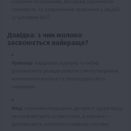
є важким поєднанням, яке може спричинити
сонливість та сповільнення травлення у людей
із чутливим ШКТ.
Довідка: з чим молоко
засвоюється найкраще?
Прянощі:
кардамон, куркума та імбир
допомагають розщеплювати слизоутворюючі
компоненти молока та покращують його
засвоєння.
Мед:
класичне поєднання, де прості цукри меду
не конфліктують із лактозою, а навпаки —
допомагають заспокоїти нервову систему.