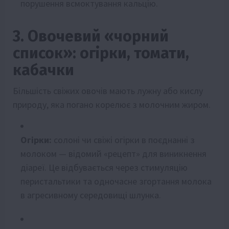
порушення всмоктування кальцію.
3. Овочевий «чорний
список»: огірки, томати,
кабачки
Більшість свіжих овочів мають лужну або кислу
природу, яка погано корелює з молочним жиром.
Огірки:
солоні чи свіжі огірки в поєднанні з
молоком — відомий «рецепт» для виникнення
діареї. Це відбувається через стимуляцію
перистальтики та одночасне згортання молока
в агресивному середовищі шлунка.