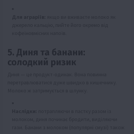
Для аграріїв:
якщо ви вживаєте молоко як
джерело кальцію, пийте його окремо від
кофеїновмісних напоїв.
5. Диня та банани:
солодкий ризик
Диня — це продукт-одинак. Вона повинна
перетравлюватися дуже швидко в кишечнику.
Молоко ж затримується в шлунку.
Наслідки:
потрапляючи в пастку разом із
молоком, диня починає бродити, виділяючи
гази. Банани з молоком (популярні смузі) також