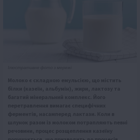
Ілюстративне фото з мережі
Молоко є складною емульсією, що містить
білки (казеїн, альбумін), жири, лактозу та
багатий мінеральний комплекс. Його
перетравлення вимагає специфічних
ферментів, насамперед лактази. Коли в
шлунок разом із молоком потрапляють певні
речовини, процес розщеплення казеїну
порушується, що призводить до процесів