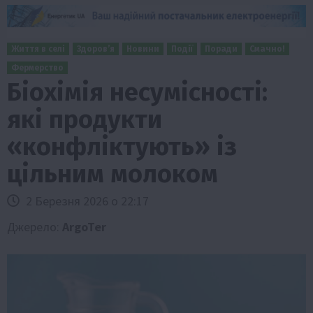
Життя в селі
Здоров’я
Новини
Події
Поради
Смачно!
Фермерство
Біохімія несумісності:
які продукти
«конфліктують» із
цільним молоком
2 Березня 2026 о 22:17
Джерело:
ArgoTer