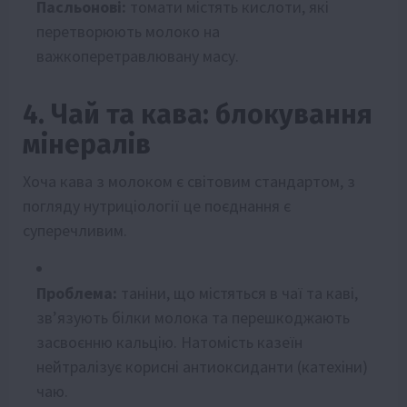
Пасльонові:
томати містять кислоти, які
перетворюють молоко на
важкоперетравлювану масу.
4. Чай та кава: блокування
мінералів
Хоча кава з молоком є світовим стандартом, з
погляду нутриціології це поєднання є
суперечливим.
Проблема:
таніни, що містяться в чаї та каві,
зв’язують білки молока та перешкоджають
засвоєнню кальцію. Натомість казеїн
нейтралізує корисні антиоксиданти (катехіни)
чаю.