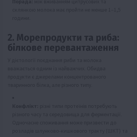
Порада:
між вживанням цитрусових та
склянкою молока має пройти не менше 1–1,5
години.
2. Морепродукти та риба:
білкове перевантаження
У дієтології поєднання риби та молока
вважається одним із найважчих. Обидва
продукти є джерелами концентрованого
тваринного білка, але різного типу.
Конфлікт:
різні типи протеїнів потребують
різного часу та середовища для ферментації.
Одночасне споживання може призвести до
розладів шлунково-кишкового тракту (ШКТ) та