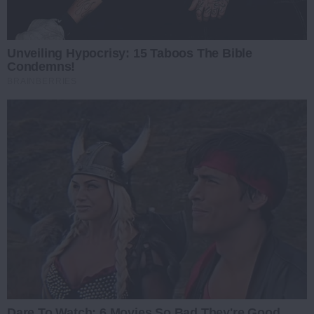
Unveiling Hypocrisy: 15 Taboos The Bible
Condemns!
BRAINBERRIES
Dare To Watch: 6 Movies So Bad They're Good