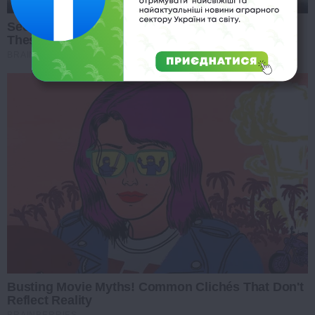
See The Incredible Physical Transformations Of
These Stars
BRAINBERRIES
Busting Movie Myths! Common Clichés That Don't
Reflect Reality