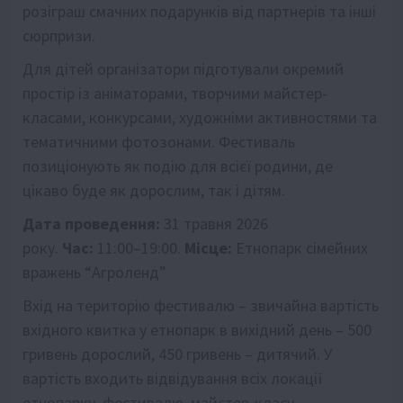
розіграш смачних подарунків від партнерів та інші
сюрпризи.
Для дітей організатори підготували окремий
простір із аніматорами, творчими майстер-
класами, конкурсами, художніми активностями та
тематичними фотозонами. Фестиваль
позиціонують як подію для всієї родини, де
цікаво буде як дорослим, так і дітям.
Дата проведення:
31 травня 2026
року.
Час:
11:00–19:00.
Місце:
Етнопарк сімейних
вражень “Агроленд”
Вхід на територію фестивалю – звичайна вартість
вхідного квитка у етнопарк в вихідний день – 500
гривень дорослий, 450 гривень – дитячий. У
вартість входить відвідування всіх локації
етнопарку, фестивалю, майстер-класу