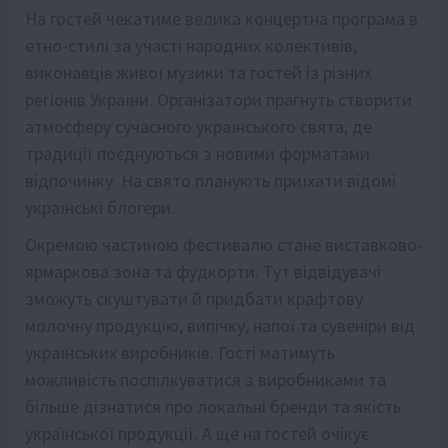
На гостей чекатиме велика концертна програма в
етно-стилі за участі народних колективів,
виконавців живої музики та гостей із різних
регіонів України. Організатори прагнуть створити
атмосферу сучасного українського свята, де
традиції поєднуються з новими форматами
відпочинку. На свято планують приїхати відомі
українські блогери.
Окремою частиною фестивалю стане виставково-
ярмаркова зона та фудкорти. Тут відвідувачі
зможуть скуштувати й придбати крафтову
молочну продукцію, випічку, напої та сувеніри від
українських виробників. Гості матимуть
можливість поспілкуватися з виробниками та
більше дізнатися про локальні бренди та якість
української продукції. А ще на гостей очікує