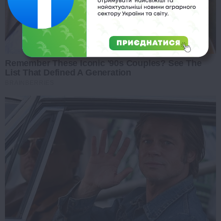
Remember These Iconic '90s Couples? See The
List That Defined A Generation
BRAINBERRIES