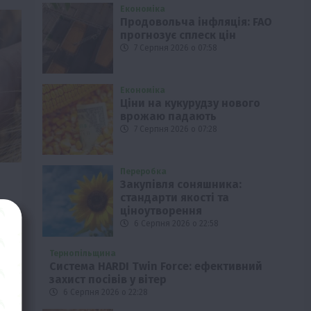
Економіка
Продовольча інфляція: FAO
прогнозує сплеск цін
7 Серпня 2026 о 07:58
Економіка
Ціни на кукурудзу нового
врожаю падають
7 Серпня 2026 о 07:28
Переробка
Закупівля соняшника:
стандарти якості та
ціноутворення
6 Серпня 2026 о 22:58
Тернопільщина
Система HARDI Twin Force: ефективний
захист посівів у вітер
6 Серпня 2026 о 22:28