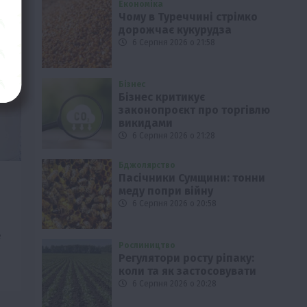
Економіка
Чому в Туреччині стрімко
дорожчає кукурудза
6 Серпня 2026 о 21:58
Бізнес
Бізнес критикує
законопроєкт про торгівлю
викидами
6 Серпня 2026 о 21:28
Бджолярство
Пасічники Сумщини: тонни
меду попри війну
6 Серпня 2026 о 20:58
е
Рослиництво
Регулятори росту ріпаку:
коли та як застосовувати
6 Серпня 2026 о 20:28