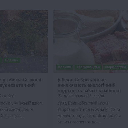
и
Новини
Новини
Твариництво
Фермерство
 у київській школі:
У Великій Британії не
щує екзотичний
виключають екологічний
податок на м’ясо та молоко
1 о 19:33
14 Листопада 2021 о 15:30
років у київській школі
Уряд Великобританії може
ький район) росте
запровадити податок на м’ясо та
 Опікується…
молочні продукти, щоб зменшити
вплив населення на…