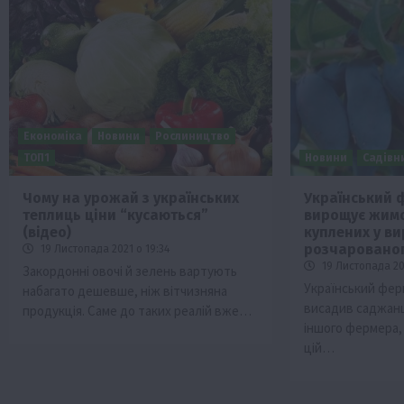
Економіка
Новини
Рослиництво
ТОП1
Новини
Садівн
Чому на урожай з українських
Український 
теплиць ціни “кусаються”
вирощує жимо
(відео)
куплених у в
розчарованого
19 Листопада 2021 о 19:34
19 Листопада 202
Закордонні овочі й зелень вартують
Український фер
набагато дешевше, ніж вітчизняна
висадив саджанц
продукція. Саме до таких реалій вже…
іншого фермера,
цій…