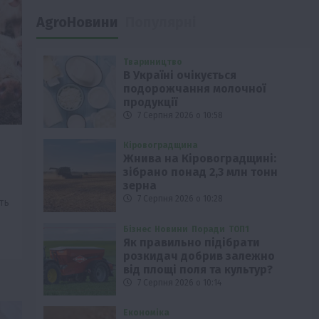
AgroНовини
Популярні
Твариництво
В Україні очікується
подорожчання молочної
продукції
7 Серпня 2026 о 10:58
Кіровоградщина
Жнива на Кіровоградщині:
зібрано понад 2,3 млн тонн
зерна
7 Серпня 2026 о 10:28
ть
Бізнес
Новини
Поради
ТОП1
Як правильно підібрати
розкидач добрив залежно
від площі поля та культур?
7 Серпня 2026 о 10:14
Економіка