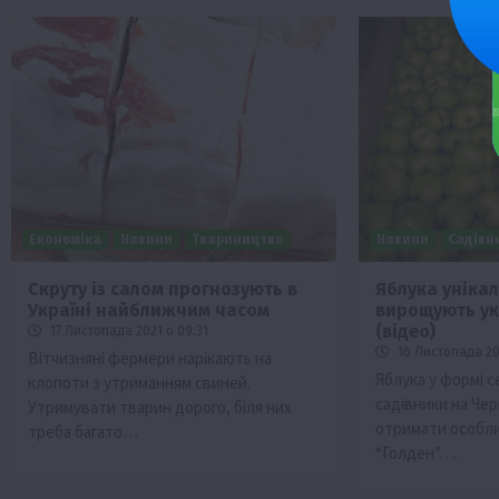
Економіка
Новини
Твариництво
Новини
Садівн
Скруту із салом прогнозують в
Яблука уніка
Україні найближчим часом
вирощують ук
(відео)
17 Листопада 2021 о 09:31
16 Листопада 202
Вітчизняні фермери нарікають на
Яблука у формі 
клопоти з утриманням свиней.
садівники на Че
Утримувати тварин дорого, біля них
отримати особли
треба багато…
“Голден”….