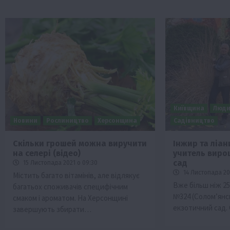
Київщина
Люд
Новини
Рослиництво
Херсонщина
Садівництво
Скільки грошей можна виручити
Інжир та ліани
на селері (відео)
учитель виро
сад
15 Листопада 2021 о 09:30
14 Листопада 202
Містить багато вітамінів, але відлякує
Вже більш ніж 25 
багатьох споживачів специфічним
№324 (Солом’янс
смаком і ароматом. На Херсонщині
екзотичний сад.
завершують збирати…