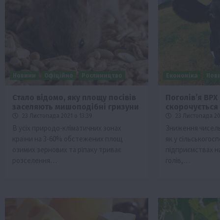
Новини
Офіційно
Рослиництво
Економіка
Нов
Стало відомо, яку площу посівів
Поголів’я ВРХ
заселяють мишоподібні гризуни
скорочується 
Бізнес
Економіка
Життя в селі
Новини
23 Листопада 2021 о 13:39
23 Листопада 202
Суспільство
ТОП1
Фермерство
В усіх природо-кліматичних зонах
Зниження чисель
країни на 3-60% обстежених площ
як у сільськогос
Пролонгація кредитів 5-7-9% для агра
озимих зернових та ріпаку триває
підприємствах на
нові кращі умови
розселення…
голів,…
4 Серпня 2026 о 08:58