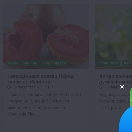
Наука
Новини
Садівництво
Економіка
Нов
Селекціонери вивели гібрид
Чому молочка
сливи та абрикосу
думки фахівц
18 Листопада 2021 о 13:32
18 Листопада 20
Іспанська компанія Ibergen Frutales S. L.
На ринку за кіл
представила новий асортимент
зараз просять 25
міжвидових гібридів сливи та
– 120 грн….
абрикосів. Про…