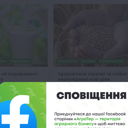
ини
Переробка
Економіка
Новини
Рослиництво
 не подешевшає:
Здорожчали зернові та олійні:
ів
оприлюднені нові ціни
21 о 09:35
17 Листопада 2021 о 23:32
ограм вершкового масла
Зернові та олійні культури додали в
0 грн, домашнього сиру
ціні. Про це інформує Tripoli.land.
Незважаючи на щедрий урожай,…