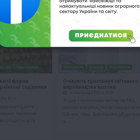
ицтво
Черкащина
Економіка
Новини
Переробка
льної форми
Очікують зростання світового
раїнські садівники
виробництва молока
15 Листопада 2021 о 21:33
1 о 19:31
Згідно з прогнозами експертів FAO,
серця вирощують
світове виробництво молока досягн
ркащині. Найлегше
928 млн. тонн. Зростання відбудеться
ві плоди із сорту
у…