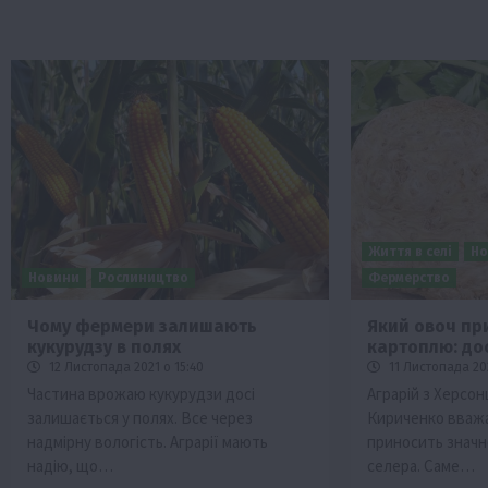
Життя в селі
Но
Новини
Рослиництво
Фермерство
Чому фермери залишають
Який овоч пр
кукурудзу в полях
картоплю: до
12 Листопада 2021 о 15:40
11 Листопада 202
Частина врожаю кукурудзи досі
Аграрій з Херсо
залишається у полях. Все через
Кириченко вважа
надмірну вологість. Аграрії мають
приносить значн
надію, що…
селера. Саме…