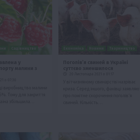
ини
Садівництво
Економіка
Новини
Твариництво
авлена у
Поголів’я свиней в Україні
порту малини з
суттєво зменшилося
20 Листопада 2021 о 01:17
1 о 07:30
У вітчизняному свинарстві назріває
щі виробництво малини
криза. Серед іншого, фахівці заявляю
5%. Тому для закриття
про помітне скорочення поголів’я
раїна збільшила…
свиней. Кількість…