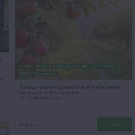
й
Бізнес
Новини
Офіційно
Події
Суспільство
ТОП1
Фермерство
на
Оренда садової ділянки: як усе оформити
,
легально та без проблем
5 Серпня 2026 о 20:14
Пошук: