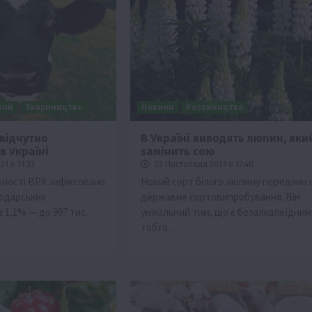
ини
Твариництво
Новини
Рослиництво
 відчутно
В Україні виводять люпин, яки
в Україні
замінить сою
Події
1 о 11:33
22 Листопада 2021 о 17:40
Бізнес
Новини
Поради
ТОП1
ності ВРХ зафіксовано
Новий сорт білого люпину передано 
подарських
державне сортовипробування. Він
ріїв:
Як правильно підібрати розкидач добрив
 1,1% — до 997 тис.
унікальний тим, що є безалкалоїдним
залежно від площі поля та культур?
тобто…
7 Серпня 2026 о 10:14