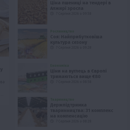
Ціна пшениці на тендері в
Алжирі зросла
7 Серпня 2026 о 09:58
Рослиництво
Соя: Найприбутковіша
культура сезону
7 Серпня 2026 о 09:28
Економіка
у
Ціни на вуглець в Європі
тримаються вище €80
ава
7 Серпня 2026 о 08:58
а…
Твариництво
Держпідтримка
тваринництва: 31 комплекс
на компенсацію
7 Серпня 2026 о 08:28