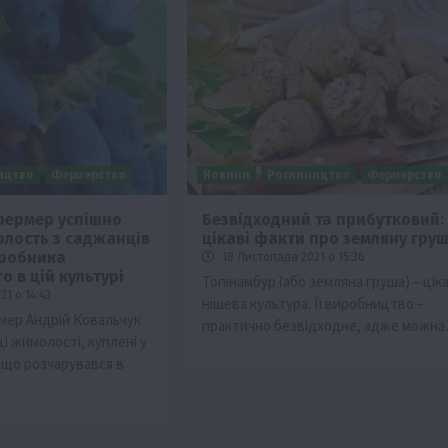
ицтво
Фермерство
Новини
Рослиництво
Фермерство
фермер успішно
Безвідходний та прибутковий:
лость з саджанців
цікаві факти про земляну груш
иробника
18 Листопада 2021 о 15:36
 в цій культурі
Топінамбур (або земляна груша) – цік
1 о 14:43
нішева культура. Її виробництво –
мер Андрій Ковальчук
практично безвідходне, адже можн
і жимолості, куплені у
 що розчарувався в