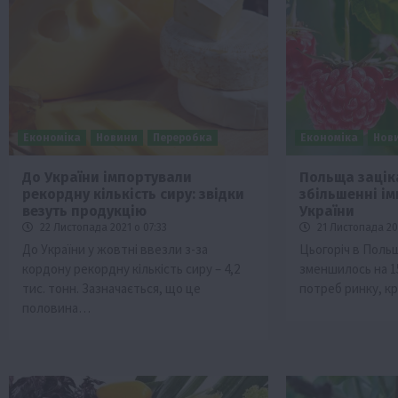
Економіка
Новини
Переробка
Економіка
Нов
До України імпортували
Польща зацік
рекордну кількість сиру: звідки
збільшенні ім
везуть продукцію
України
22 Листопада 2021 о 07:33
21 Листопада 202
До України у жовтні ввезли з-за
Цьогоріч в Поль
кордону рекордну кількість сиру – 4,2
зменшилось на 1
тис. тонн. Зазначається, що це
потреб ринку, к
половина…