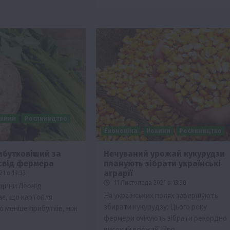
вини
Рослиництво
Економіка
Новини
Рослиництво
ибутковіший за
Нечуваний урожай кукурудзи
свід фермера
планують зібрати українські
аграрії
1 о 19:33
11 Листопада 2021 о 13:30
нщини Леонід
На українських полях завершують
є, що картопля
збирати кукурудзу. Цього року
о менше прибутків, ніж
фермери очікують зібрати рекордно
високий врожай. Про…