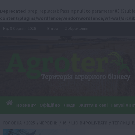
Deprecated
: preg_replace(): Passing null to parameter #3 ($subje
content/plugins/wordfence/vendor/wordfence/wf-waf/src/lib
Перейти
Нд. 9 Серпня 2026
Відео
Зображення
до
вмісту
Новини
Офіційно
Люди
Життя в селі
Галузі АПК
ГОЛОВНА
2025
ЧЕРВЕНЬ
16
ЩО ВИРОЩУВАТИ У ТЕПЛИЦІ В