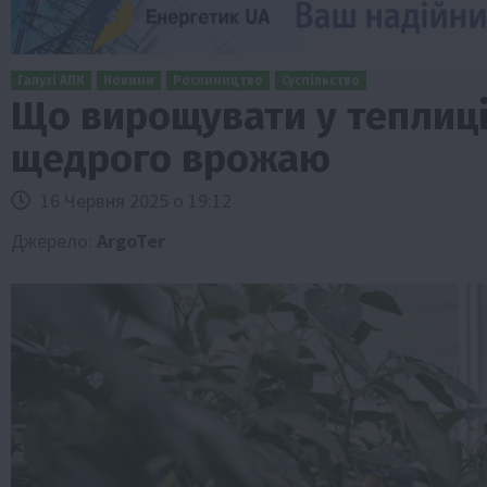
Галузі АПК
Новини
Рослиництво
Суспільство
Що вирощувати у теплиці
щедрого врожаю
16 Червня 2025 о 19:12
Джерело:
ArgoTer
Бізнес
Економіка
Життя в селі
Новини
ТОП1
Фермерство
Аграрії отримають кредити до 10 млн 
Sense Bank
4 Серпня 2026 о 12:08