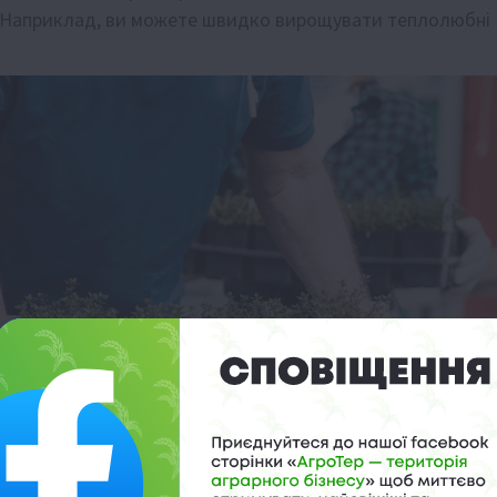
я. Наприклад, ви можете швидко вирощувати теплолюбні