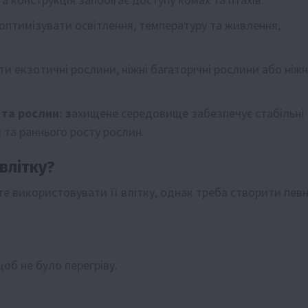
птимізувати освітлення, температуру та живлення,
 екзотичні рослини, ніжні багаторічні рослини або ніжн
та рослин: з
ахищене середовище забезпечує стабільні
 та раннього росту рослин.
влітку?
е використовувати її влітку, однак треба створити певн
об не було перегріву.