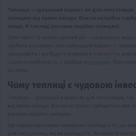
Теплиця — ідеальний варіант як для початківців, 
захищені від примх погоди. Вам не потрібно турб
сонця. В теплиці рослини надійно захищені.
Свіжі овочі та зелень круглий рік — це реально, якщ
зробити власноруч, але найкращий варіант — замов
зекономите, і ще будете впевнені в її якості та довг
і цінують мобільність — підійде
міні-парник
. Його мож
рослини.
Чому теплиці є чудовою інве
Теплиця — ідеальний варіант як для початківців, так
від примх погоди. Вам не потрібно турбуватися про з
рослини надійно захищені.
Ще однією важливою перевагою теплиць є те, що вон
для типу рослин, які ви вирощуєте. Ви можете контро