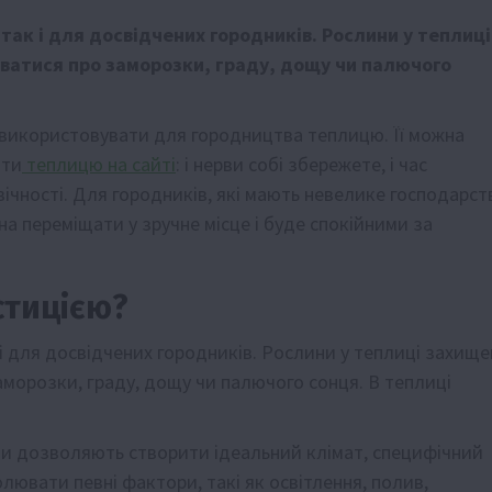
так і для досвідчених городників. Рослини у теплиці
уватися про заморозки, граду, дощу чи палючого
о використовувати для городництва теплицю. Її можна
ити
теплицю на сайті
: і нерви собі збережете, і час
овічності. Для городників, які мають невелике господарст
на переміщати у зручне місце і буде спокійними за
стицією?
 і для досвідчених городників. Рослини у теплиці захище
аморозки, граду, дощу чи палючого сонця. В теплиці
и дозволяють створити ідеальний клімат, специфічний
лювати певні фактори, такі як освітлення, полив,