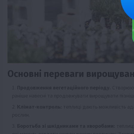
Основні переваги вирощуван
Продовження вегетаційного періоду.
Створююч
раніше навесні та продовжувати вирощувати пізніше
Клімат-контроль:
теплиці дають можливість ад
рослин.
Боротьба зі шкідниками та хворобами:
теплиця
які можуть завдати шкоди вашим рослинам. Закрита