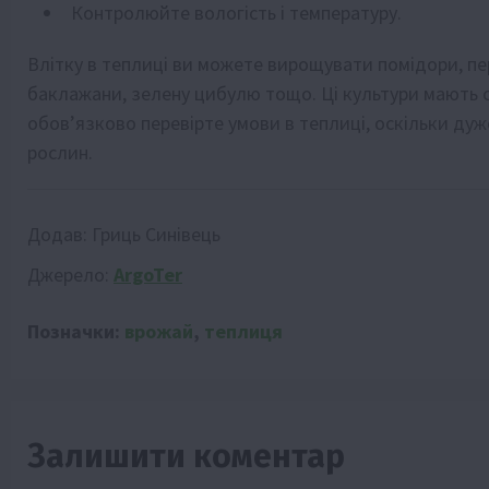
Контролюйте вологість і температуру.
Влітку в теплиці ви можете вирощувати помідори, пер
баклажани, зелену цибулю тощо. Ці культури мають с
обов’язково перевірте умови в теплиці, оскільки ду
рослин.
Додав:
Гриць Синівець
Джерело:
ArgoTer
Позначки:
врожай
,
теплиця
Залишити коментар