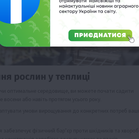
ня рослин у теплиці
и оптимальне середовище, ви можете почати садити
 восени або навіть протягом усього року.
аптувати умови вирощування до конкретних потреб ваш
 забезпечує фізичний бар’єр проти шкідників та хвороб
 конструкція запобігає доступу комах та птахів.