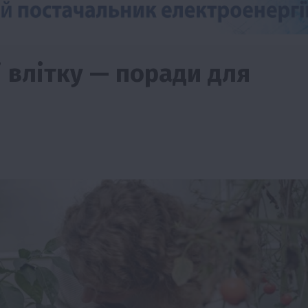
 влітку — поради для
Події
Наука
Новини
Події
Регіони
ТОП1
Туризм
Фермерство
Франківщина
грн від
У Карпатах виявили рідкісний гриб Свиня
вухо
7 Серпня 2026 о 17:28