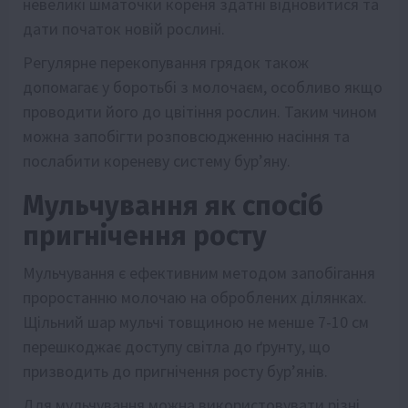
невеликі шматочки кореня здатні відновитися та
дати початок новій рослині.
Регулярне перекопування грядок також
допомагає у боротьбі з молочаєм, особливо якщо
проводити його до цвітіння рослин. Таким чином
можна запобігти розповсюдженню насіння та
послабити кореневу систему бур’яну.
Мульчування як спосіб
пригнічення росту
Мульчування є ефективним методом запобігання
проростанню молочаю на оброблених ділянках.
Щільний шар мульчі товщиною не менше 7-10 см
перешкоджає доступу світла до ґрунту, що
призводить до пригнічення росту бур’янів.
Для мульчування можна використовувати різні