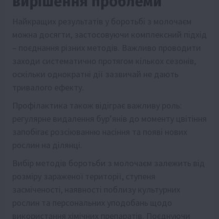
вирішення проблеми
Найкращих результатів у боротьбі з молочаєм
можна досягти, застосовуючи комплексний підхід
– поєднання різних методів. Важливо проводити
заходи систематично протягом кількох сезонів,
оскільки однократні дії зазвичай не дають
тривалого ефекту.
Профілактика також відіграє важливу роль:
регулярне видалення бур’янів до моменту цвітіння
запобігає розсіюванню насіння та появі нових
рослин на ділянці.
Вибір методів боротьби з молочаєм залежить від
розміру зараженої території, ступеня
засміченості, наявності поблизу культурних
рослин та персональних уподобань щодо
використання хімічних препаратів. Поєднуючи