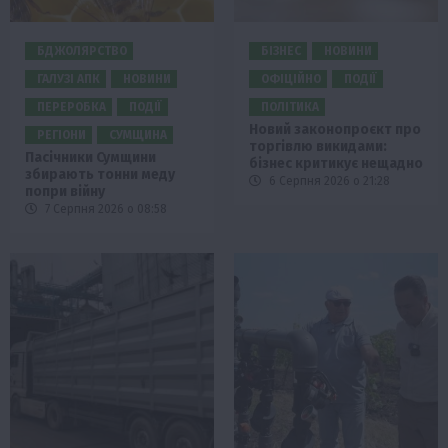
БДЖОЛЯРСТВО
БІЗНЕС
НОВИНИ
ГАЛУЗІ АПК
НОВИНИ
ОФІЦІЙНО
ПОДІЇ
ПЕРЕРОБКА
ПОДІЇ
ПОЛІТИКА
Новий законопроєкт про
РЕГІОНИ
СУМЩИНА
торгівлю викидами:
Пасічники Сумщини
бізнес критикує нещадно
збирають тонни меду
6 Серпня 2026 о 21:28
попри війну
7 Серпня 2026 о 08:58