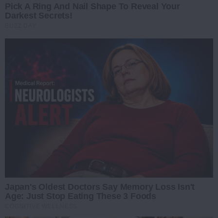
Pick A Ring And Nail Shape To Reveal Your
Darkest Secrets!
BUZZ DAY
Japan's Oldest Doctors Say Me​mory Lo​ss Isn't
Age: Just Stop Eating These 3 Foods
COGNITIVE WELLNESS