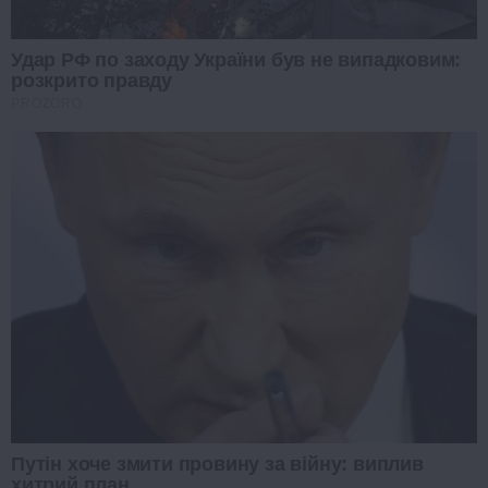
Удар РФ по заходу України був не випадковим:
розкрито правду
PROZORO
Путін хоче змити провину за війну: виплив
хитрий план