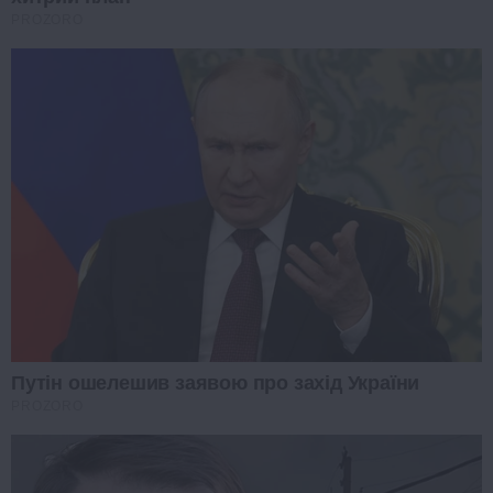
PROZORO
Путін ошелешив заявою про захід України
PROZORO