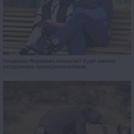
Людмила Янукович померла? Куди зникла
ексдружина президента-втікача
PROZORO