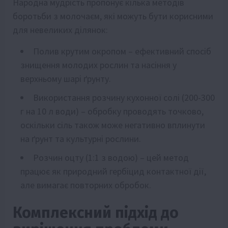
Народна мудрість пропонує кілька методів
боротьби з молочаєм, які можуть бути корисними
для невеликих ділянок:
Полив крутим окропом – ефективний спосіб
знищення молодих рослин та насіння у
верхньому шарі ґрунту.
Використання розчину кухонної солі (200-300
г на 10 л води) – обробку проводять точково,
оскільки сіль також може негативно вплинути
на ґрунт та культурні рослини.
Розчин оцту (1:1 з водою) – цей метод
працює як природний гербіцид контактної дії,
але вимагає повторних обробок.
Комплексний підхід до