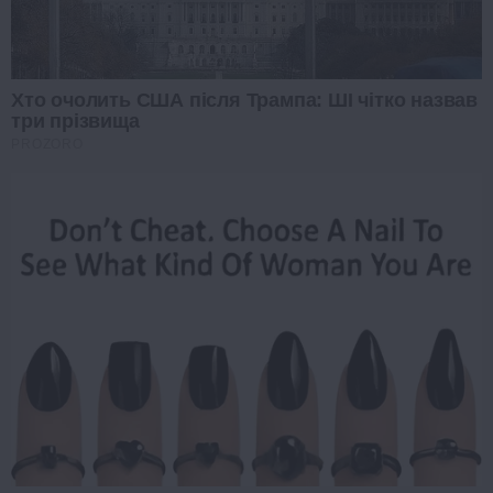
Хто очолить США після Трампа: ШІ чітко назвав
три прізвища
PROZORO