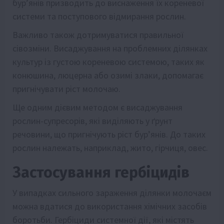
бур’янів призводить до виснаження їх кореневої
системи та поступового відмирання рослин.
Важливо також дотримуватися правильної
сівозміни. Висаджування на проблемних ділянках
культур із густою кореневою системою, таких як
конюшина, люцерна або озимі злаки, допомагає
пригнічувати ріст молочаю.
Ще одним дієвим методом є висаджування
рослин-супресорів, які виділяють у ґрунт
речовини, що пригнічують ріст бур’янів. До таких
рослин належать, наприклад, жито, гірчиця, овес.
Застосування гербіцидів
У випадках сильного зараження ділянки молочаєм
можна вдатися до використання хімічних засобів
боротьби. Гербіциди системної дії, які містять