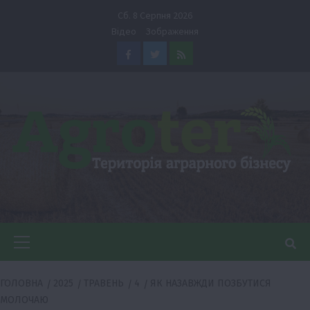
Перейти
Сб. 8 Серпня 2026
до
Відео
Зображення
вмісту
Facebook
Twitter
Feed
Головне
меню
ГОЛОВНА
2025
ТРАВЕНЬ
4
ЯК НАЗАВЖДИ ПОЗБУТИСЯ
МОЛОЧАЮ