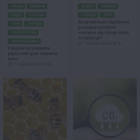
НАУКА
НОВИНИ
БІЗНЕС
НОВИНИ
ПОДІЇ
РЕГІОНИ
ПОРАДИ
ТОП1
Як правильно підібрати
ТОП1
ТУРИЗМ
розкидач добрив
залежно від площі поля
ФЕРМЕРСТВО
та культур?
ФРАНКІВЩИНА
7 Серпня 2026 о 10:14
У Карпатах виявили
рідкісний гриб Свиняче
вухо
7 Серпня 2026 о 17:28