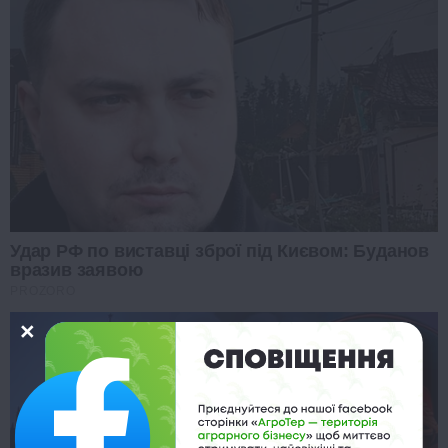
Удар РФ по виставці зброї під Києвом: Буданов
вразив заявою
PROZORO