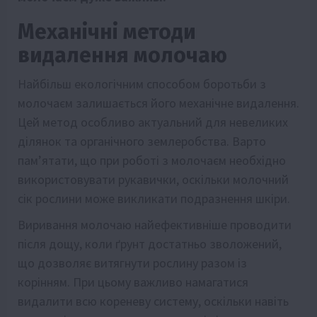
Механічні методи
видалення молочаю
Найбільш екологічним способом боротьби з
молочаєм залишається його механічне видалення.
Цей метод особливо актуальний для невеликих
ділянок та органічного землеробства. Варто
пам’ятати, що при роботі з молочаєм необхідно
використовувати рукавички, оскільки молочний
сік рослини може викликати подразнення шкіри.
Виривання молочаю найефективніше проводити
після дощу, коли ґрунт достатньо зволожений,
що дозволяє витягнути рослину разом із
корінням. При цьому важливо намагатися
видалити всю кореневу систему, оскільки навіть