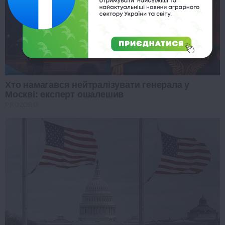
Хто намагався нейтралізувати генерала у
Москві: експерт ошалешив
PROZORO