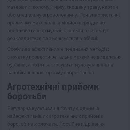
матеріали: солому, тирсу, скошену траву, картон
або спеціальну агроволокнину. При використанні
органічних матеріалів важливо періодично
оновлювати шар мульчі, оскільки з часом він
розкладається та зменшується в об’ємі.
Особливо ефективним є поєднання методів:
спочатку провести ретельне механічне видалення
бур’янів, а потім застосувати мульчування для
запобігання повторному проростанню.
Агротехнічні прийоми
боротьби
Регулярна культивація ґрунту є одним із
найефективніших агротехнічних прийомів
боротьби з молочаєм. Постійне підрізання