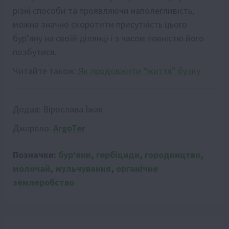
різні способи та проявляючи наполегливість,
можна значно скоротити присутність цього
бур’яну на своїй ділянці і з часом повністю його
позбутися.
Читайте також:
Як продовжити “життя” бузку
.
Додав:
Вірослава Їжак
Джерело:
ArgoTer
Позначки:
бур'яни
,
гербіциди
,
городництво
,
молочай
,
мульчування
,
органічне
землеробство