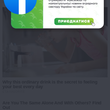
BRAINBERRIES
Why this ordinary drink is the secret to feeling
your best every day
CTA FAVORITE
Are You The Same Alone And With Others? Find
Out