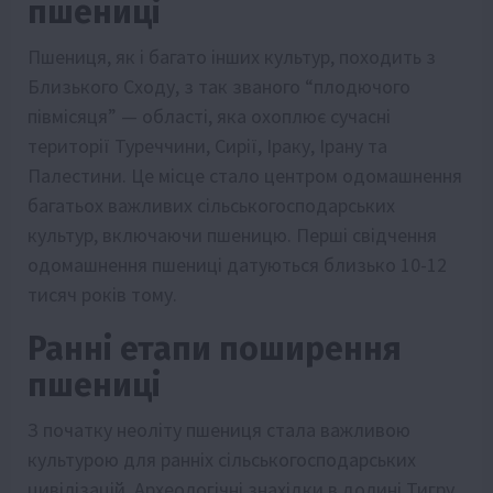
пшениці
Пшениця, як і багато інших культур, походить з
Близького Сходу, з так званого “плодючого
півмісяця” — області, яка охоплює сучасні
території Туреччини, Сирії, Іраку, Ірану та
Палестини. Це місце стало центром одомашнення
багатьох важливих сільськогосподарських
культур, включаючи пшеницю. Перші свідчення
одомашнення пшениці датуються близько 10-12
тисяч років тому.
Ранні етапи поширення
пшениці
З початку неоліту пшениця стала важливою
культурою для ранніх сільськогосподарських
цивілізацій. Археологічні знахідки в долині Тигру