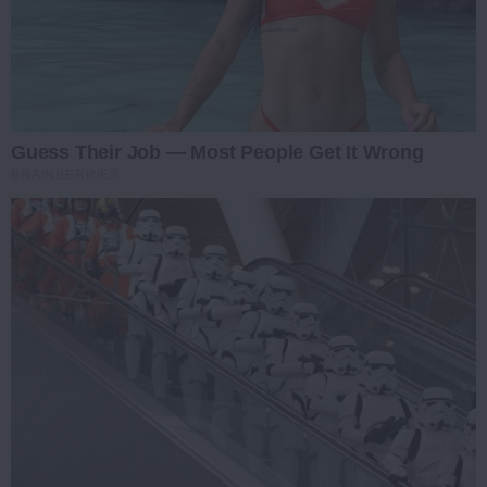
Guess Their Job — Most People Get It Wrong
BRAINBERRIES