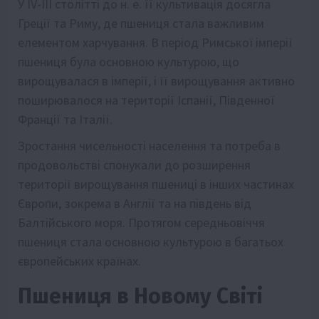
У IV-III столітті до н. е. її культивація досягла
Греції та Риму, де пшениця стала важливим
елементом харчування. В період Римської імперії
пшениця була основною культурою, що
вирощувалася в імперії, і її вирощування активно
поширювалося на території Іспанії, Південної
Франції та Італії.
Зростання чисельності населення та потреба в
продовольстві спонукали до розширення
території вирощування пшениці в інших частинах
Європи, зокрема в Англії та на південь від
Балтійського моря. Протягом середньовіччя
пшениця стала основною культурою в багатьох
європейських країнах.
Пшениця в Новому Світі