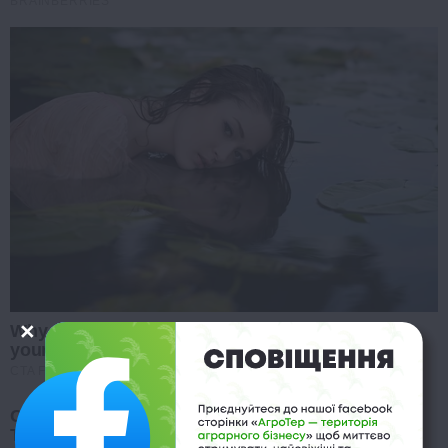
BRAINBERRIES
Why this ordinary drink is the secret to feeling
your best every day
CTA FAVORITE
Clothes And Shoes Are The Real Challenges For
This Family!