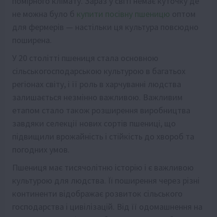
помірного клімату. Зараз у світі немає куточку де
не можна було б
купити посівну пшеницю
оптом
для фермерів — настільки ця культура повсюдно
поширена.
У 20 столітті пшениця стала основною
сільськогосподарською культурою в багатьох
регіонах світу, і її роль в харчуванні людства
залишається незмінно важливою. Важливим
етапом стало також розширення виробництва
завдяки селекції нових сортів пшениці, що
підвищили врожайність і стійкість до хвороб та
погодних умов.
Пшениця має тисячолітню історію і є важливою
культурою для людства. Її поширення через різні
континенти відображає розвиток сільського
господарства і цивілізацій. Від її одомашнення на