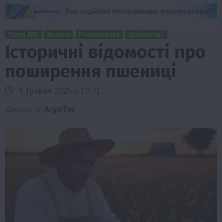
Галузі АПК
Новини
Рослиництво
Суспільство
Історичні відомості про
поширення пшениці
4 Травня 2025 о 18:41
Джерело:
ArgoTer