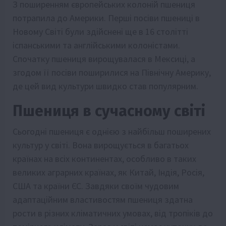
З поширенням європейських колоній пшениця
потрапила до Америки. Перші посіви пшениці в
Новому Світі були здійснені ще в 16 столітті
іспанськими та англійськими колоністами.
Спочатку пшениця вирощувалася в Мексиці, а
згодом її посіви поширилися на Північну Америку,
де цей вид культури швидко став популярним.
Пшениця в сучасному світі
Сьогодні пшениця є однією з найбільш поширених
культур у світі. Вона вирощується в багатьох
країнах на всіх континентах, особливо в таких
великих аграрних країнах, як Китай, Індія, Росія,
США та країни ЄС. Завдяки своїм чудовим
адаптаційним властивостям пшениця здатна
рости в різних кліматичних умовах, від тропіків до