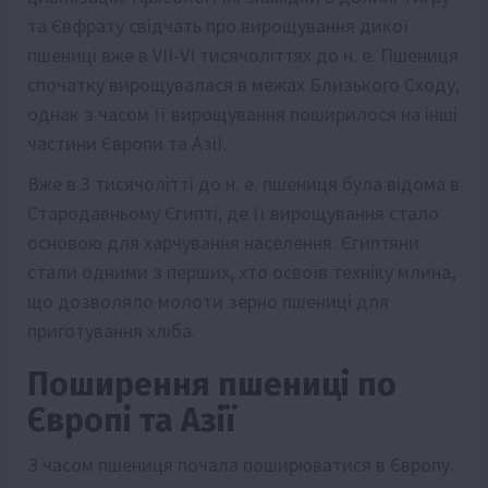
та Євфрату свідчать про вирощування дикої
пшениці вже в VII-VI тисячоліттях до н. е. Пшениця
спочатку вирощувалася в межах Близького Сходу,
однак з часом її вирощування поширилося на інші
частини Європи та Азії.
Вже в 3 тисячолітті до н. е. пшениця була відома в
Стародавньому Єгипті, де її вирощування стало
основою для харчування населення. Єгиптяни
стали одними з перших, хто освоїв техніку млина,
що дозволяло молоти зерно пшениці для
приготування хліба.
Поширення пшениці по
Європі та Азії
З часом пшениця почала поширюватися в Європу.