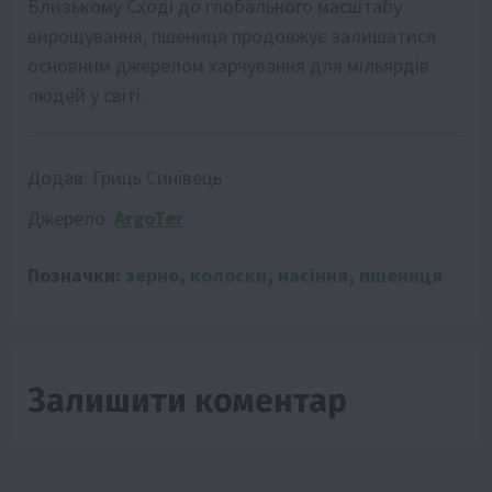
Близькому Сході до глобального масштабу
вирощування, пшениця продовжує залишатися
основним джерелом харчування для мільярдів
людей у світі.
Додав:
Гриць Синівець
Джерело:
ArgoTer
Позначки:
зерно
,
колоски
,
насіння
,
пшениця
Залишити коментар