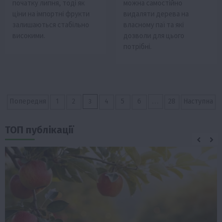
початку липня, тоді як
можна самостійно
ціни на імпортні фрукти
видаляти дерева на
залишаються стабільно
власному паї та які
високими.
дозволи для цього
потрібні.
Пагінація
3
…
Попередня
1
2
4
5
6
28
Наступна
записів
ТОП публікації