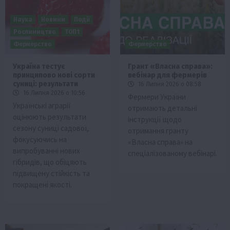
Наука
Новини
Події
Рослиництво
ТОП1
Фермерство
Фермерство
Україна тестує
Грант «Власна справа»:
принципово нові сорти
вебінар для фермерів
суниці: результати
16 Липня 2026 о 08:58
16 Липня 2026 о 10:56
Фермери України
Українські аграрії
отримають детальні
оцінюють результати
інструкції щодо
сезону суниці садової,
отримання гранту
фокусуючись на
«Власна справа» на
випробуванні нових
спеціалізованому вебінарі.
гібридів, що обіцяють
підвищену стійкість та
покращені якості.