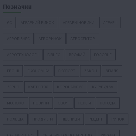
Позначки
ЄС
АГРАРНИЙ РИНОК
АГРАРНІ НОВИНИ
АГРАРІЇ
АГРОБІЗНЕС
АГРОРИНОК
АГРОСЕКТОР
АГРОТЕХНОЛОГІЇ
БІЗНЕС
ВРОЖАЙ
ГОЛОВНЕ
ГРОШІ
ЕКОНОМІКА
ЕКСПОРТ
ЗАКОН
ЗЕМЛЯ
ЗЕРНО
КАРТОПЛЯ
КОРОНАВІРУС
КУКУРУДЗА
МОЛОКО
НОВИНИ
ОВОЧІ
ПЕНСІЯ
ПОГОДА
ПОЛЬЩА
ПРОДУКТИ
ПШЕНИЦЯ
РЕЦЕПТ
РИНОК
САДІВНИЦТВО
СІЛЬСЬКЕ ГОСПОДАРСТВО
УКРАЇНА