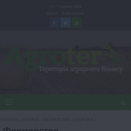
Перейти
Пт. 7 Серпня 2026
до
Відео
Зображення
вмісту
Facebook
Twitter
Feed
Головне
меню
ГОЛОВНА
НОВИНИ
ФЕРМЕРСТВО
СТОРІНКА 3
Фермерство