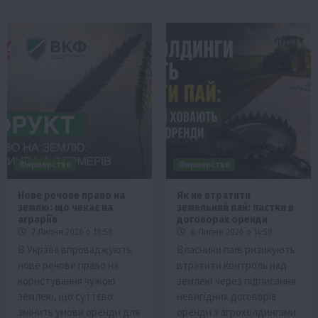
Фермерство
Фермерство
Нове речове право на
Як не втратити
землю: що чекає на
земельний пай: пастки в
аграріїв
договорах оренди
7 Липня 2026 о 18:58
6 Липня 2026 о 14:58
В Україні впроваджують
Власники паїв ризикують
нове речове право на
втратити контроль над
користування чужою
землею через підписання
землею, що суттєво
невигідних договорів
змінить умови оренди для
оренди з агрохолдингами.