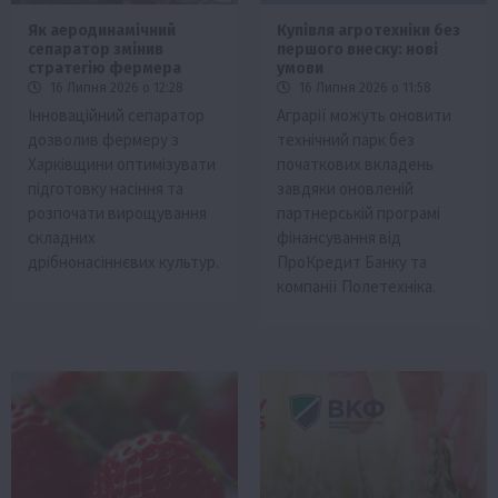
Як аеродинамічний
Купівля агротехніки без
сепаратор змінив
першого внеску: нові
стратегію фермера
умови
16 Липня 2026 о 12:28
16 Липня 2026 о 11:58
Інноваційний сепаратор
Аграрії можуть оновити
дозволив фермеру з
технічний парк без
Харківщини оптимізувати
початкових вкладень
підготовку насіння та
завдяки оновленій
розпочати вирощування
партнерській програмі
складних
фінансування від
дрібнонасіннєвих культур.
ПроКредит Банку та
компанії Полетехніка.