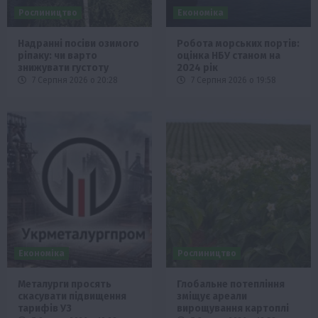
Рослиництво
Економіка
Надранні посіви озимого
Робота морських портів:
ріпаку: чи варто
оцінка НБУ станом на
знижувати густоту
2024 рік
7 Серпня 2026 о 20:28
7 Серпня 2026 о 19:58
Економіка
Рослиництво
Металурги просять
Глобальне потепління
скасувати підвищення
зміщує ареали
тарифів УЗ
вирощування картоплі