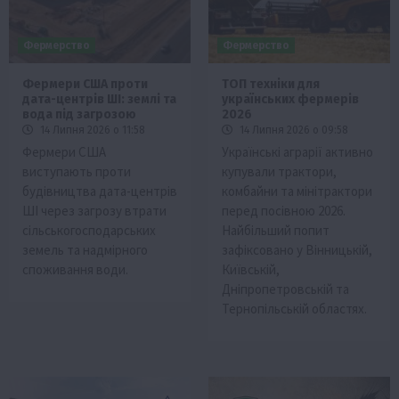
Фермерство
Фермерство
Фермери США проти
ТОП техніки для
дата-центрів ШІ: землі та
українських фермерів
вода під загрозою
2026
14 Липня 2026 о 11:58
14 Липня 2026 о 09:58
Фермери США
Українські аграрії активно
виступають проти
купували трактори,
будівництва дата-центрів
комбайни та мінітрактори
ШІ через загрозу втрати
перед посівною 2026.
сільськогосподарських
Найбільший попит
земель та надмірного
зафіксовано у Вінницькій,
споживання води.
Київській,
Дніпропетровській та
Тернопільській областях.