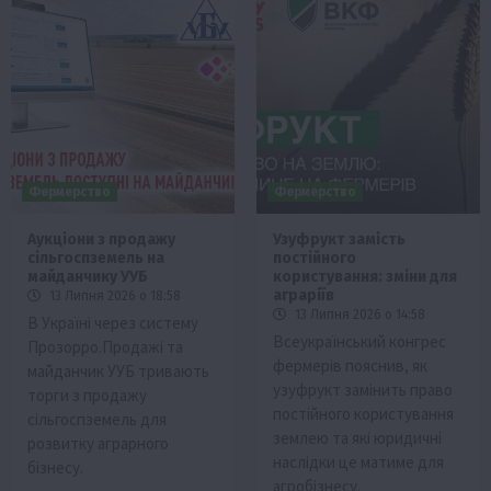
Фермерство
Фермерство
Аукціони з продажу
Узуфрукт замість
сільгоспземель на
постійного
майданчику УУБ
користування: зміни для
аграріїв
13 Липня 2026 о 18:58
13 Липня 2026 о 14:58
В Україні через систему
Всеукраїнський конгрес
Прозорро.Продажі та
фермерів пояснив, як
майданчик УУБ тривають
узуфрукт замінить право
торги з продажу
постійного користування
сільгоспземель для
землею та які юридичні
розвитку аграрного
наслідки це матиме для
бізнесу.
агробізнесу.