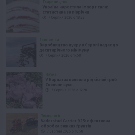
Твариництво
Україна наростила імпорт сала:
статистика за півріччя
7 Серпня 2026 о 18:28
Економіка
Виробництво цукру в Європі падає до
десятирічного мінімуму
7 Серпня 2026 о 17:58
Наука
У Карпатах виявили рідкісний гриб
Свиняче вухо
7 Серпня 2026 о 17:28
Технології
Väderstad Carrier 925: ефективна
обробка важких ґрунтів
7 Серпня 2026 о 16:58