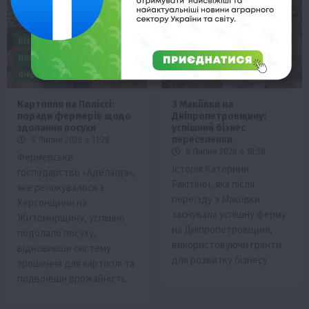
Бізнес
Життя в селі
Новини
Події
ТОП1
Фермерство
Фермерство
Картопля на Поліссі:
З Макіївки на
поради фермерів щодо
Дніпропетровщину:
здолання посухи
успішний бізнес
переселенки
9 Липня 2026 о 11:28
8 Липня 2026 о 18:58
Фермерське
Історія Катерини
господарство «Аделаїда»,
Ракітіної, яка після
яке релокувалося з
переїзду з Макіївки
Херсонщини на
заснувала успішну ферму
Житомирщину, успішно
на Дніпропетровщині,
подолало посуху,
використовуючи гранти
відновивши систему
для розвитку бізнесу.
зрошення для картоплі та
подвоївши врожайність.