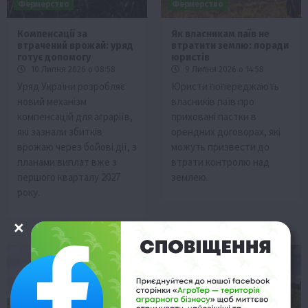
Фермерство
Фермерство
Компенсації за
Як власникам паїв не
втрачений врожай: уряд
втратити землю: поради
готує допомогу
юристів
10 Липня 2026 о 08:58
9 Липня 2026 о 14:58
Уряд України розробляє
Юристи попереджають
новий механізм
власників паїв про
компенсацій для аграріїв,
приховані пастки в
які зазнали збитків
орендних договорах, які
врожаю через бойові дії, з
можуть призвести до
планами виплат вже з
втрати контролю над
першого кварталу 2027
землею.
року.