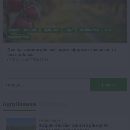
Бізнес
Новини
Офіційно
Події
Суспільство
ТОП1
Фермерство
Оренда садової ділянки: як усе оформити легально та
без проблем
5 Серпня 2026 о 20:14
Пошук:
AgroНовини
Популярні
Рослиництво
Надранні посіви озимого ріпаку: чи