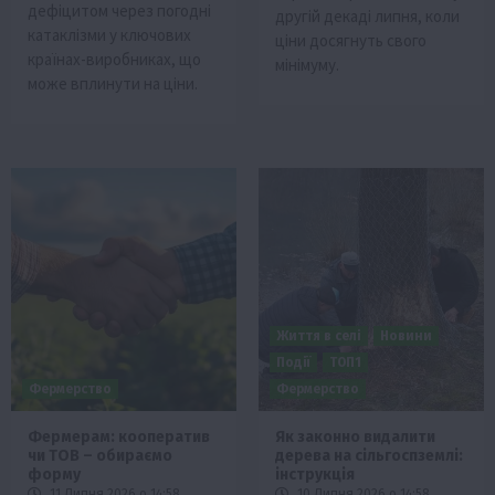
дефіцитом через погодні
другій декаді липня, коли
катаклізми у ключових
ціни досягнуть свого
країнах-виробниках, що
мінімуму.
може вплинути на ціни.
Життя в селі
Новини
Події
ТОП1
Фермерство
Фермерство
Фермерам: кооператив
Як законно видалити
чи ТОВ – обираємо
дерева на сільгоспземлі:
форму
інструкція
11 Липня 2026 о 14:58
10 Липня 2026 о 14:58