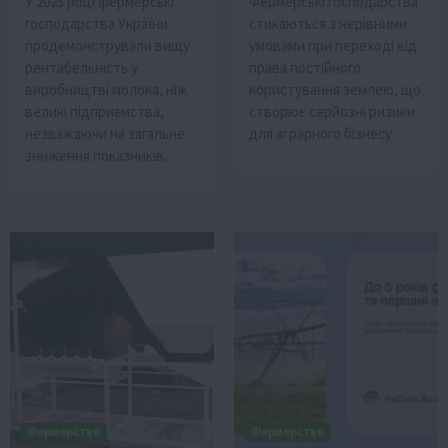
У 2025 році фермерські
Фермерські господарства
господарства України
стикаються з нерівними
продемонстрували вищу
умовами при переході від
рентабельність у
права постійного
виробництві молока, ніж
користування землею, що
великі підприємства,
створює серйозні ризики
незважаючи на загальне
для аграрного бізнесу.
зниження показників.
Фермерство
Фермерство