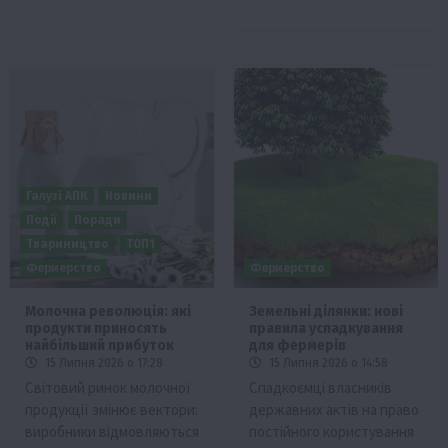
Галузі АПК
Новини
Події
Поради
Твариництво
ТОП1
Фермерство
Фермерство
Молочна революція: які
Земельні ділянки: нові
продукти приносять
правила успадкування
найбільший прибуток
для фермерів
15 Липня 2026 о 17:28
15 Липня 2026 о 14:58
Світовий ринок молочної
Спадкоємці власників
продукції змінює вектори:
державних актів на право
виробники відмовляються
постійного користування