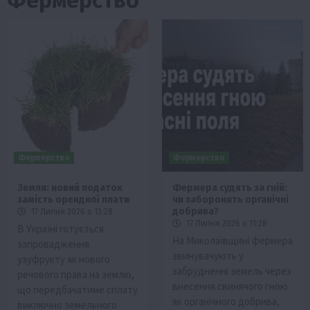
Фермерство
Фермерство
Земля: новий податок
Фермера судять за гній:
замість орендної плати
чи заборонять органічні
добрива?
17 Липня 2026 о 13:28
17 Липня 2026 о 11:28
В Україні готується
На Миколаївщині фермера
запровадження
звинувачують у
узуфрукту як нового
забрудненні земель через
речового права на землю,
внесення свинячого гною
що передбачатиме сплату
як органічного добрива,
виключно земельного