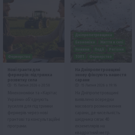
Дніпропетровщина
Економіка
Життя в селі
Новини
Події
Регіони
Фермерство
ТОП1
Фермерство
Нові гранти для
На Дніпропетровщині
фермерів: підтримка
знову фіксують нашестя
розвитку села
сарани
15 Липня 2026 о 20:58
15 Липня 2026 о 19:16
Мінекономіки та «Карітас
На Дніпропетровщині
України» об’єднують
виявлено осередки
зусилля для підтримки
масового розмноження
фермерів через нові
сарани, де чисельність
грантові та консультаційні
шкідника сягає 40
програми.
екземплярів на
квадратний метр.