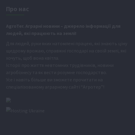
Про нас
Аgr
oTer. Аграрні новини
– джерело інформації для
людей, які працюють на землі!
Для людей, руки яких натомлені працею, які знають ціну
щедрому врожаю, справжні господарі на своїй землі, які
хочуть, щоб вона квітла.
Історії про життя невтомних трудівників, новини
агробізнесу та як вести розумне господарство.
Усе і навіть більше ви зможете прочитати на
спеціалізованому аграрному сайті
“Агротер”
!