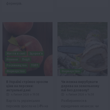
фермерів.
Життя в селі
Здоров’я
Новини
Події
Рослиництво
ТОП1
Фермерство
Фермерство
В Україні стрімко зросли
Чи можна вирубувати
ціни на персики:
дерева на земельному
актуальні дані
паї без дозволу?
4 Липня 2026 о 19:58
4 Липня 2026 о 14:58
Вартість українських
Розбираємося в
персиків зросла на 14% на
юридичних нюансах: чи