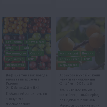
Економіка
Життя в селі
Новини
Події
Рослиництво
Смачно!
Життя в селі
Новини
Суспільство
ТОП1
Рослиництво
ТОП1
Фермерство
Фермерство
Дефіцит томатів: погода
Абрикоси в Україні: коли
впливає на врожай в
чекати найнижчих цін
Україні
12 Липня 2026 о 12:29
12 Липня 2026 о 13:43
Експерти прогнозують,
Глобальний ринок томатів
що найвигідніший період
зіткнувся з
для купівлі українських
прогнозованим
абрикосів розпочнеться у