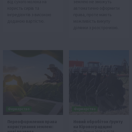
від сухого молока на
землею не зможуть
користь сирів та
автоматично оформити
інгредієнтів з високою
права, проте мають
доданою вартістю.
можливість викупу
ділянки з розстрочкою.
Фермерство
Фермерство
Переоформлення права
Новий обробіток ґрунту
користування землею:
на Кіровоградщині
нові правила
14 Липня 2026 о 12:28