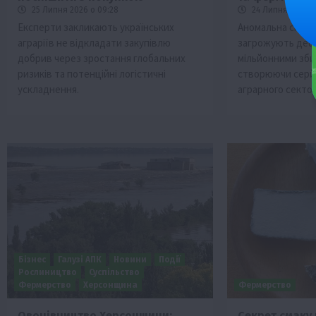
25 Липня 2026 о 09:28
24 Липня 2026 о 
Експерти закликають українських
Аномальна спека 
аграріїв не відкладати закупівлю
загрожують дефі
добрив через зростання глобальних
мільйонними зби
ризиків та потенційні логістичні
створюючи серйо
ускладнення.
аграрного сектор
Бізнес
Галузі АПК
Новини
Події
Рослиництво
Суспільство
Фермерство
Херсонщина
Фермерство
Овочівництво Херсонщини:
Секрет смаку 