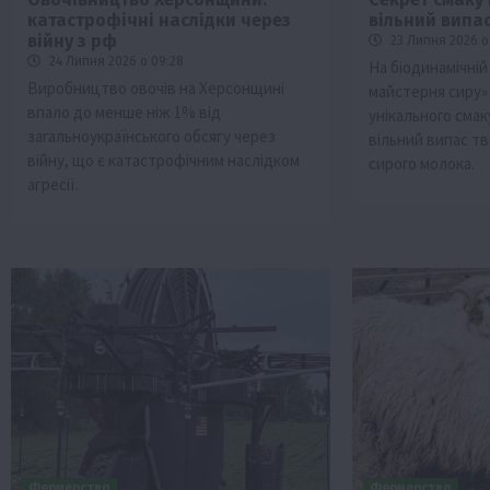
катастрофічні наслідки через
вільний випас
війну з рф
23 Липня 2026 о
24 Липня 2026 о 09:28
На біодинамічній
Виробництво овочів на Херсонщині
майстерня сиру»
впало до менше ніж 1% від
унікального смак
загальноукраїнського обсягу через
вільний випас т
війну, що є катастрофічним наслідком
сирого молока.
агресії.
Фермерство
Фермерство