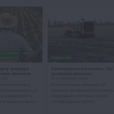
ка
Новини
Події
рмерство
Фермерство
орту: фермери
Розмінування агроземель: 100
чають мільйони
договорів виконано
изм
 22:02
26 Липня 2026 о 09:28
Бізнес
Новини
Поради
ТОП1
х шляхів експорту
В Україні успішно завершено 100
 України призводить до
договорів з розмінування агроземель
виняче
Як правильно підібрати розкидач добрив
ків для фермерів та
повернувши в обіг понад 16 тисяч
залежно від площі поля та культур?
 продовольчу кризу в
гектарів родючих ґрунтів.
7 Серпня 2026 о 10:14