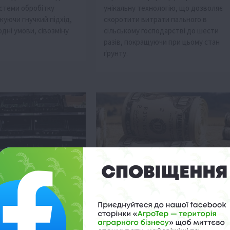
истеми обробітку
унікальну технологію, що дозволяє
жуючи гнучкий підхід,
скоротити витрати пального в
дні умови, сівозміну
сільському господарстві до шести
разів, покращуючи при цьому стан
ґрунту.
Фермерство
а загрожує врожаю
Облік дотацій у фермерстві: як
уникнути податкових ризиків