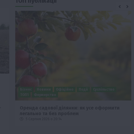
ТОП публікації
Бізнес
Новини
Офіційно
Події
Суспільство
ТОП1
Фермерство
,
Оренда садової ділянки: як усе оформити
легально та без проблем
5 Серпня 2026 о 20:14