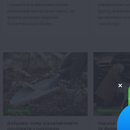
стикаються зі змішаною схемою
універсальної с
розрахунків при продажу зерна, що
ґрунту, впровад
вимагає уважного ведення
що враховує пого
бухгалтерського обліку.
та культуру.
Фермерство
Фермерство
Добрива: чому аграріям варто
Європа: спек
поспішити з покупкою
та фермерам