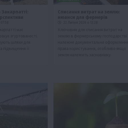
 Закарпатті:
Списання витрат на землю:
ерспективи
нюанси для фермерів
 07:58
22 Липня 2026 о 13:28
карпатті має
Ключовим для списання витрат на
ракує згуртованості.
землю в фермерському господарстві 
нують шляхи для
належне документальне оформленн
та підвищення її
права користування, особливо якщо
земля належить засновнику.