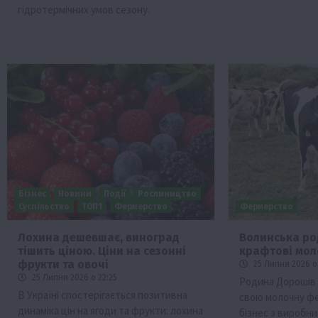
гідротермічних умов сезону.
Бізнес
Новини
Події
Рослиництво
Суспільство
ТОП1
Фермерство
Фермерство
Лохина дешевшає, виноград
Волинська ро
тішить ціною. Ціни на сезонні
крафтові мол
фрукти та овочі
25 Липня 2026 о
25 Липня 2026 о 22:25
Родина Дорошів 
В Україні спостерігається позитивна
свою молочну фе
динаміка цін на ягоди та фрукти: лохина
бізнес з виробн