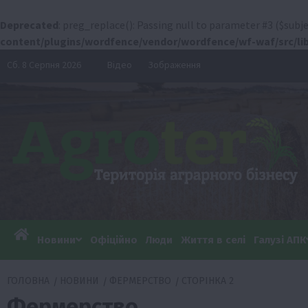
Deprecated
: preg_replace(): Passing null to parameter #3 ($subje
content/plugins/wordfence/vendor/wordfence/wf-waf/src/lib
Перейти
Сб. 8 Серпня 2026
Відео
Зображення
до
вмісту
Новини
Офіційно
Люди
Життя в селі
Галузі АПК
ГОЛОВНА
НОВИНИ
ФЕРМЕРСТВО
СТОРІНКА 2
Фермерство