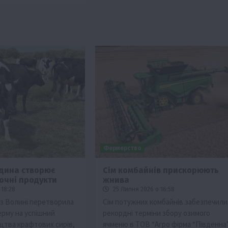
Фермерство
дина створює
Сім комбайнів прискорюють
очні продукти
жнива
 18:28
25 Липня 2026 о 16:58
з Волині перетворила
Сім потужних комбайнів забезпечили
рму на успішний
рекордні терміни збору озимого
ицтва крафтових сирів,
ячменю в ТОВ “Агро фірма “Південна”