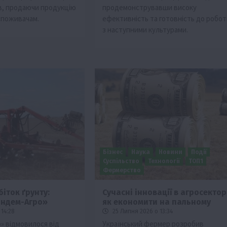
ів, продаючи продукцію
продемонструвавши високу
споживачам.
ефективність та готовність до робот
з наступними культурами.
Бізнес
Наука
Новини
Події
Суспільство
Технології
ТОП1
Фермерство
іток ґрунту:
Сучасні інновації в агросекторі
андем-Агро»
як економити на пальному
14:28
25 Липня 2026 о 13:34
» відмовилося від
Український фермер розробив