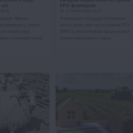
 кіз
РРО фермерам
 20:28
23 Липня 2026 о 14:59
 фермі «Мірина
Фермерські господарства повинні
 розкривають секрет
знати, коли саме застосування РРО/
у козячого сиру:
ПРРО є обов’язковим при реалізації
варин та використання
власно вирощеного зерна.
Фермерство