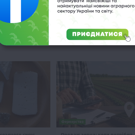
15:28
24 Липня 2026 о 13:28
та посуха в Європі
Дізнайтеся, як правильно відобража
цитом овочів та
державні дотації у бухгалтерському
тками для фермерів,
обліку, щоб уникнути податкових
зні виклики для
ризиків та штрафів для вашого
у.
агробізнесу.
Фермерство
козячого сиру:
Продаж зерна: коли потрібен