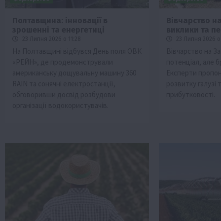
Полтавщина: інновації в
Вівчарство на
зрошенні та енергетиці
виклики та п
23 Липня 2026 о 11:28
23 Липня 2026 о
На Полтавщині відбувся День поля ОВК
Вівчарство на За
«РЕЙН», де продемонстрували
потенціал, але б
американську дощувальну машину 360
Експерти пропо
RAIN та сонячні електростанції,
розвитку галузі 
обговоривши досвід розбудови
прибутковості.
організації водокористувачів.