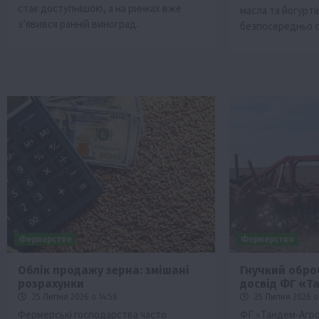
стає доступнішою, а на ринках вже
масла та йогурт
з’явився ранній виноград.
безпосередньо 
Фермерство
Фермерство
Облік продажу зерна: змішані
Гнучкий оброб
розрахунки
досвід ФГ «Т
25 Липня 2026 о 14:58
25 Липня 2026 о 
Фермерські господарства часто
ФГ «Тандем-Агро