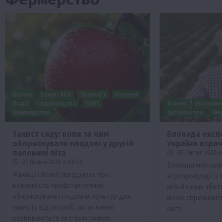
Бізнес
Галузі АПК
Здоров’я
Новини
Події
Садівництво
ТОП1
Бізнес
Економі
Фермерство
Суспільство
Фе
Захист саду: коли та чим
Блокада експ
обприскувати плодові у другій
України втра
ини
Події
Наука
Новини
Події
Регіони
ТОП1
Тур
половині літа
26 Липня 2026 о
Фермерство
Франківщина
27 Липня 2026 о 08:58
Блокада морськи
Фахівці Ukravit нагадують про
агропродукції з
 млн грн від
У Карпатах виявили рідкісний гриб С
важливість профілактичних
мільйонних збит
вухо
обприскувань плодових культур для
може спричинити
7 Серпня 2026 о 17:28
захисту від хвороб, які активно
світі.
розвиваються за сприятливих