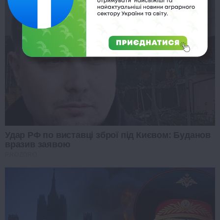
Удар РФ по виставці зброї під Києвом: Буданов
вразив заявою
PROZORO