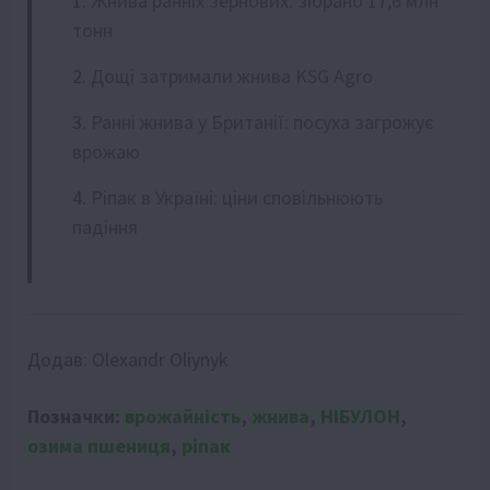
Жнива ранніх зернових: зібрано 17,6 млн
тонн
Дощі затримали жнива KSG Agro
Ранні жнива у Британії: посуха загрожує
врожаю
Ріпак в Україні: ціни сповільнюють
падіння
Додав:
Olexandr Oliynyk
Позначки:
врожайність
,
жнива
,
НІБУЛОН
,
озима пшениця
,
ріпак