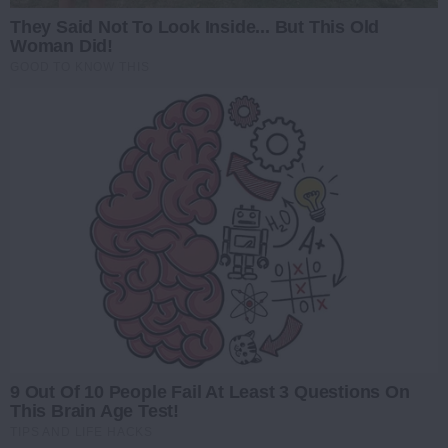
They Said Not To Look Inside... But This Old
Woman Did!
GOOD TO KNOW THIS
9 Out Of 10 People Fail At Least 3 Questions On
This Brain Age Test!
TIPS AND LIFE HACKS