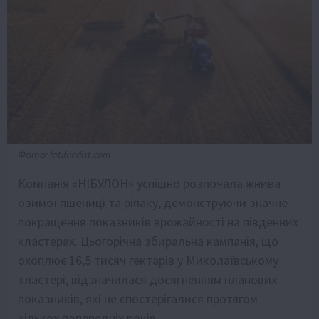
Фото: latifundist.com
Компанія «НІБУЛОН» успішно розпочала жнива
озимої пшениці та ріпаку, демонструючи значне
покращення показників врожайності на південних
кластерах. Цьогорічна збиральна кампанія, що
охоплює 16,5 тисяч гектарів у Миколаївському
кластері, відзначилася досягненням планових
показників, які не спостерігалися протягом
кількох попередніх років.