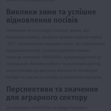
Виклики зими та успішне
відновлення посівів
Незважаючи на складні погодні умови, що
панували взимку, зокрема тривалі морози нижче
-20°C та утворення льодової кірки, які спричинили
зрідження посівів та пошкодження озимих
культур, команда «НІБУЛОН» зуміла подолати ці
перешкоди. Весняні роботи та належний догляд
за рослинами дозволили відновити потенціал
посівів та закласти основу для високого врожаю.
Перспективи та значення
для аграрного сектору
Досягнення «НІБУЛОН» на півдні України є