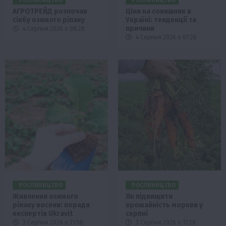
РОСЛИНИЦТВО
РОСЛИНИЦТВО
АГРОТРЕЙД розпочав
Ціни на соняшник в
сівбу озимого ріпаку
Україні: тенденції та
причини
4 Серпня 2026 о 08:28
4 Серпня 2026 о 07:28
РОСЛИНИЦТВО
РОСЛИНИЦТВО
Живлення озимого
Як підвищити
ріпаку восени: поради
врожайність моркви у
експертів Ukravit
серпні
3 Серпня 2026 о 21:58
3 Серпня 2026 о 17:28