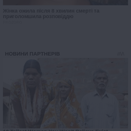
Жінка ожила після 8 хвилин смерті та
приголомшила розповіддю
PROZORO