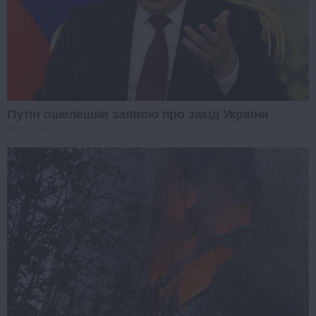
Путін ошелешив заявою про захід України
PROZORO