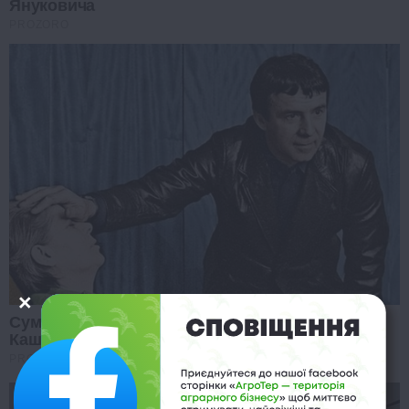
Януковича
PROZORO
Сумний фінал життя гіпнотизера
Кашпіровського
PROZORO