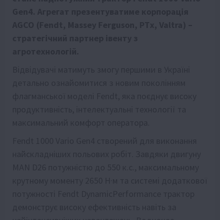
Gen4. Агрегат презентуватиме корпорація
AGCO (Fendt, Massey Ferguson, PTx, Valtra) –
стратегічний партнер івенту з
агротехнологій.
Відвідувачі матимуть змогу першими в Україні
детально ознайомитися з новим поколінням
флагманської моделі Fendt, яка поєднує високу
продуктивність, інтелектуальні технології та
максимальний комфорт оператора.
Fendt 1000 Vario Gen4 створений для виконання
найскладніших польових робіт. Завдяки двигуну
MAN D26 потужністю до 550 к.с., максимальному
крутному моменту 2650 Н·м та системі додаткової
потужності Fendt DynamicPerformance трактор
демонструє високу ефективність навіть за