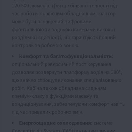
120 500 люменів. Для ще більшої точності під
час роботи з навісним обладнанням трактор
може бути оснащений цифровими
фронтальною та задньою камерами високої
роздільної здатності, що гарантують повний
контроль за робочою зоною.
Комфорт та багатофункціональність:
опціональний реверсивний пост керування
дозволяє розвернути платформу водія на 180°,
що значно спрощує виконання спеціалізованих
робіт. Кабіна також обладнана сидінням
преміум-класу з функціями масажу та
кондиціонування, забезпечуючи комфорт навіть
під час тривалих робочих змін.
Енергоощадне охолодження:
система
Concentric Air System (CAS) із концентричним