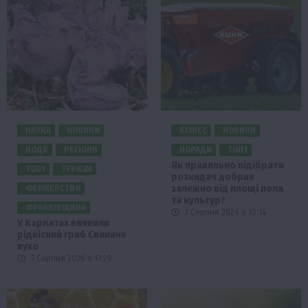
НАУКА
НОВИНИ
БІЗНЕС
НОВИНИ
ПОДІЇ
РЕГІОНИ
ПОРАДИ
ТОП1
Як правильно підібрати
ТОП1
ТУРИЗМ
розкидач добрив
залежно від площі поля
ФЕРМЕРСТВО
та культур?
ФРАНКІВЩИНА
7 Серпня 2026 о 10:14
У Карпатах виявили
рідкісний гриб Свиняче
вухо
7 Серпня 2026 о 17:28