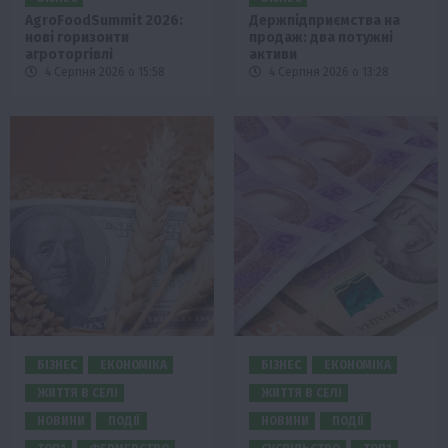
AgroFoodSummit 2026:
Держпідприємства на
нові горизонти
продаж: два потужні
агроторгівлі
активи
4 Серпня 2026 о 15:58
4 Серпня 2026 о 13:28
БІЗНЕС
ЕКОНОМІКА
БІЗНЕС
ЕКОНОМІКА
ЖИТТЯ В СЕЛІ
ЖИТТЯ В СЕЛІ
НОВИНИ
ПОДІЇ
НОВИНИ
ПОДІЇ