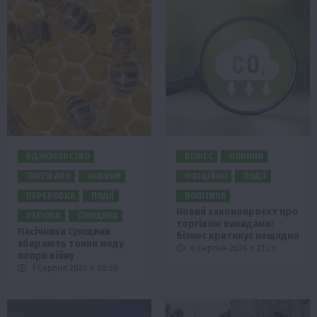
БДЖОЛЯРСТВО
БІЗНЕС
НОВИНИ
ГАЛУЗІ АПК
НОВИНИ
ОФІЦІЙНО
ПОДІЇ
ПЕРЕРОБКА
ПОДІЇ
ПОЛІТИКА
Новий законопроєкт про
РЕГІОНИ
СУМЩИНА
торгівлю викидами:
Пасічники Сумщини
бізнес критикує нещадно
збирають тонни меду
6 Серпня 2026 о 21:28
попри війну
7 Серпня 2026 о 08:58