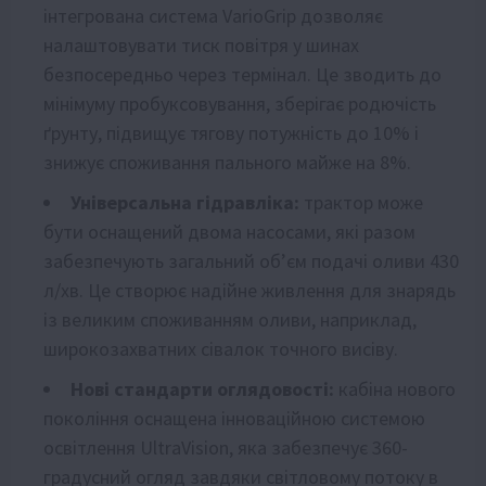
інтегрована система VarioGrip дозволяє
налаштовувати тиск повітря у шинах
безпосередньо через термінал. Це зводить до
мінімуму пробуксовування, зберігає родючість
ґрунту, підвищує тягову потужність до 10% і
знижує споживання пального майже на 8%.
Універсальна гідравліка:
трактор може
бути оснащений двома насосами, які разом
забезпечують загальний об’єм подачі оливи 430
л/хв. Це створює надійне живлення для знарядь
із великим споживанням оливи, наприклад,
широкозахватних сівалок точного висіву.
Нові стандарти оглядовості:
кабіна нового
покоління оснащена інноваційною системою
освітлення UltraVision, яка забезпечує 360-
градусний огляд завдяки світловому потоку в