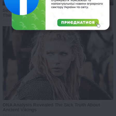
See The Incredible Physical Transformations Of
These Stars
BRAINBERRIES
DNA Analysis Revealed The Sick Truth About
Ancient Vikings
BRAINBERRIES