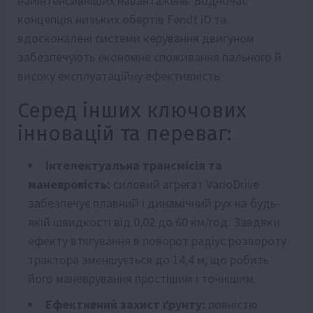
найінтенсивніших навантажень. Водночас
концепція низьких обертів Fendt iD та
вдосконалені системи керування двигуном
забезпечують економне споживання пального й
високу експлуатаційну ефективність.
Серед інших ключових
інновацій та переваг:
Інтелектуальна трансмісія та
маневровість:
силовий агрегат VarioDrive
забезпечує плавний і динамічний рух на будь-
якій швидкості від 0,02 до 60 км/год. Завдяки
ефекту втягування в поворот радіус розвороту
трактора зменшується до 14,4 м, що робить
його маневрування простішим і точнішим.
Ефективний захист ґрунту:
повністю