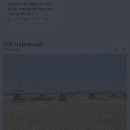
Автохтонний виноград:
майбутнє українського
виноробства
3 Серпня 2026 о 16:28
ТОП публікації
Бізнес
Економіка
Життя в селі
Новини
Події
ТОП1