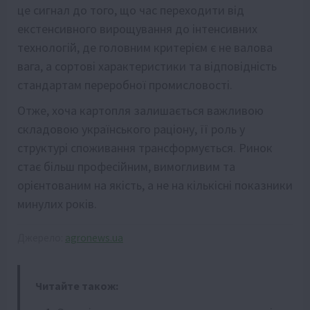
це сигнал до того, що час переходити від
екстенсивного вирощування до інтенсивних
технологій, де головним критерієм є не валова
вага, а сортові характеристики та відповідність
стандартам переробної промисловості.
Отже, хоча картопля залишається важливою
складовою українського раціону, її роль у
структурі споживання трансформується. Ринок
стає більш професійним, вимогливим та
орієнтованим на якість, а не на кількісні показники
минулих років.
Джерело:
agronews.ua
Читайте також: