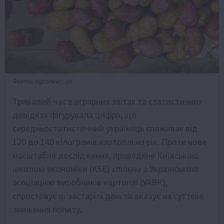
Фото: agronews.ua
Тривалий час в аграрних звітах та статистичних
довідках фігурувала цифра, що
середньостатистичний українець споживає від
120 до 140 кілограмів картоплі на рік. Проте нове
масштабне дослідження, проведене Київською
школою економіки (KSE) спільно з Українською
асоціацією виробників картоплі (УАВК),
спростовує ці застарілі дані та вказує на суттєве
зниження попиту.