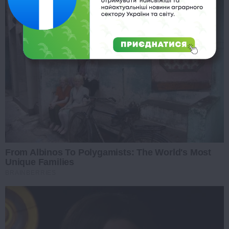
From Albinos To Polygamists: The World's Most
Unique Families
BRAINBERRIES