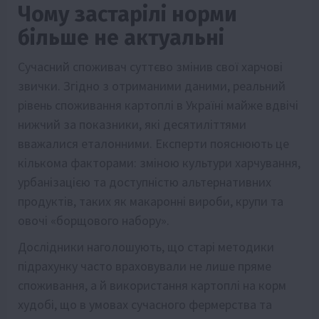
Чому застарілі норми
більше не актуальні
Сучасний споживач суттєво змінив свої харчові
звички. Згідно з отриманими даними, реальний
рівень споживання картоплі в Україні майже вдвічі
нижчий за показники, які десятиліттями
вважалися еталонними. Експерти пояснюють це
кількома факторами: зміною культури харчування,
урбанізацією та доступністю альтернативних
продуктів, таких як макаронні вироби, крупи та
овочі «борщового набору».
Дослідники наголошують, що старі методики
підрахунку часто враховували не лише пряме
споживання, а й використання картоплі на корм
худобі, що в умовах сучасного фермерства та