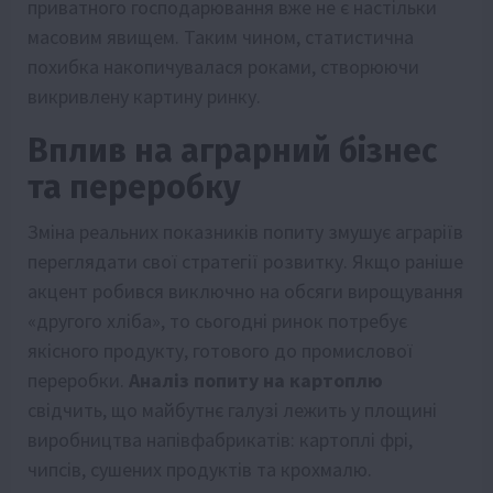
приватного господарювання вже не є настільки
масовим явищем. Таким чином, статистична
похибка накопичувалася роками, створюючи
викривлену картину ринку.
Вплив на аграрний бізнес
та переробку
Зміна реальних показників попиту змушує аграріїв
переглядати свої стратегії розвитку. Якщо раніше
акцент робився виключно на обсяги вирощування
«другого хліба», то сьогодні ринок потребує
якісного продукту, готового до промислової
переробки.
Аналіз попиту на картоплю
свідчить, що майбутнє галузі лежить у площині
виробництва напівфабрикатів: картоплі фрі,
чипсів, сушених продуктів та крохмалю.