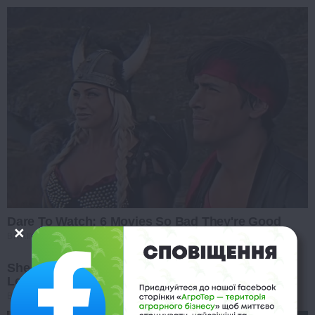
Dare To Watch: 6 Movies So Bad They're Good
BRAINBERRIES
She Took Her Love For Horses To A Whole New
Level
BRAINBERRIES