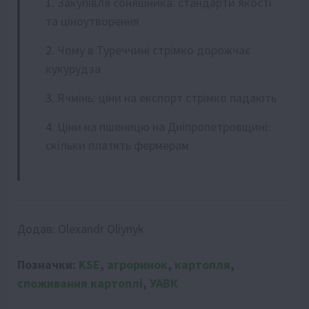
Закупівля соняшника: стандарти якості
та ціноутворення
Чому в Туреччині стрімко дорожчає
кукурудза
Ячмінь: ціни на експорт стрімко падають
Ціни на пшеницю на Дніпропетровщині:
скільки платять фермерам
Додав:
Olexandr Oliynyk
Позначки:
KSE
,
агроринок
,
картопля
,
споживання картоплі
,
УАВК