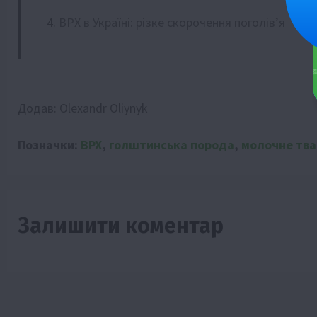
ВРХ в Україні: різке скорочення поголів’я
Додав:
Olexandr Oliynyk
Позначки:
ВРХ
,
голштинська порода
,
молочне тв
Залишити коментар