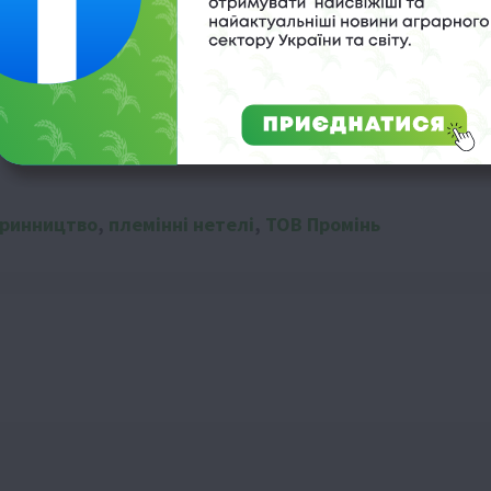
аринництво
,
племінні нетелі
,
ТОВ Промінь