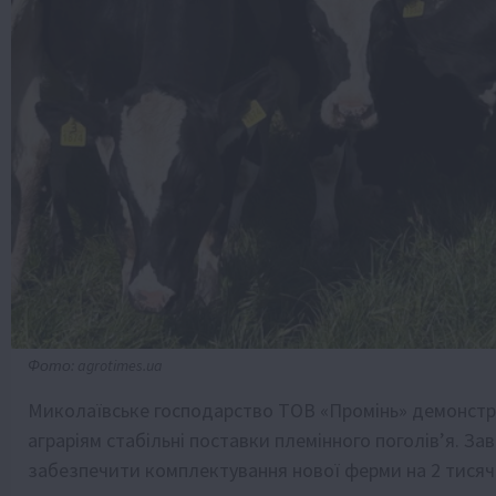
Фото: agrotimes.ua
Миколаївське господарство ТОВ «Промінь» демонстр
аграріям стабільні поставки племінного поголів’я. З
забезпечити комплектування нової ферми на 2 тисячі