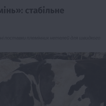
мінь»: стабільне
ні поставки племінних нетелей для швидкого
ії
Бізнес
Новини
Офіційно
Події
Суспільство
во
ТОП1
Фермерство
жаю за
Оренда садової ділянки: як усе оформити
легально та без проблем
5 Серпня 2026 о 20:14