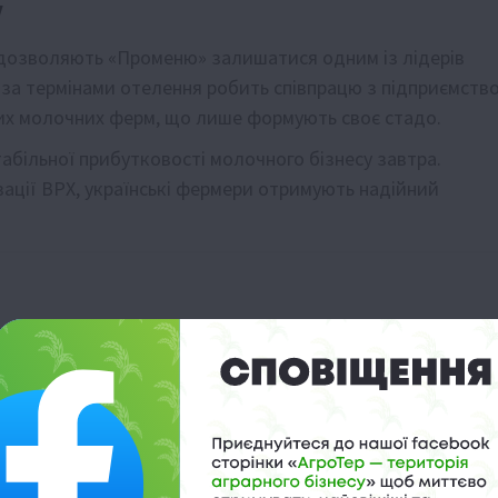
у
Х дозволяють «Променю» залишатися одним із лідерів
я за термінами отелення робить співпрацю з підприємств
вих молочних ферм, що лише формують своє стадо.
стабільної прибутковості молочного бізнесу завтра.
ації ВРХ, українські фермери отримують надійний
к молочних ферм
ий виторг
дані АВМ