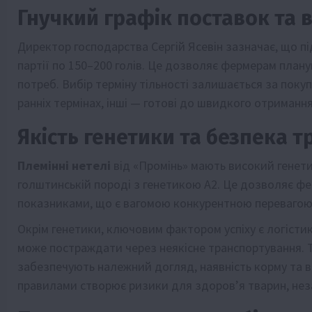
Гнучкий графік поставок та в
Директор господарства Сергій Ясевін зазначає, що 
партії по 150–200 голів. Це дозволяє фермерам план
потреб. Вибір терміну тільності залишається за поку
ранніх термінах, інші — готові до швидкого отриманн
Якість генетики та безпека 
Племінні нетелі
від «Промінь» мають високий генети
голштинській породі з генетикою А2. Це дозволяє 
показниками, що є вагомою конкурентною перевагою 
Окрім генетики, ключовим фактором успіху є логістик
може постраждати через неякісне транспортування. Т
забезпечують належний догляд, наявність корму та в
правилами створює ризики для здоров’я тварин, незал