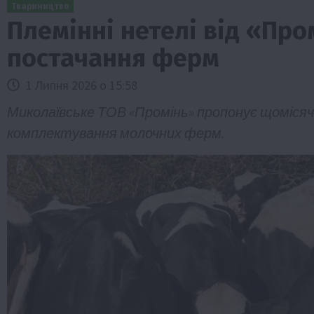
Твариництво
Племінні нетелі від «Про
постачання ферм
1 Липня 2026 о 15:58
Миколаївське ТОВ «Промінь» пропонує щомісяч
комплектування молочних ферм.
Бізнес
Галузі АПК
Економіка
Новини
Под
Рослиництво
Суспільство
ТОП1
Фермерст
Кредити для аграріїв під заставу вро
новою програмою від Уряду
1 Серпня 2026 о 11:58