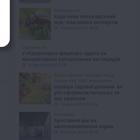
Рослиництво
Куди зник колорадський
жук: пояснення експертів
5 Серпня 2026 о 20:58
Садівництво
У Нідерландах фермера судять за
використання заборонених пестицидів
5 Серпня 2026 о 20:28
Бізнес
Новини
Офіційно
Події
Суспільство
ТОП1
Фермерство
Оренда садової ділянки: як
усе оформити легально та
без проблем
5 Серпня 2026 о 20:14
Економіка
Зростання цін на
автоперевезення зерна
5 Серпня 2026 о 19:58