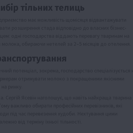
ибір тільних телиць
підприємство має можливість щомісяця відвантажувати
увати розширення стада відповідно до власних бізнес-
пцем: одні господарства віддають перевагу тваринам на
я молока, обираючи нетелей за 2–5 місяців до отелення.
транспортування
чний потенціал, зокрема, господарство спеціалізується 
фермерам отримувати молоко з покращеними якісними
на ринку.
а. Сергій Ясевін наголошує, що навіть найкраща тварина
ому важливо обирати професійних перевізників, які
оди під час перевезення худоби. Нехтування цими
ежно від терміну їхньої тільності.