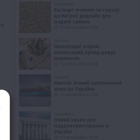
Економіка
Експорт ячменю та гороху
до Китаю: дедлайн для
подачі заявок
ом
5 Серпня 2026 о 22:58
Смачно!
Шоколадні огірки:
ніжинський бренд дивує
новинкою
5 Серпня 2026 о 22:28
Новини
Maersk: Новий залізничний
шлях до України
5 Серпня 2026 о 21:58
Економіка
Новий закон для
надрокористування в
Україні
5 Серпня 2026 о 21:28