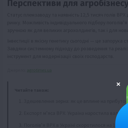
Перспективи для агробізнес
Статус племзаводу та наявність 12,5 тисяч голів ВР
ринку. Можливість індивідуального підбору поголів’
зручною як для великих агрохолдингів, так і для но
Інвестиції в якісну генетику сьогодні — це запорука 
Завдяки системному підходу до розведення та реаліз
інструмент для модернізації своїх господарств.
Джерело:
agrotimes.ua
Читайте також:
Здешевлення зерна: як це вплине на прибуто
Експорт м’яса ВРХ: Україна наростила валютн
Поголів’я ВРХ в Україні скоротилося на 19%: 