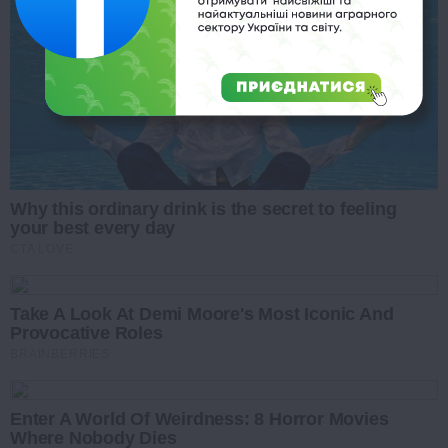
Why this ordinary drink is the secret to feeling
your best every day
CTA LOVE
Take A Look At Demi Moore's Most Iconic And
Provocative Roles
BRAINBERRIES
Enter A World Of Weirdness: 8 Horror Movies
Where Nobody Dies