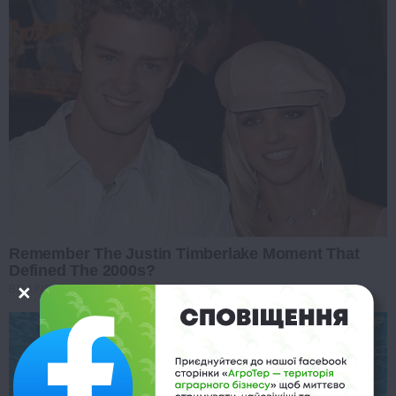
Remember The Justin Timberlake Moment That
Defined The 2000s?
BRAINBERRIES