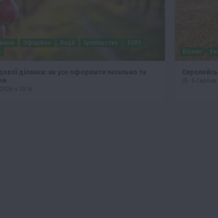
Бізнес
Економіка
Суспільство
ТОП1
Фермерство
Європейська спека вже впливає на ціну зерна
5 Серпня 2026 о 09:28