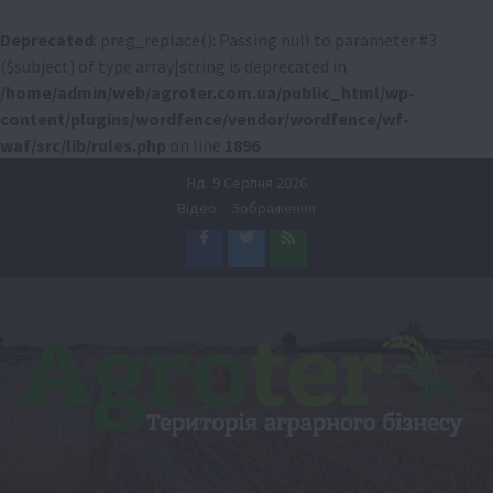
Deprecated
: preg_replace(): Passing null to parameter #3
($subject) of type array|string is deprecated in
/home/admin/web/agroter.com.ua/public_html/wp-
content/plugins/wordfence/vendor/wordfence/wf-
waf/src/lib/rules.php
on line
1896
Перейти
Нд. 9 Серпня 2026
до
Відео
Зображення
вмісту
Facebook
Twitter
Feed