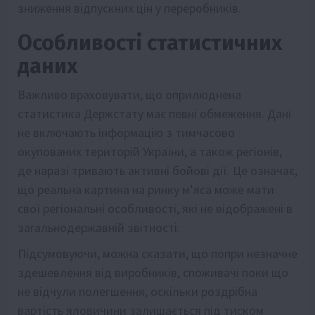
зниження відпускних цін у переробників.
Особливості статистичних
даних
Важливо враховувати, що оприлюднена
статистика Держстату має певні обмеження. Дані
не включають інформацію з тимчасово
окупованих територій України, а також регіонів,
де наразі тривають активні бойові дії. Це означає,
що реальна картина на ринку м’яса може мати
свої регіональні особливості, які не відображені в
загальнодержавній звітності.
Підсумовуючи, можна сказати, що попри незначне
здешевлення від виробників, споживачі поки що
не відчули полегшення, оскільки роздрібна
вартість яловичини залишається під тиском