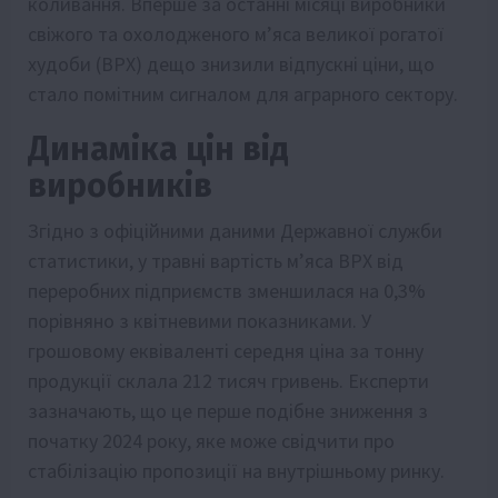
коливання. Вперше за останні місяці виробники
свіжого та охолодженого м’яса великої рогатої
худоби (ВРХ) дещо знизили відпускні ціни, що
стало помітним сигналом для аграрного сектору.
Динаміка цін від
виробників
Згідно з офіційними даними Державної служби
статистики, у травні вартість м’яса ВРХ від
переробних підприємств зменшилася на 0,3%
порівняно з квітневими показниками. У
грошовому еквіваленті середня ціна за тонну
продукції склала 212 тисяч гривень. Експерти
зазначають, що це перше подібне зниження з
початку 2024 року, яке може свідчити про
стабілізацію пропозиції на внутрішньому ринку.