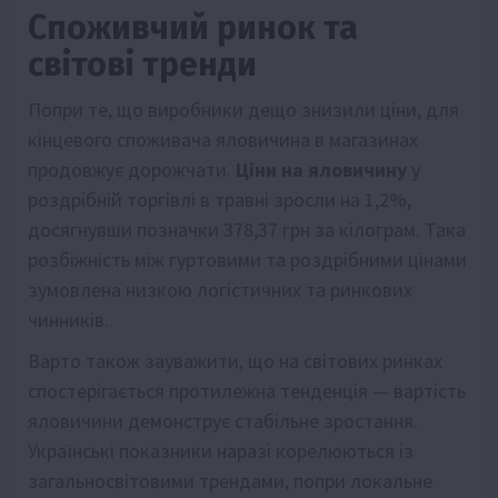
Споживчий ринок та
світові тренди
Попри те, що виробники дещо знизили ціни, для
кінцевого споживача яловичина в магазинах
продовжує дорожчати.
Ціни на яловичину
у
роздрібній торгівлі в травні зросли на 1,2%,
досягнувши позначки 378,37 грн за кілограм. Така
розбіжність між гуртовими та роздрібними цінами
зумовлена низкою логістичних та ринкових
чинників.
Варто також зауважити, що на світових ринках
спостерігається протилежна тенденція — вартість
яловичини демонструє стабільне зростання.
Українські показники наразі корелюються із
загальносвітовими трендами, попри локальне