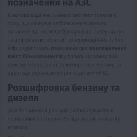
позначення на АЗС
Ключова відмінність нової системи полягає в
тому, що маркування більше не вказує на
октанове число, як це було раніше. Тепер літери
та цифри на пістолетах та інформаційних табло
інформуватимуть споживачів про
максимальний
вміст біокомпонентів
у паливі. Це важливий
крок до екологізації транспортного сектору та
адаптації українського ринку до вимог ЄС.
Розшифровка бензину та
дизеля
Для бензинових двигунів запроваджуються
позначення з літерою «E», що вказує на частку
етанолу: