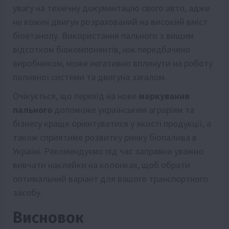
увагу на технічну документацію свого авто, адже
не кожен двигун розрахований на високий вміст
біоетанолу. Використання пального з вищим
відсотком біокомпонентів, ніж передбачено
виробником, може негативно вплинути на роботу
паливної системи та двигуна загалом.
Очікується, що перехід на нове
маркування
пального
допоможе українським аграріям та
бізнесу краще орієнтуватися у якості продукції, а
також сприятиме розвитку ринку біопалива в
Україні. Рекомендуємо під час заправки уважно
вивчати наклейки на колонках, щоб обрати
оптимальний варіант для вашого транспортного
засобу.
Висновок