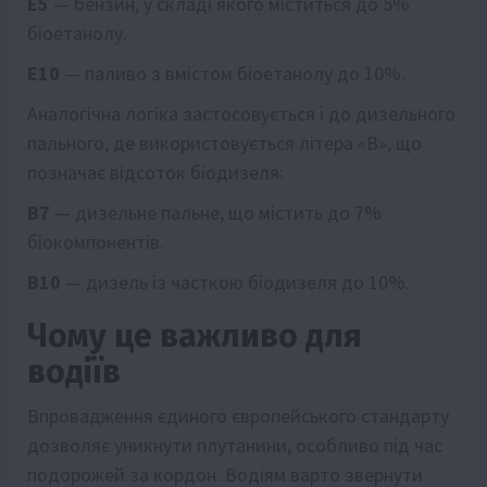
E5
— бензин, у складі якого міститься до 5%
біоетанолу.
E10
— паливо з вмістом біоетанолу до 10%.
Аналогічна логіка застосовується і до дизельного
пального, де використовується літера «B», що
позначає відсоток біодизеля:
B7
— дизельне пальне, що містить до 7%
біокомпонентів.
B10
— дизель із часткою біодизеля до 10%.
Чому це важливо для
водіїв
Впровадження єдиного європейського стандарту
дозволяє уникнути плутанини, особливо під час
подорожей за кордон. Водіям варто звернути