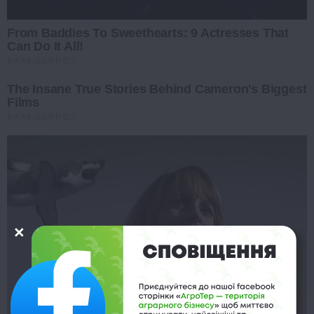
From Baddies To Sweethearts: 9 Actresses That
Can Do It All!
BRAINBERRIES
The Insane True Stories Behind Cameron's Biggest
Films
BRAINBERRIES