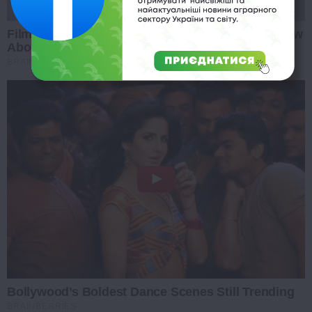
Films To Make You Question Everything You Know
About Cinema
BRAINBERRIES
Bollywood’s Boldest Dance Scenes Still Trending
BRAINBERRIES