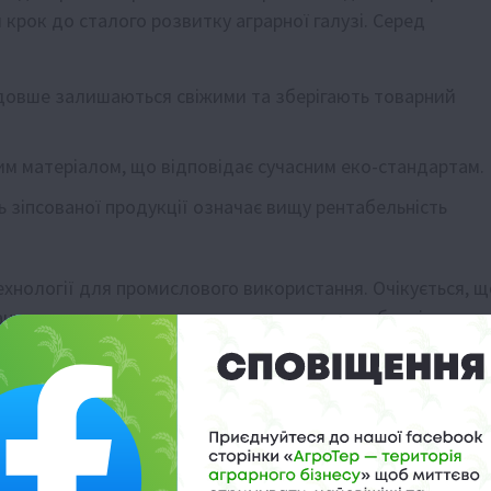
крок до сталого розвитку аграрної галузі. Серед
овше залишаються свіжими та зберігають товарний
им матеріалом, що відповідає сучасним еко-стандартам.
 зіпсованої продукції означає вищу рентабельність
нології для промислового використання. Очікується, щ
ане доступним для широкого кола агровиробників вже
і відходи на світовому рівні.