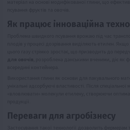
матеріал на основі модифікованої глини, що ефекти
псування фруктів та овочів.
Як працює інноваційна техно
Проблема швидкого псування врожаю під час транспо
плодів у процесі дозрівання виділяють етилен. Якщо 
цього газу стрімко зростає, що призводить до передч
для овочів
, розроблена данськими вченими, діє як 
всередині контейнера.
Використання глини як основи для пакувального мат
унікальні адсорбуючі властивості. Після спеціальної
«вловлювати» молекули етилену, створюючи оптимал
продукції.
Переваги для агробізнесу
Застосування такої технології дозволить фермерам 