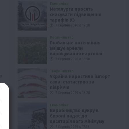
Економіка
Металурги просять
скасувати підвищення
тарифів УЗ
7 Серпня 2026 о 19:28
Рослиництво
Глобальне потепління
зміщує ареали
вирощування картоплі
7 Серпня 2026 о 18:58
Твариництво
о
Україна наростила імпорт
сала: статистика за
півріччя
7 Серпня 2026 о 18:28
Економіка
Виробництво цукру в
Європі падає до
десятирічного мінімуму
7 Серпня 2026 о 17:58