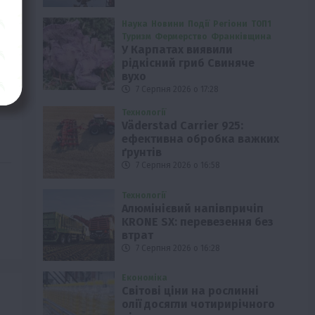
Наука
Новини
Події
Регіони
ТОП1
Туризм
Фермерство
Франківщина
У Карпатах виявили
рідкісний гриб Свиняче
вухо
7 Серпня 2026 о 17:28
Технології
Väderstad Carrier 925:
ефективна обробка важких
ґрунтів
7 Серпня 2026 о 16:58
Технології
Алюмінієвий напівпричіп
KRONE SX: перевезення без
втрат
7 Серпня 2026 о 16:28
Економіка
Світові ціни на рослинні
олії досягли чотирирічного