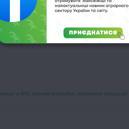
рожаю
жувати густоту
ання картоплі
ких ґрунтів
новації в АПК
,
наукові розробки
,
пакування продукції