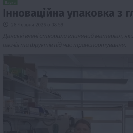
Наука
Інноваційна упаковка з г
26 Червня 2026 о 08:59
Данські вчені створили глиняний матеріал, як
овочів та фруктів під час транспортування.
Бізнес
Економіка
Життя в селі
Новини
ТОП1
Фермерство
Аграрії отримають кредити до 10 млн 
Sense Bank
4 Серпня 2026 о 12:08