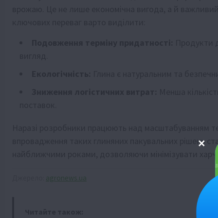
врожаю. Це не лише економічна вигода, а й важливий 
ключових переваг варто виділити:
Подовження терміну придатності:
Продукти д
вигляд.
Екологічність:
Глина є натуральним та безпечн
Зниження логістичних витрат:
Менша кількість
поставок.
Наразі розробники працюють над масштабуванням тех
впровадження таких глиняних пакувальних рішень ст
найближчими роками, дозволяючи мінімізувати харчов
Джерело:
agronews.ua
Читайте також: