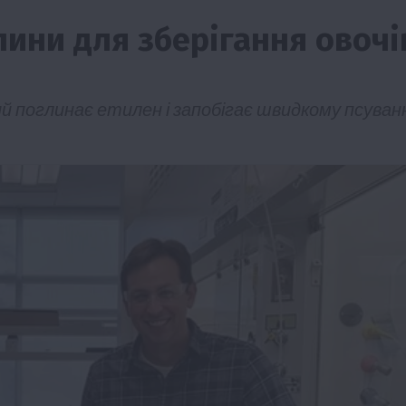
лини для зберігання овочі
ий поглинає етилен і запобігає швидкому псува
Події
Наука
Новини
Події
Регіони
ТОП1
Туризм
Фермерство
Франківщина
грн від
У Карпатах виявили рідкісний гриб Свиня
вухо
7 Серпня 2026 о 17:28