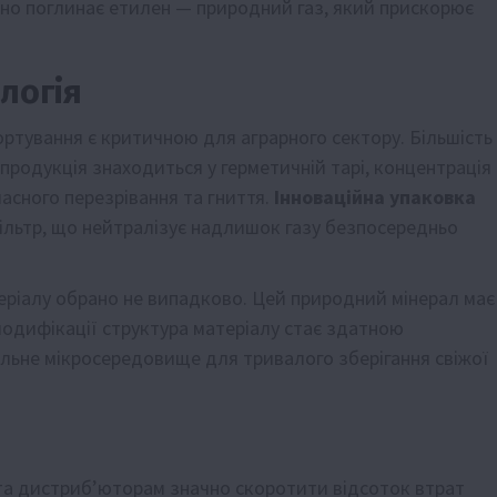
вно поглинає етилен — природний газ, який прискорює
логія
ртування є критичною для аграрного сектору. Більшість
продукція знаходиться у герметичній тарі, концентрація
асного перезрівання та гниття.
Інноваційна упаковка
фільтр, що нейтралізує надлишок газу безпосередньо
еріалу обрано не випадково. Цей природний мінерал має
 модифікації структура матеріалу стає здатною
ьне мікросередовище для тривалого зберігання свіжої
та дистриб’юторам значно скоротити відсоток втрат