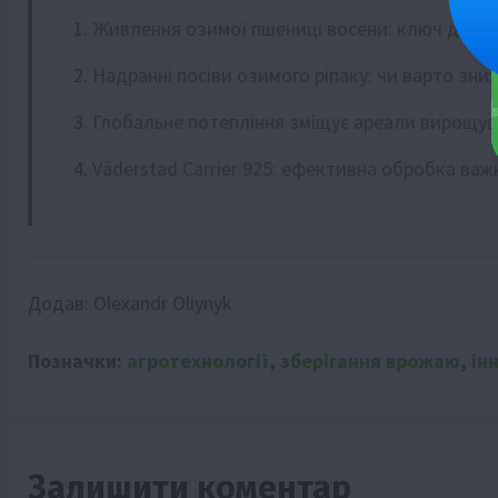
Живлення озимої пшениці восени: ключ до в
Надранні посіви озимого ріпаку: чи варто зни
Глобальне потепління зміщує ареали вирощув
Väderstad Carrier 925: ефективна обробка важ
Додав:
Olexandr Oliynyk
Позначки:
агротехнології
,
зберігання врожаю
,
ін
Залишити коментар