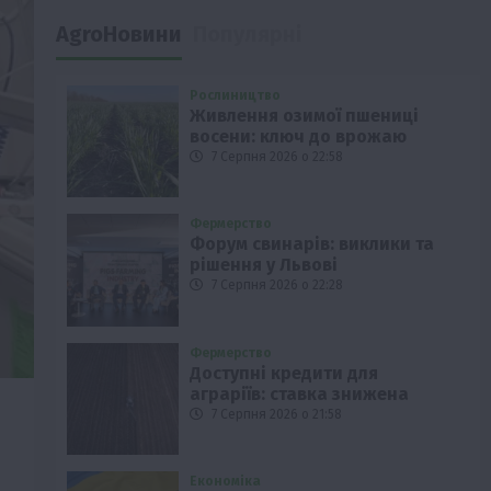
AgroНовини
Популярні
Рослиництво
Живлення озимої пшениці
восени: ключ до врожаю
7 Серпня 2026 о 22:58
Фермерство
Форум свинарів: виклики та
рішення у Львові
7 Серпня 2026 о 22:28
Фермерство
Доступні кредити для
аграріїв: ставка знижена
7 Серпня 2026 о 21:58
Економіка