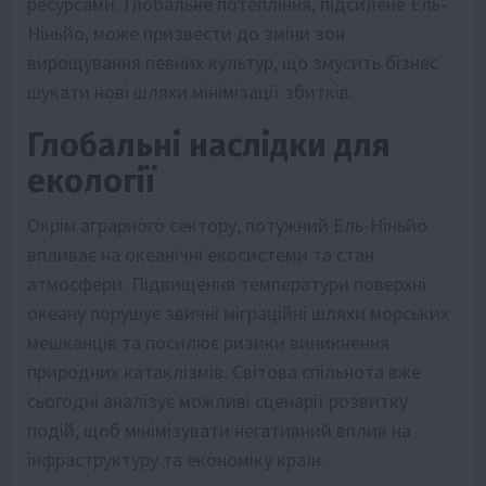
ресурсами. Глобальне потепління, підсилене Ель-
Ніньйо, може призвести до зміни зон
вирощування певних культур, що змусить бізнес
шукати нові шляхи мінімізації збитків.
Глобальні наслідки для
екології
Окрім аграрного сектору, потужний Ель-Ніньйо
впливає на океанічні екосистеми та стан
атмосфери. Підвищення температури поверхні
океану порушує звичні міграційні шляхи морських
мешканців та посилює ризики виникнення
природних катаклізмів. Світова спільнота вже
сьогодні аналізує можливі сценарії розвитку
подій, щоб мінімізувати негативний вплив на
інфраструктуру та економіку країн.