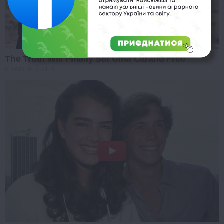
The Truth Will Finally Set Gina Carano Free
BRAINBERRIES