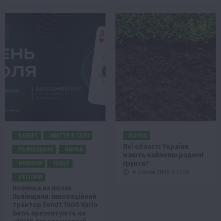
БІЗНЕС
ЖИТТЯ В СЕЛІ
НАУКА
Які області України
ЛЬВІВЩИНА
НАУКА
мають найменш родючі
ґрунти?
НОВИНИ
ПОДІЇ
6 Липня 2026 о 13:28
РЕГІОНИ
Новинка на полях
Львівщини: інноваційний
трактор Fendt 1000 Vario
Gen4 презентують на