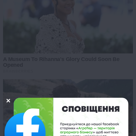
A Museum To Rihanna's Glory Could Soon Be
Opened
BRAINBERRIES