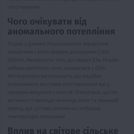
спостережень.
Чого очікувати від
аномального потепління
Згідно з даними Національного управління
океанічних і атмосферних досліджень США
(NOAA), ймовірність того, що явище Ель-Ніньйо
набере критичної сили, оцінюється у 63%.
Метеорологи наголошують, що подібна
інтенсивність востаннє спостерігалася ще у
середині минулого століття. Очікується, що пік
активності припаде на кінець осені та зимовий
період, що суттєво вплине на глобальні
температурні показники.
Вплив на світове сільське