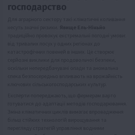
господарство
Для аграрного сектору такі кліматичні коливання
несуть значні ризики.
Явище Ель-Ніньйо
традиційно провокує екстремальні погодні умови:
від тривалих посух у одних регіонах до
катастрофічних повеней в інших. Це створює
серйозні виклики для продовольчої безпеки,
оскільки непередбачувані опади та аномальна
спека безпосередньо впливають на врожайність
ключових сільськогосподарських культур.
Експерти попереджають, що фермерам варто
готуватися до адаптації методів господарювання.
Зміна кліматичних циклів вимагає впровадження
більш стійких технологій вирощування та
перегляду стратегій управління водними