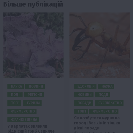
Більше публікацій
НАУКА
НОВИНИ
ЗДОРОВ’Я
НАУКА
ПОДІЇ
РЕГІОНИ
НОВИНИ
ПОДІЇ
ТОП1
ТУРИЗМ
ПОРАДИ
СУСПІЛЬСТВО
ФЕРМЕРСТВО
ТОП1
ФЕРМЕРСТВО
Як позбутися мурах на
ФРАНКІВЩИНА
городі без хімії: тільки
У Карпатах виявили
дієві поради
рідкісний гриб Свиняче