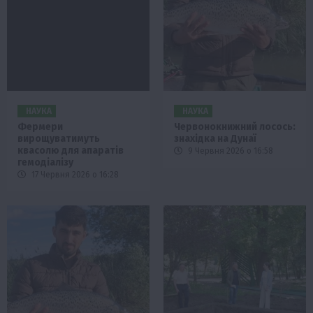
НАУКА
НАУКА
Фермери
Червонокнижний лосось:
вирощуватимуть
знахідка на Дунаї
квасолю для апаратів
9 Червня 2026 о 16:58
гемодіалізу
17 Червня 2026 о 16:28