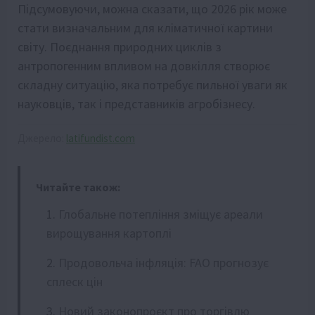
Підсумовуючи, можна сказати, що 2026 рік може
стати визначальним для кліматичної картини
світу. Поєднання природних циклів з
антропогенним впливом на довкілля створює
складну ситуацію, яка потребує пильної уваги як
науковців, так і представників агробізнесу.
Джерело:
latifundist.com
Читайте також:
Глобальне потепління зміщує ареали
вирощування картоплі
Продовольча інфляція: FAO прогнозує
сплеск цін
Новий законопроєкт про торгівлю