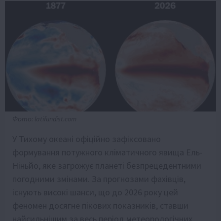
Фото: latifundist.com
У Тихому океані офіційно зафіксовано
формування потужного кліматичного явища Ель-
Ніньйо, яке загрожує планеті безпрецедентними
погодними змінами. За прогнозами фахівців,
існують високі шанси, що до 2026 року цей
феномен досягне пікових показників, ставши
найсильнішим за весь період метеорологічних