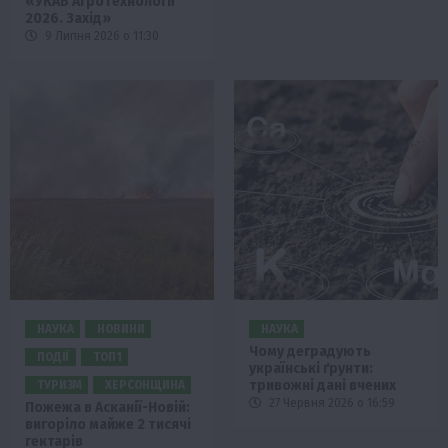
«УКАБ Агротехнології
2026. Захід»
9 Липня 2026 о 11:30
НАУКА
НОВИНИ
НАУКА
Чому деградують
ПОДІЇ
ТОП1
українські ґрунти:
тривожні дані вчених
ТУРИЗМ
ХЕРСОНЩИНА
27 Червня 2026 о 16:59
Пожежа в Асканії-Новій:
вигоріло майже 2 тисячі
гектарів