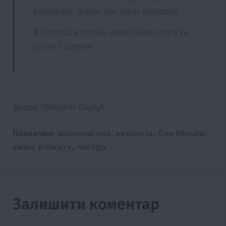
викидами: бізнес критикує нещадно
Погода в Україні: аномальна спека та
грози 7 серпня
Додав:
Olexandr Oliynyk
Позначки:
агропрогноз
,
екологія
,
Ель-Ніньйо
,
зміна клімату
,
погода
Залишити коментар