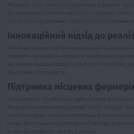
Мешканці села Лисянка на Черкащині отримали зручн
встановленню сучасного автомата з продажу свіжого 
гостей села натуральним продуктом безпосередньо в
Інноваційний підхід до реалі
Новий молокомат, який отримав назву «ЕкоМолоко», 
перевага – можливість придбати охолоджене, свіже м
Це значно спрощує процес купівлі для споживачів, ад
віддалених господарств.
Підтримка місцевих фермері
Сировину для «ЕкоМолока» забезпечує фермерське гос
Його успішно розвиває подружжя Сергія та Надії Тка
виробництву високоякісного молока. Встановлення
ринки збуту та налагодити прямий зв’язок зі спожи
розвиток аграрного сектору в регіоні.