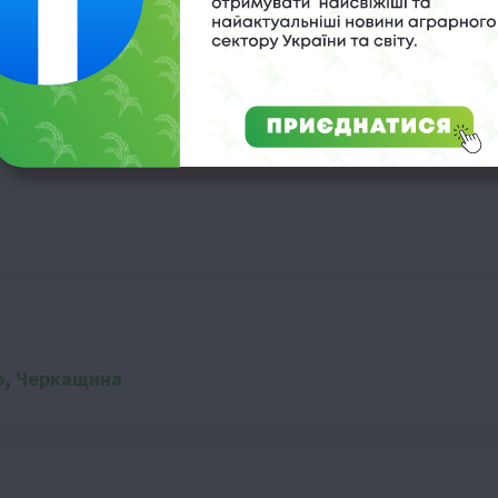
жувати густоту
ання картоплі
о
,
Черкащина