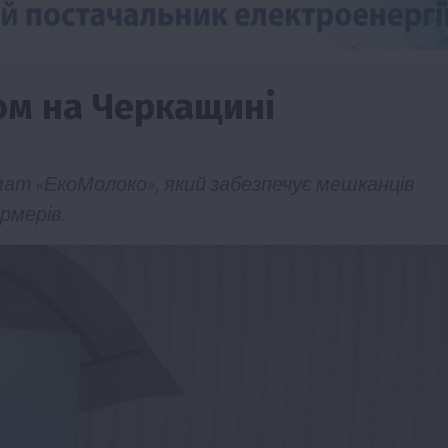
ом на Черкащині
мат «ЕкоМолоко», який забезпечує мешканців
рмерів.
Події
Наука
Новини
Події
Регіони
ТОП1
Туризм
Фермерство
Франківщина
грн від
У Карпатах виявили рідкісний гриб Свиня
вухо
7 Серпня 2026 о 17:28