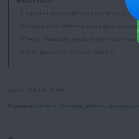
Читайте також:
Надранні посіви озимого ріпаку: чи варто зни
Глобальне потепління зміщує ареали вирощув
Гнучкі резервуари: інновація для агробізнесу
Льон: від поля до готового продукту
Додав:
Olexandr Oliynyk
Позначки:
автомат
,
Лисянка
,
молоко
,
фермерств