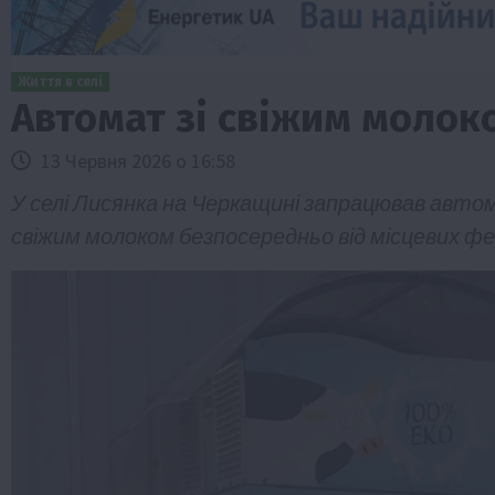
Життя в селі
Автомат зі свіжим молок
13 Червня 2026 о 16:58
У селі Лисянка на Черкащині запрацював авто
свіжим молоком безпосередньо від місцевих фе
Бізнес
Економіка
Життя в селі
Новини
ТОП1
Фермерство
Аграрії отримають кредити до 10 млн 
Sense Bank
4 Серпня 2026 о 12:08