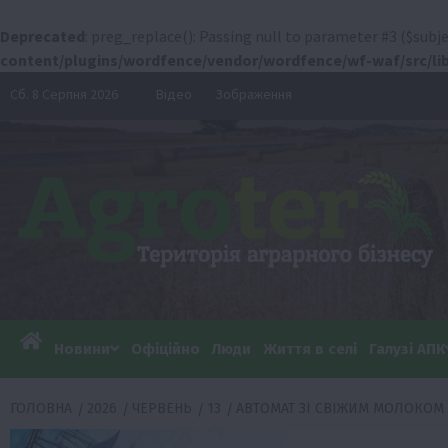
Deprecated
: preg_replace(): Passing null to parameter #3 ($subje
content/plugins/wordfence/vendor/wordfence/wf-waf/src/lib
Перейти
Сб. 8 Серпня 2026
Відео
Зображення
до
вмісту
Новини
Офіційно
Люди
Життя в селі
Галузі АПК
ГОЛОВНА
2026
ЧЕРВЕНЬ
13
АВТОМАТ ЗІ СВІЖИМ МОЛОКОМ