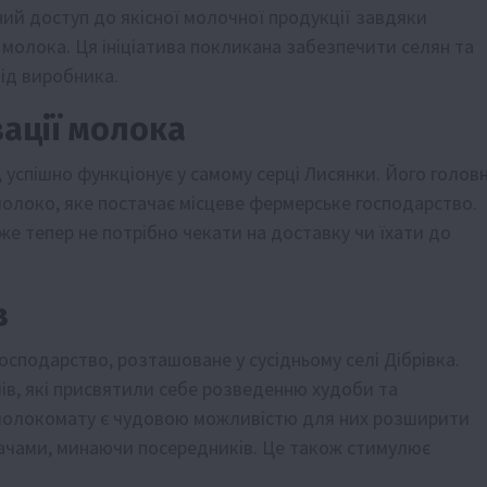
ий доступ до якісної молочної продукції завдяки
молока. Ця ініціатива покликана забезпечити селян та
ід виробника.
зації молока
успішно функціонує у самому серці Лисянки. Його голов
олоко, яке постачає місцеве фермерське господарство.
же тепер не потрібно чекати на доставку чи їхати до
в
подарство, розташоване у сусідньому селі Дібрівка.
чів, які присвятили себе розведенню худоби та
 молокомату є чудовою можливістю для них розширити
вачами, минаючи посередників. Це також стимулює