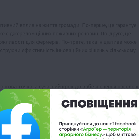
ивний вплив на життя громади. По-перше, це гарантує
ке є джерелом цінних поживних речовин. По-друге, це
можливості для фермерів. По-третє, така ініціатива може
струючи ефективність інноваційних рішень у сільському
торгова точка, а сучасний крок до забезпечення населен
. Такий підхід демонструє, як інновації можуть поліпши
ивабливим.