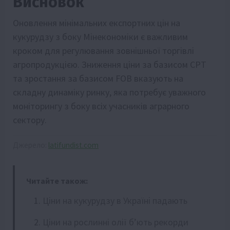
Висновок
Оновлення мінімальних експортних цін на
кукурудзу з боку Мінекономіки є важливим
кроком для регулювання зовнішньої торгівлі
агропродукцією. Зниження ціни за базисом СРТ
та зростання за базисом FOB вказують на
складну динаміку ринку, яка потребує уважного
моніторингу з боку всіх учасників аграрного
сектору.
Джерело:
latifundist.com
Читайте також:
Ціни на кукурудзу в Україні падають
Ціни на рослинні олії б’ють рекорди