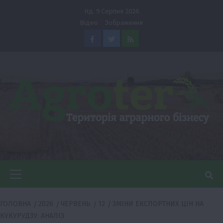
Перейти
Нд. 9 Серпня 2026
до
Відео
Зображення
вмісту
Facebook
Twitter
Feed
Головне
меню
ГОЛОВНА
2026
ЧЕРВЕНЬ
12
ЗМІНИ ЕКСПОРТНИХ ЦІН НА
КУКУРУДЗУ: АНАЛІЗ