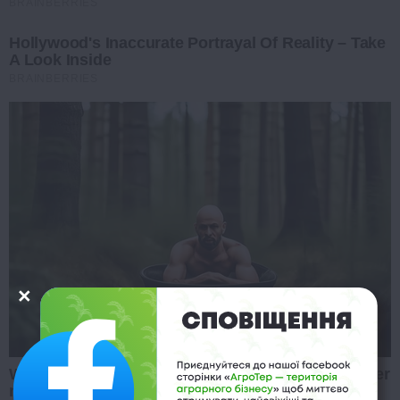
BRAINBERRIES
Hollywood's Inaccurate Portrayal Of Reality – Take
A Look Inside
BRAINBERRIES
Why everything you thought you knew about water
might be wrong