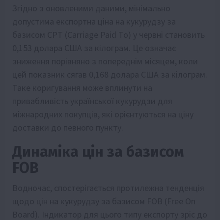
Згідно з оновленими даними, мінімально
допустима експортна ціна на кукурудзу за
базисом СРТ (Carriage Paid To) у червні становить
0,153 долара США за кілограм. Це означає
зниження порівняно з попереднім місяцем, коли
цей показник сягав 0,168 долара США за кілограм.
Таке коригування може вплинути на
привабливість української кукурудзи для
міжнародних покупців, які орієнтуються на ціну
доставки до певного пункту.
Динаміка цін за базисом
FOB
Водночас, спостерігається протилежна тенденція
щодо цін на кукурудзу за базисом FOB (Free On
Board). Індикатор для цього типу експорту зріс до