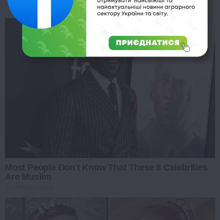
CTA LOVE
Most People Don't Know That These 8 Celebrities
Are Muslim
BRAINBERRIES