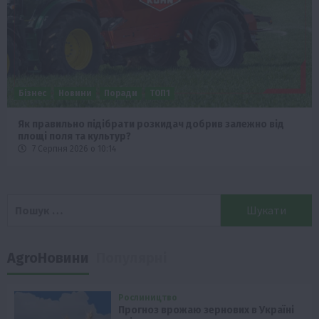
Бізнес
Новини
Офіційно
Події
Суспільство
ТОП1
Фермерство
Оренда садової ділянки: як усе оформити легально та
без проблем
5 Серпня 2026 о 20:14
Пошук:
AgroНовини
Популярні
Рослиництво
Прогноз врожаю зернових в Україні