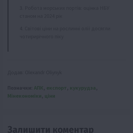
Робота морських портів: оцінка НБУ
станом на 2024 рік
Світові ціни на рослинні олії досягли
чотирирічного піку
Додав:
Olexandr Oliynyk
Позначки:
АПК
,
експорт
,
кукурудза
,
Мінекономіки
,
ціни
Залишити коментар