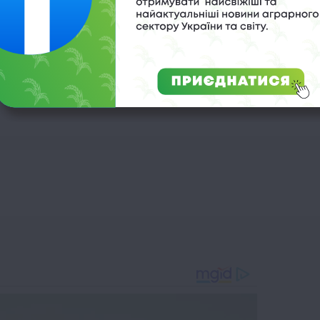
АПК-Інформ
,
соняшниковий шрот
,
український