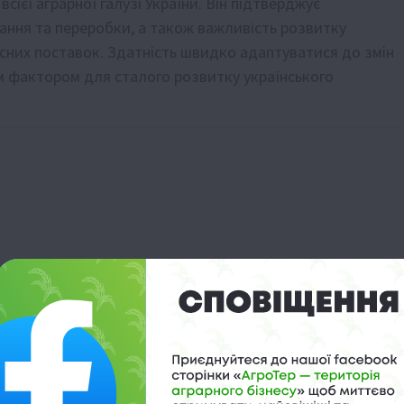
сієї аграрної галузі України. Він підтверджує
вання та переробки, а також важливість розвитку
сних поставок. Здатність швидко адаптуватися до змін
им фактором для сталого розвитку українського