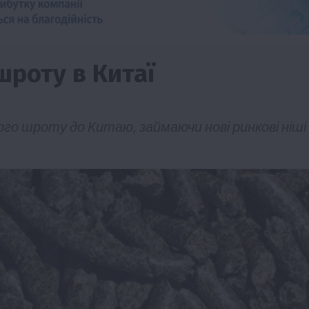
шроту в Китаї
го шроту до Китаю, займаючи нові ринкові ніші
изм
Бізнес
Новини
Поради
ТОП1
виняче
Як правильно підібрати розкидач добрив
залежно від площі поля та культур?
7 Серпня 2026 о 10:14