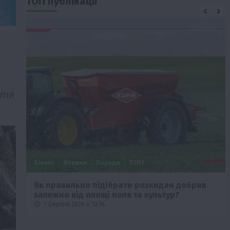
ТОП публікації
 та
Бізнес
Новини
Офіційно
Події
Суспільство
ТОП1
Фермерство
Оренда садової ділянки: як усе оформити
легально та без проблем
5 Серпня 2026 о 20:14