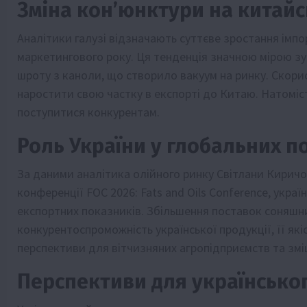
Зміна кон’юнктури на китай
Аналітики галузі відзначають суттєве зростання імп
маркетингового року. Ця тенденція значною мірою 
шроту з каноли, що створило вакуум на ринку. Скори
наростити свою частку в експорті до Китаю. Натомість
поступитися конкурентам.
Роль України у глобальних п
За даними аналітика олійного ринку Світлани Киричо
конференції FOC 2026: Fats and Oils Conference, укр
експортних показників. Збільшення поставок соняшн
конкурентоспроможність української продукції, її які
перспективи для вітчизняних агропідприємств та зміц
Перспективи для українсько