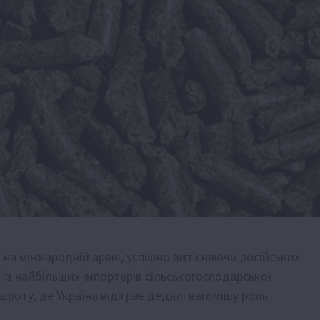
 на міжнародній арені, успішно витісняючи російських
 із найбільших імпортерів сільськогосподарської
роту, де Україна відіграє дедалі вагомішу роль.