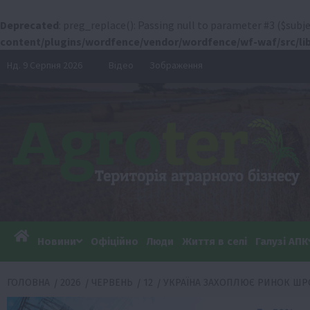
Deprecated
: preg_replace(): Passing null to parameter #3 ($subje
content/plugins/wordfence/vendor/wordfence/wf-waf/src/lib
Перейти
Нд. 9 Серпня 2026
Відео
Зображення
до
вмісту
Новини
Офіційно
Люди
Життя в селі
Галузі АПК
ГОЛОВНА
2026
ЧЕРВЕНЬ
12
УКРАЇНА ЗАХОПЛЮЄ РИНОК ШРО