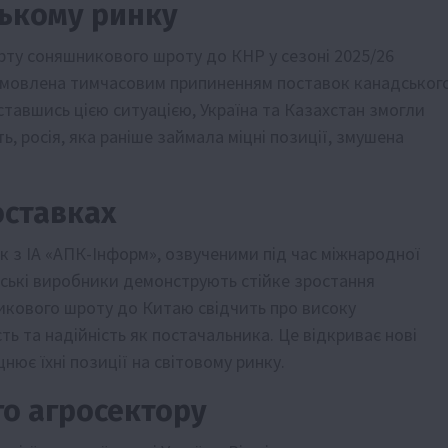
ському ринку
орту соняшникового шроту до КНР у сезоні 2025/26
зумовлена тимчасовим припиненням поставок канадськог
ставшись цією ситуацією, Україна та Казахстан змогли
, росія, яка раніше займала міцні позиції, змушена
оставках
к з ІА «АПК-Інформ», озвученими під час міжнародної
аїнські виробники демонструють стійке зростання
икового шроту до Китаю свідчить про високу
сть та надійність як постачальника. Це відкриває нові
нює їхні позиції на світовому ринку.
го агросектору