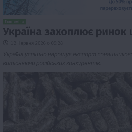
Економіка
Україна захоплює ринок 
12 Червня 2026 о 09:28
Україна успішно нарощує експорт соняшниково
витісняючи російських конкурентів.
ини
Події
Наука
Новини
Події
Регіони
ТОП1
Тур
Фермерство
Франківщина
 млн грн від
У Карпатах виявили рідкісний гриб С
вухо
7 Серпня 2026 о 17:28