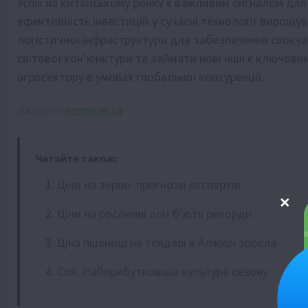
Успіх на китайському ринку є важливим сигналом для в
ефективність інвестицій у сучасні технології вирощу
логістичної інфраструктури для забезпечення своєча
світової кон’юнктури та займати нові ніші є ключов
агросектору в умовах глобальної конкуренції.
Джерело:
agronews.ua
Читайте також:
Ціни на зерно: прогнози експертів
Ціни на рослинні олії б’ють рекорди
Ціна пшениці на тендері в Алжирі зросла
Соя: Найприбутковіша культура сезону