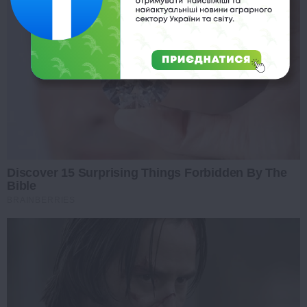
Discover 15 Surprising Things Forbidden By The
Bible
BRAINBERRIES