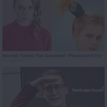
90s Hair Trends That Screamed "Please Don't Try"
BRAINBERRIES