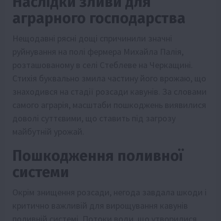
Наслідки зливи для
аграрного господарства
Нещодавні рясні дощі спричинили значні
руйнування на полі фермера Михайла Палія,
розташованому в селі Стеблеве на Черкащині.
Стихія буквально змила частину його врожаю, що
знаходився на стадії розсади кавунів. За словами
самого аграрія, масштаби пошкоджень виявилися
доволі суттєвими, що ставить під загрозу
майбутній урожай.
Пошкодження поливної
системи
Окрім знищення розсади, негода завдала шкоди і
критично важливій для вирощування кавунів
поливній системі. Потоки води, що утворилися