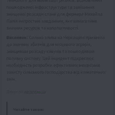
технології для мінімізації ризиків. Відновлення
пошкодженої інфраструктури та заміщення
знищеної розсади стане для фермера Михайла
Палія непростим завданням, яке вимагатиме
значних ресурсів та наполегливості.
Висновок:
Сильна злива на Черкащині призвела
до значних збитків для місцевого аграрія,
знищивши розсаду кавунів та пошкодивши
поливну систему. Цей інцидент підкреслює
необхідність розробки ефективних механізмів
захисту сільського господарства від кліматичних
змін.
Джерело:
agronews.ua
Читайте також: