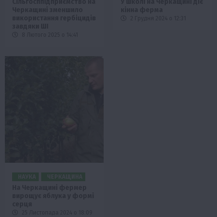
Сільгосппідприємство на
У школі на Черкащині діє
Черкащині зменшило
кінна ферма
використання гербіцидів
2 Грудня 2024 о 12:31
завдяки ШІ
8 Лютого 2025 о 14:41
НАУКА
ЧЕРКАЩИНА
На Черкащині фермер
вирощує яблука у формі
серця
25 Листопада 2024 о 18:09