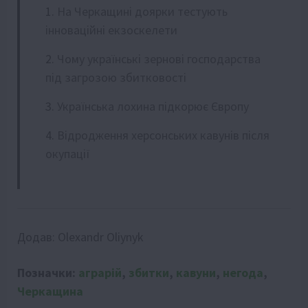
На Черкащині доярки тестують
інноваційні екзоскелети
Чому українські зернові господарства
під загрозою збитковості
Українська лохина підкорює Європу
Відродження херсонських кавунів після
окупації
Додав:
Olexandr Oliynyk
Позначки:
аграрій
,
збитки
,
кавуни
,
негода
,
Черкащина