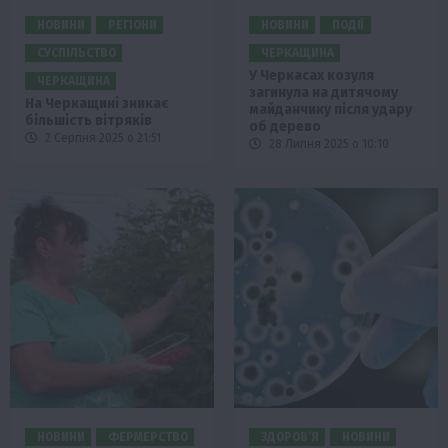
НОВИНИ
РЕГІОНИ
НОВИНИ
ПОДІЇ
СУСПІЛЬСТВО
ЧЕРКАЩИНА
У Черкасах козуля
ЧЕРКАЩИНА
загинула на дитячому
На Черкащині зникає
майданчику після удару
більшість вітряків
об дерево
2 Серпня 2025 о 21:51
28 Липня 2025 о 10:10
НОВИНИ
ФЕРМЕРСТВО
ЗДОРОВ’Я
НОВИНИ