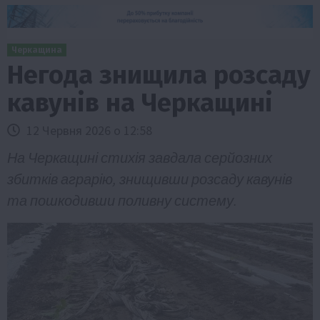
Черкащина
Негода знищила розсаду
кавунів на Черкащині
12 Червня 2026 о 12:58
На Черкащині стихія завдала серйозних
збитків аграрію, знищивши розсаду кавунів
та пошкодивши поливну систему.