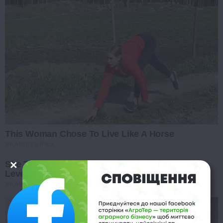
This Woman Chose To Live Like A Horse
BRAINBERRIES
She Took Her Love For Horses To A Whole New
Level
BRAINBERRIES