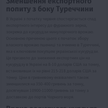
Зменшення експортного
попиту з боку Туреччини
В Україні з початку червня спостерігається спад
експортного інтересу до фуражного зерна,
зокрема до кукурудзи минулорічного врожаю.
Основною причиною цього є початок збору
власного врожаю пшениці та ячменю в Туреччині,
яка є ключовим покупцем української кукурудзи.
Це призвело до зниження експортних цін на
кукурудзу в Україні на 8-10 доларів США за тонну,
встановивши їх на рівні 215-218 доларів США за
тонну. Ціни в гривневому еквіваленті також
зменшилися на 350-400 гривень за тонну,
досягнувши 10900-11000 гривень за тонну з
доставкою до портів Чорного моря.