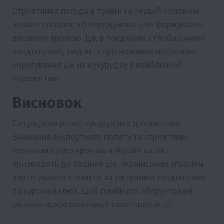
Сприятлива погода в травні та першій половині
червня створює всі передумови для формування
високого врожаю. Це, в поєднанні з глобальними
тенденціями, свідчить про можливе подальше
коригування цін на кукурудзу в найближчій
перспективі.
Висновок
Ситуація на ринку кукурудзи є динамічною.
Зниження експортного попиту та сприятливі
прогнози щодо врожаю в Україні та світі
призводять до падіння цін. Українським аграріям
варто уважно стежити за світовими тенденціями
та курсом валют, щоб приймати обґрунтовані
рішення щодо реалізації своєї продукції.