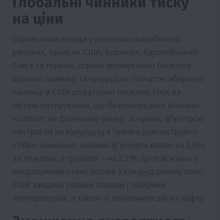
Глобальні чинники тиску
на ціни
Сприятлива погода у ключових виробничих
регіонах, таких як США, Бразилія, Європейський
Союз та Україна, сприяє формуванню багатого
врожаю пшениці та кукурудзи. Початок збирання
пшениці в США додатково посилює тиск на
світові котирування, що безпосередньо впливає
на попит на фізичному ринку. Зокрема, ф’ючерсні
контракти на кукурудзу в Чикаго демонструють
стійке зниження: липневі ф’ючерси впали на 2,6%
за тиждень, а грудневі – на 3,1%. Це пов’язано з
покращенням стану посівів у кукурудзяному поясі
США завдяки рясним опадам і помірним
температурам, а також зі зниженням цін на нафту.