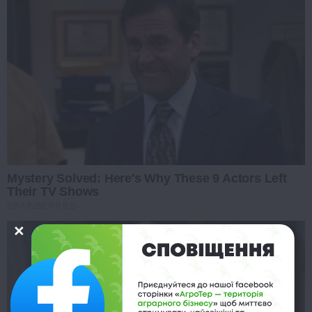
Mystery Solved: Here's Why These 9 Actors Left
Their TV Shows
BRAINBERRIES