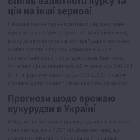
Вплив валютного курсу та
цін на інші зернові
Незважаючи на падіння світових цін, зростання
курсу долара відносно гривні на міжбанківському
ринку дозволяє українським трейдерам частково
компенсувати ці втрати, утримуючи ціни в
національній валюті на вищому рівні. Крім того,
зниження цін на новий врожай ячменю (до 200-204
$/т) та фуражної пшениці (до 208-212 $/т) також
створює додатковий тиск на вартість кукурудзи.
Прогнози щодо врожаю
кукурудзи в Україні
В Україні посівні площі під кукурудзою вже майже
повністю засіяні – 4,367 мільйона гектарів, що
становить 99% від запланованих показників.