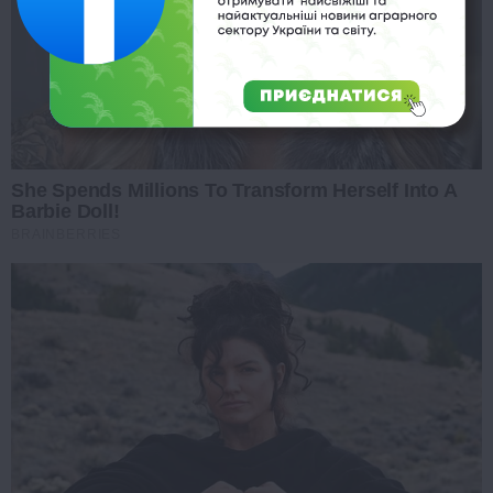
She Spends Millions To Transform Herself Into A
Barbie Doll!
BRAINBERRIES