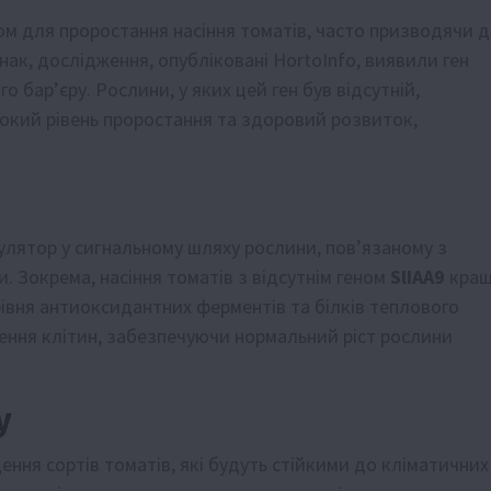
м для проростання насіння томатів, часто призводячи 
ак, дослідження, опубліковані HortoInfo, виявили ген
го бар’єру. Рослини, у яких цей ген був відсутній,
окий рівень проростання та здоровий розвиток,
улятор у сигнальному шляху рослини, пов’язаному з
. Зокрема, насіння томатів з відсутнім геном
SlIAA9
кра
івня антиоксидантних ферментів та білків теплового
ння клітин, забезпечуючи нормальний ріст рослини
у
ення сортів томатів, які будуть стійкими до кліматичних