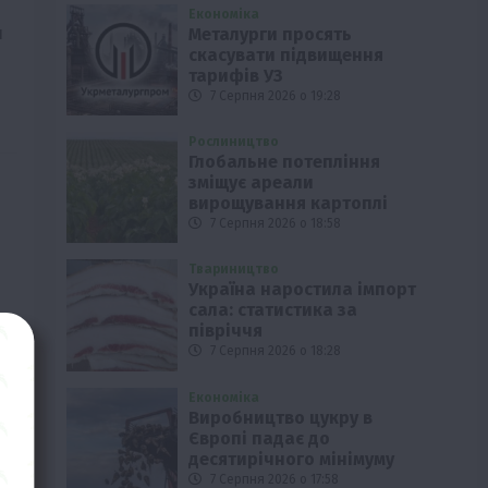
Економіка
я
Металурги просять
скасувати підвищення
тарифів УЗ
7 Серпня 2026 о 19:28
Рослиництво
Глобальне потепління
зміщує ареали
вирощування картоплі
7 Серпня 2026 о 18:58
Твариництво
Україна наростила імпорт
сала: статистика за
півріччя
7 Серпня 2026 о 18:28
Економіка
Виробництво цукру в
Європі падає до
десятирічного мінімуму
7 Серпня 2026 о 17:58