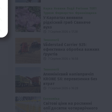
Наука
Новини
Події
Регіони
ТОП1
Туризм
Фермерство
Франківщина
У Карпатах виявили
рідкісний гриб Свиняче
вухо
7 Серпня 2026 о 17:28
Технології
Väderstad Carrier 925:
ефективна обробка важких
ґрунтів
7 Серпня 2026 о 16:58
Технології
Алюмінієвий напівпричіп
KRONE SX: перевезення без
втрат
7 Серпня 2026 о 16:28
Економіка
Світові ціни на рослинні
олії досягли чотирирічного