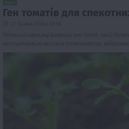
Наука
Ген томатів для спекотни
27 Травня 2026 о 18:58
Японські науковці виявили ген SlIAA9, який д
екстремально високих температур, відкриваю
Бізнес
Економіка
Життя в селі
Новини
ТОП1
Фермерство
Аграрії отримають кредити до 10 млн 
Sense Bank
4 Серпня 2026 о 12:08