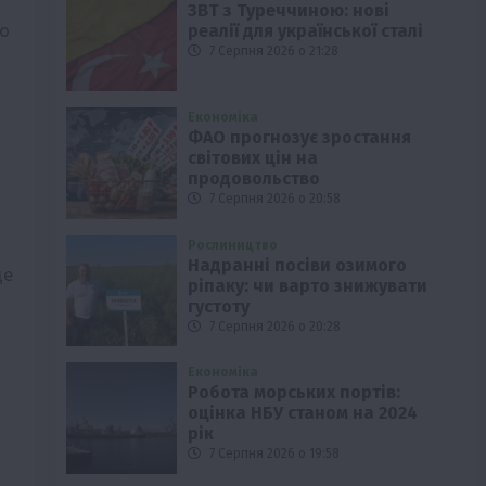
ЗВТ з Туреччиною: нові
до
реалії для української сталі
7 Серпня 2026 о 21:28
Економіка
ФАО прогнозує зростання
світових цін на
продовольство
7 Серпня 2026 о 20:58
Рослиництво
Надранні посіви озимого
ще
ріпаку: чи варто знижувати
густоту
7 Серпня 2026 о 20:28
Економіка
Робота морських портів:
оцінка НБУ станом на 2024
рік
7 Серпня 2026 о 19:58