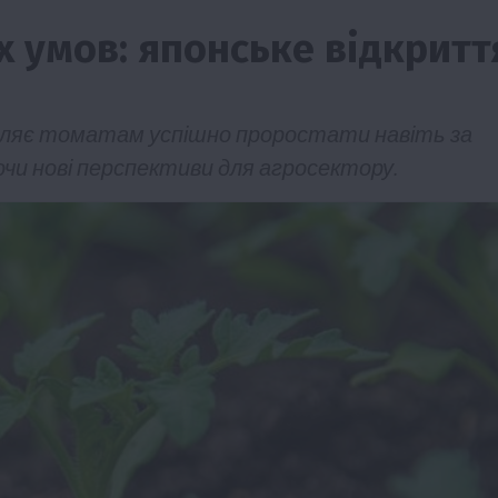
х умов: японське відкритт
озволяє томатам успішно проростати навіть за
чи нові перспективи для агросектору.
Події
Наука
Новини
Події
Регіони
ТОП1
Туризм
Фермерство
Франківщина
грн від
У Карпатах виявили рідкісний гриб Свиня
вухо
7 Серпня 2026 о 17:28