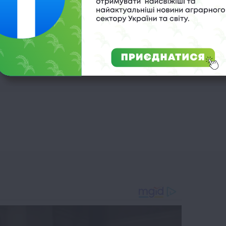
 клімату
,
стійкість до спеки
,
томати