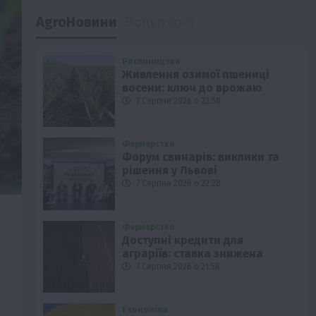
AgroНовини
Популярні
Рослиництво
Живлення озимої пшениці
восени: ключ до врожаю
7 Серпня 2026 о 22:58
Фермерство
Форум свинарів: виклики та
рішення у Львові
7 Серпня 2026 о 22:28
Фермерство
Доступні кредити для
аграріїв: ставка знижена
7 Серпня 2026 о 21:58
Економіка