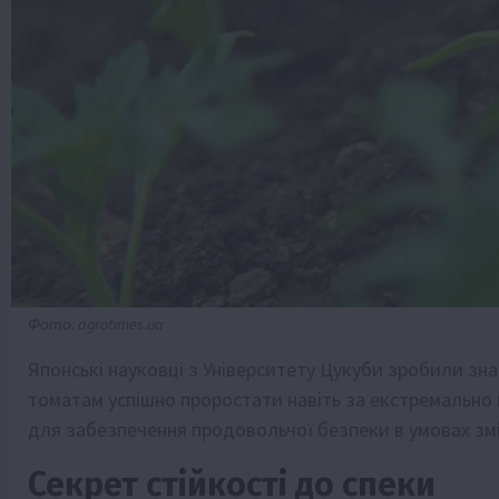
Фото: agrotimes.ua
Японські науковці з Університету Цукуби зробили зна
томатам успішно проростати навіть за екстремально
для забезпечення продовольчої безпеки в умовах змі
Секрет стійкості до спеки