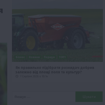
я
Бізнес
Новини
Поради
ТОП1
че
Як правильно підібрати розкидач добрив
залежно від площі поля та культур?
7 Серпня 2026 о 10:14
Пошук: