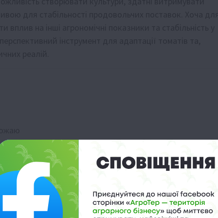
 можливість створювати культури, здатні витримувати
жливою для стабільності продовольчих поставок. Хоча дл
 вплив на інші агрономічні показники та стабільність у
перспективний інструмент для адаптації томатів та,
ичних реалій.
рожаю
жувати густоту
ання картоплі
ких ґрунтів