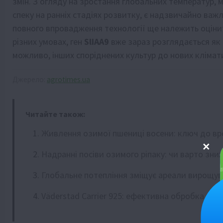
змін. З огляду на зростання глобальних температур,
спеку на ранніх стадіях розвитку, є надзвичайно ва
повного впровадження технології ще належить оцінити
різних умовах, ген
SlIAA9
вже зараз розглядається як 
можливо, інших споріднених культур до нових клімат
Джерело:
agrotimes.ua
Читайте також:
Живлення озимої пшениці восени: ключ до в
Надранні посіви озимого ріпаку: чи варто зни
Глобальне потепління зміщує ареали вирощув
Väderstad Carrier 925: ефективна обробка важ