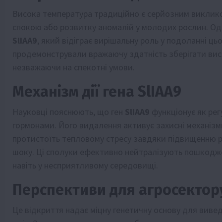
Висока температура традиційно є серйозним виклико
спокою або розвитку аномалій у молодих рослин. Одн
SlIAA9
, який відіграє вирішальну роль у подоланні цьо
продемонстрували вражаючу здатність зберігати вис
незважаючи на спекотні умови.
Механізм дії гена SlIAA9
Науковці пояснюють, що ген
SlIAA9
функціонує як рег
гормонами. Його видалення активує захисні механізми
протистоїть тепловому стресу завдяки підвищенню р
шоку. Ці сполуки ефективно нейтралізують пошкодже
навіть у несприятливому середовищі.
Перспективи для агросектор
Це відкриття надає міцну генетичну основу для вивед