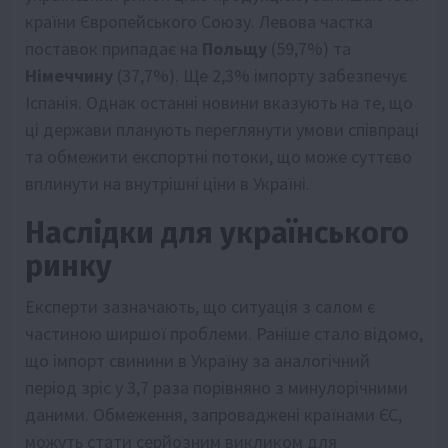
країни Європейського Союзу. Левова частка
поставок припадає на
Польщу
(59,7%) та
Німеччину
(37,7%). Ще 2,3% імпорту забезпечує
Іспанія. Однак останні новини вказують на те, що
ці держави планують переглянути умови співпраці
та обмежити експортні потоки, що може суттєво
вплинути на внутрішні ціни в Україні.
Наслідки для українського
ринку
Експерти зазначають, що ситуація з салом є
частиною ширшої проблеми. Раніше стало відомо,
що імпорт свинини в Україну за аналогічний
період зріс у 3,7 раза порівняно з минулорічними
даними. Обмеження, запроваджені країнами ЄС,
можуть стати серйозним викликом для