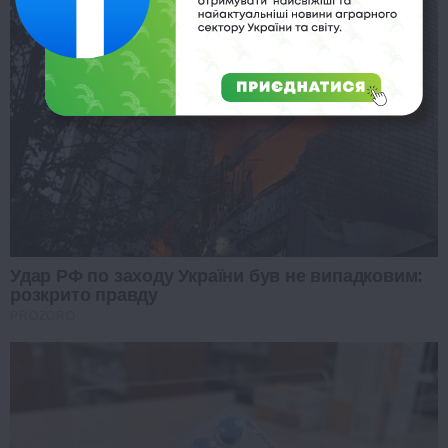
Удар РФ по заходу України був не випадковим:
розкрито правду
PROZORO