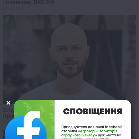
головкому ВКС РФ
PROZORO
Влад Яма тягає важкі візки в США: ким тепер
працює артист
PROZORO