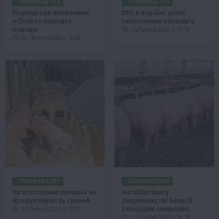
ТВАРИНИЦТВО
ТВАРИНИЦТВО
Мармурова яловичина:
ВРХ в Україні: різке
«Сігнет» схрещує
скорочення поголів’я
породи
24 Липня 2026 о 17:28
25 Липня 2026 о 12:28
ТВАРИНИЦТВО
ТВАРИНИЦТВО
Як освітлення впливає на
Антибіотики у
продуктивність свиней
тваринництві Бельгії:
рекордне зниження
24 Липня 2026 о 10:28
22 Липня 2026 о 16:28