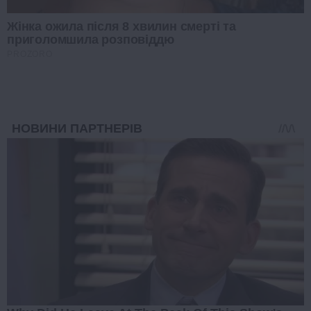
Жінка ожила після 8 хвилин смерті та
приголомшила розповіддю
PROZORO