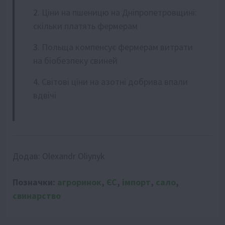
Ціни на пшеницю на Дніпропетровщині:
скільки платять фермерам
Польща компенсує фермерам витрати
на біобезпеку свиней
Світові ціни на азотні добрива впали
вдвічі
Додав:
Olexandr Oliynyk
Позначки:
агроринок
,
ЄС
,
імпорт
,
сало
,
свинарство