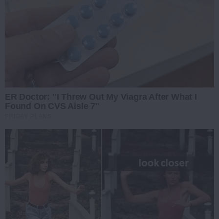
ER Doctor: "I Threw Out My Viagra After What I
Found On CVS Aisle 7"
FRIDAY PLANS