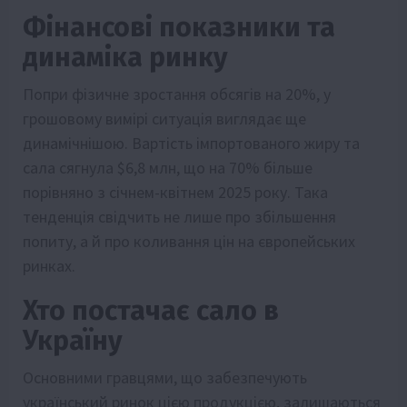
Фінансові показники та
динаміка ринку
Попри фізичне зростання обсягів на 20%, у
грошовому вимірі ситуація виглядає ще
динамічнішою. Вартість імпортованого жиру та
сала сягнула $6,8 млн, що на 70% більше
порівняно з січнем-квітнем 2025 року. Така
тенденція свідчить не лише про збільшення
попиту, а й про коливання цін на європейських
ринках.
Хто постачає сало в
Україну
Основними гравцями, що забезпечують
український ринок цією продукцією, залишаються