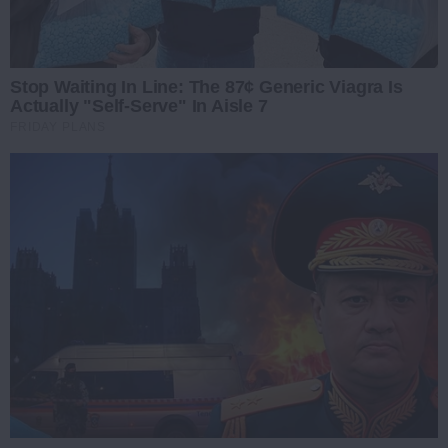
Stop Waiting In Line: The 87¢ Generic Viagra Is
Actually "Self-Serve" In Aisle 7
FRIDAY PLANS