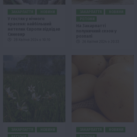
ЗАКАРПАТТЯ
НОВИНИ
ЗАКАРПАТТЯ
НОВИНИ
У гостях у нічного
РЕГІОНИ
красеня: найбільший
На Закарпатті
метелик Європи відвідав
полуничний сезон у
Синевир
розпалі
28 Квітня 2024 о 10:10
26 Квітня 2024 о 20:33
ЗАКАРПАТТЯ
НОВИНИ
ЗАКАРПАТТЯ
НОВИНИ
РЕГІОНИ
РЕГІОНИ