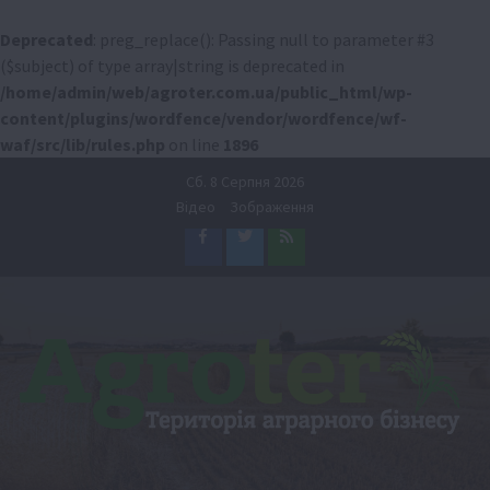
Deprecated
: preg_replace(): Passing null to parameter #3
($subject) of type array|string is deprecated in
/home/admin/web/agroter.com.ua/public_html/wp-
content/plugins/wordfence/vendor/wordfence/wf-
waf/src/lib/rules.php
on line
1896
Перейти
Сб. 8 Серпня 2026
до
Відео
Зображення
вмісту
Facebook
Twitter
Feed