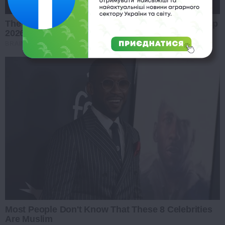
The Most Surprising Things About FIFA World Cup
2026
BRAINBERRIES
Most People Don't Know That These 8 Celebrities
Are Muslim