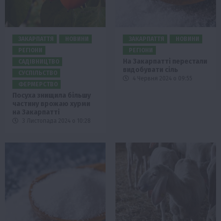
ЗАКАРПАТТЯ
НОВИНИ
ЗАКАРПАТТЯ
НОВИНИ
РЕГІОНИ
РЕГІОНИ
На Закарпатті перестали
САДІВНИЦТВО
видобувати сіль
СУСПІЛЬСТВО
4 Червня 2024 о 09:55
ФЕРМЕРСТВО
Посуха знищила більшу
частину врожаю хурми
на Закарпатті
3 Листопада 2024 о 10:28