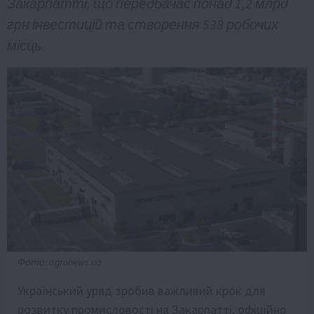
Закарпатті, що передбачає понад 1,2 млрд
грн інвестицій та створення 538 робочих
місць.
Фото: agronews.ua
Український уряд зробив важливий крок для
розвитку промисловості на Закарпатті, офіційно