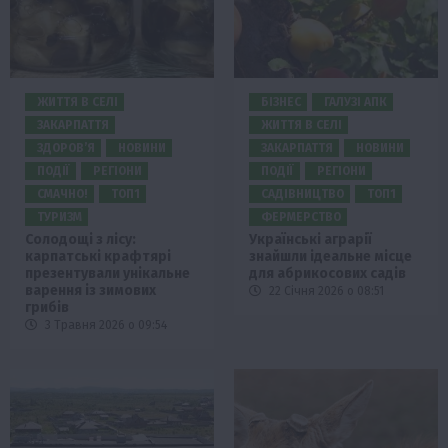
ЖИТТЯ В СЕЛІ
БІЗНЕС
ГАЛУЗІ АПК
ЗАКАРПАТТЯ
ЖИТТЯ В СЕЛІ
ЗДОРОВ’Я
НОВИНИ
ЗАКАРПАТТЯ
НОВИНИ
ПОДІЇ
РЕГІОНИ
ПОДІЇ
РЕГІОНИ
СМАЧНО!
ТОП1
САДІВНИЦТВО
ТОП1
ТУРИЗМ
ФЕРМЕРСТВО
Солодощі з лісу:
Українські аграрії
карпатські крафтярі
знайшли ідеальне місце
презентували унікальне
для абрикосових садів
варення із зимових
22 Січня 2026 о 08:51
грибів
3 Травня 2026 о 09:54