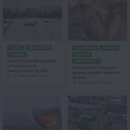
БІЗНЕС
ЗАКАРПАТТЯ
ЗАКАРПАТТЯ
НОВИНИ
НОВИНИ
РЕГІОНИ
У Хусті відкрили перший
ФЕРМЕРСТВО
в Україні завод
На Закарпатті працює
замороженої здоби
єдина в Україні оленяча
24 Липня 2025 о 22:00
ферма
9 Квітня 2025 о 14:08