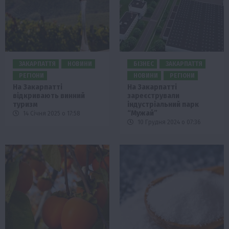
ЗАКАРПАТТЯ
НОВИНИ
БІЗНЕС
ЗАКАРПАТТЯ
РЕГІОНИ
НОВИНИ
РЕГІОНИ
На Закарпатті
На Закарпатті
відкривають винний
зареєстрували
туризм
індустріальний парк
“Мужай”
14 Січня 2025 о 17:58
10 Грудня 2024 о 07:36