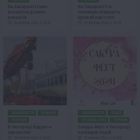
На Закарпатті вже
На Закарпатті в
розквітла долина
теплицях збирають
нарцисів
урожай картоплі
24 Квітня 2024 о 21:31
19 Квітня 2024 о 10:19
ЗАКАРПАТТЯ
НОВИНИ
ЗАКАРПАТТЯ
ПОДІЇ
РЕГІОНИ
СУСПІЛЬСТВО
ТУРИЗМ
В Ужгороді будують
Сакура Фест в Ужгороді:
євроколію
календар подій
15 Квітня 2024 о 12:36
13 Квітня 2024 о 22:00