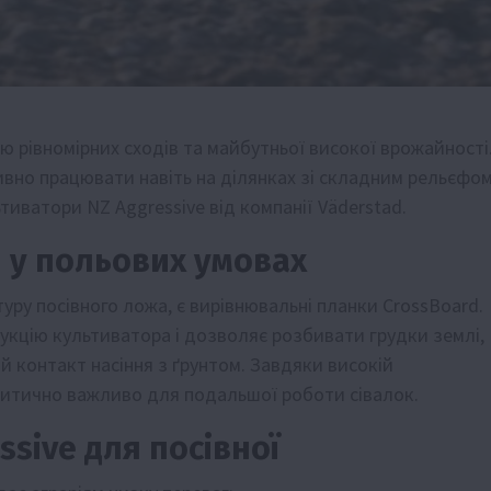
ю рівномірних сходів та майбутньої високої врожайності
вно працювати навіть на ділянках зі складним рельєфом
ватори NZ Aggressive від компанії Väderstad.
 у польових умовах
ру посівного ложа, є вирівнювальні планки CrossBoard.
укцію культиватора і дозволяє розбивати грудки землі,
 контакт насіння з ґрунтом. Завдяки високій
критично важливо для подальшої роботи сівалок.
sive для посівної