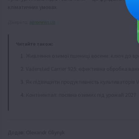
кліматичних умовах.
Джерело:
agronews.ua
Читайте також:
Живлення озимої пшениці восени: ключ до в
Väderstad Carrier 925: ефективна обробка важ
Як підвищити продуктивність культиваторів Vä
Контінентал: посівна озимих під урожай 2027
Додав:
Olexandr Oliynyk