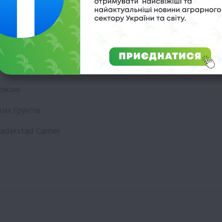
рожаю
ких ґрунтів
derstad Carrier