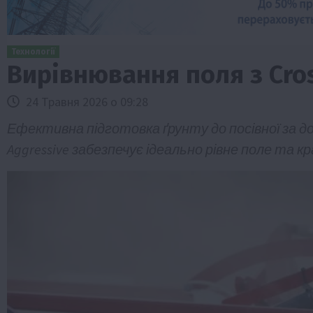
Технології
Вирівнювання поля з Cros
24 Травня 2026 о 09:28
Ефективна підготовка ґрунту до посівної за 
Aggressive забезпечує ідеально рівне поле та 
Бізнес
Економіка
Життя в селі
Новини
ТОП1
Фермерство
Аграрії отримають кредити до 10 млн 
Sense Bank
4 Серпня 2026 о 12:08