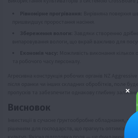
Використання культиваторів з системою CrossBoard д
Рівномірне прогрівання:
Вирівняна поверхня ш
пришвидшує проростання насіння.
Збереження вологи:
Завдяки створенню дрібног
випаровування вологи, що вкрай важливо для посуш
Економія часу:
Можливість виконання кількох о
та робочого часу персоналу.
Агресивна конструкція робочих органів NZ Aggressive
після оранки чи інших складних обробітків, поле буд
пропусків та забезпечити однакову глибину залягання 
Висновок
Інвестиції в сучасне ґрунтообробне обладнання, таке
рішенням для господарств, що прагнуть оптимізуват
культур. Якісна підготовка поля — це фундамент, на я