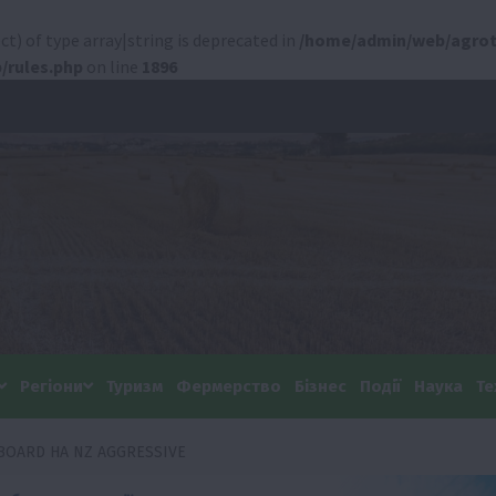
ct) of type array|string is deprecated in
/home/admin/web/agrot
/rules.php
on line
1896
Регіони
Туризм
Фермерство
Бізнес
Події
Наука
Те
OARD НА NZ AGGRESSIVE