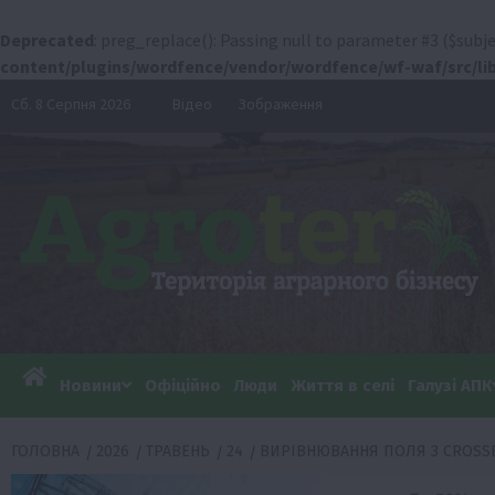
Deprecated
: preg_replace(): Passing null to parameter #3 ($subje
content/plugins/wordfence/vendor/wordfence/wf-waf/src/lib
Перейти
Сб. 8 Серпня 2026
Відео
Зображення
до
вмісту
Новини
Офіційно
Люди
Життя в селі
Галузі АПК
ГОЛОВНА
2026
ТРАВЕНЬ
24
ВИРІВНЮВАННЯ ПОЛЯ З CROSSB