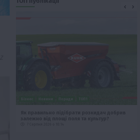
ТОП публікації
NZ
Бізнес
Новини
Поради
ТОП1
че
Як правильно підібрати розкидач добрив
залежно від площі поля та культур?
7 Серпня 2026 о 10:14