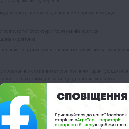
ає аграріям низку переваг:
видше прогрівається під сонячними променями, що
рудкуватої структури ґрунту мінімізується
ливих регіонів.
перацій за один прохід значно скорочує витрати пально
 у поєднанні з активним вирівнюванням гарантує, що наві
е повністю готовим до сівби. Це дозволяє уникнути
насіння по всій площі посіву.
 як культиватори з планками CrossBoard, є стратегічним
и витрати та підвищити ефективність вирощування
кому будується успіх аграрного бізнесу в будь-яких