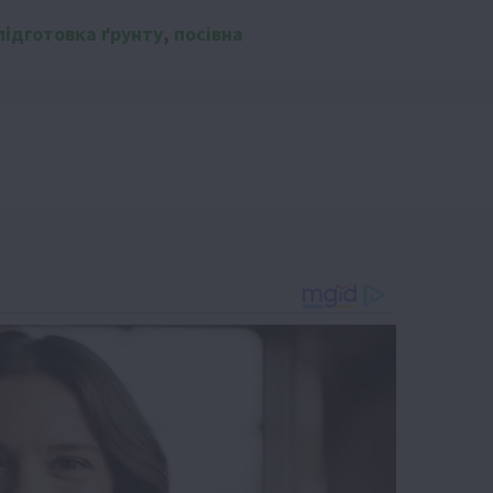
підготовка ґрунту
,
посівна