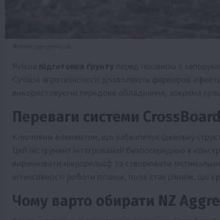
Фото: agronews.ua
Якісна
підготовка ґрунту
перед посівною є запоруко
Сучасні агротехнології дозволяють фермерам ефекти
використовуючи передове обладнання, зокрема культи
Переваги системи CrossBoard
Ключовим елементом, що забезпечує ідеальну структу
Цей інструмент інтегрований безпосередньо в констр
вирівнювати мікрорельєф та створювати оптимальний
інтенсивності роботи планок, поле стає рівним, що 
Чому варто обирати NZ Aggres