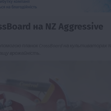
sBoard на NZ Aggressive
допомогою планок CrossBoard на культиваторах 
кращу врожайність.
Події
Наука
Новини
Події
Регіони
ТОП1
Туризм
Фермерство
Франківщина
грн від
У Карпатах виявили рідкісний гриб Свиня
вухо
7 Серпня 2026 о 17:28