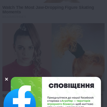
Watch The Most Jaw‑Dropping Figure Skating
Moments
BRAINBERRIES
90s Hair Trends That Screamed "Please Don't Try"
BRAINBERRIES