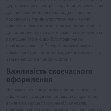
держава пішла назустріч спадкоємцям земельних
ділянок. Законодавчі нововведення значно
подовжують терміни, протягом яких можна
оформити право власності на успадковані паї. Це
дозволяє уникнути втрати права на землю через
пропущені строки, що було поширеною
проблемою раніше. Тепер спадкоємці мають
більше часу для збору необхідних документів та
звернення до відповідних органів.
Важливість своєчасного
оформлення
Незважаючи на подовжені терміни, своєчасне
оформлення спадщини залишається критично
важливим. Процес включає кілька етапів,
починаючи від отримання свідоцтва про право на