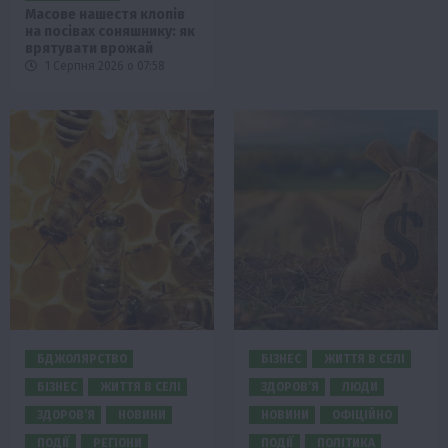
Масове нашестя клопів
на посівах соняшнику: як
врятувати врожай
1 Серпня 2026 о 07:58
БДЖОЛЯРСТВО
БІЗНЕС
ЖИТТЯ В СЕЛІ
БІЗНЕС
ЖИТТЯ В СЕЛІ
ЗДОРОВ’Я
ЛЮДИ
ЗДОРОВ’Я
НОВИНИ
НОВИНИ
ОФІЦІЙНО
ПОДІЇ
РЕГІОНИ
ПОДІЇ
ПОЛІТИКА