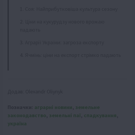
Соя: Найприбутковіша культура сезону
Ціни на кукурудзу нового врожаю
падають
Аграрії України: загроза експорту
Ячмінь: ціни на експорт стрімко падають
Додав:
Olexandr Oliynyk
Позначки:
аграрні новини
,
земельне
законодавство
,
земельні паї
,
спадкування
,
україна