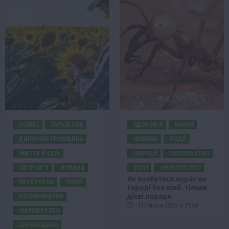
БІЗНЕС
ГАЛУЗІ АПК
ЗДОРОВ’Я
НАУКА
ДНІПРОПЕТРОВЩИНА
НОВИНИ
ПОДІЇ
ЖИТТЯ В СЕЛІ
ПОРАДИ
СУСПІЛЬСТВО
ЗДОРОВ’Я
НОВИНИ
ТОП1
ФЕРМЕРСТВО
Як позбутися мурах на
ПЕРЕРОБКА
ПОДІЇ
городі без хімії: тільки
дієві поради
РОСЛИНИЦТВО
31 Липня 2026 о 21:40
ФЕРМЕРСТВО
ХАРКІВЩИНА