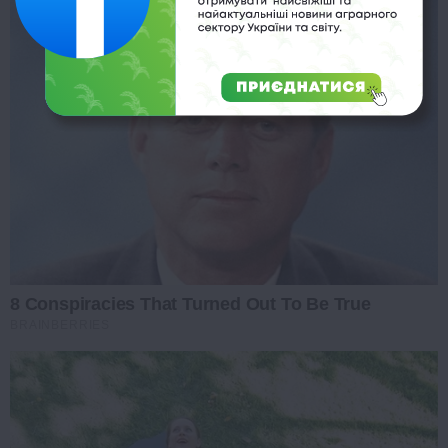
8 Conspiracies That Turned Out To Be True
BRAINBERRIES