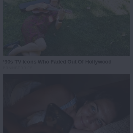
’90s TV Icons Who Faded Out Of Hollywood
BRAINBERRIES