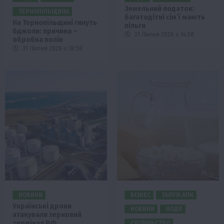
Земельний податок:
ТЕРНОПІЛЬЩИНА
багатодітні сім’ї мають
На Тернопільщині гинуть
пільги
бджоли: причина –
31 Липня 2026 о 14:58
обробка полів
31 Липня 2026 о 18:58
НОВИНИ
БІЗНЕС
ГАЛУЗІ АПК
Українські дрони
НОВИНИ
ПОДІЇ
атакували зерновий
термінал РФ
СУСПІЛЬСТВО