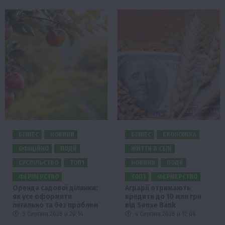
БІЗНЕС
НОВИНИ
БІЗНЕС
ЕКОНОМІКА
ОФІЦІЙНО
ПОДІЇ
ЖИТТЯ В СЕЛІ
СУСПІЛЬСТВО
ТОП1
НОВИНИ
ПОДІЇ
ФЕРМЕРСТВО
ТОП1
ФЕРМЕРСТВО
Оренда садової ділянки:
Аграрії отримають
як усе оформити
кредити до 10 млн грн
легально та без проблем
від Sense Bank
5 Серпня 2026 о 20:14
4 Серпня 2026 о 12:08