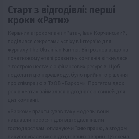
Старт з відгодівлі: перші
кроки «Рати»
Керівник агрокомпанії «Рата», Іван Корчинський,
поділився секретами успіху в інтерв’ю для
журналу The Ukrainian Farmer. Він розповів, що на
початковому етапі розвитку компанія зіткнулася
з гострою нестачею фінансових ресурсів. Щоб
подолати цю перешкоду, було прийнято рішення
про співпрацю з ТзОВ «Барком». Протягом двох
років «Рата» займалася відгодівлею свиней для
цієї компанії.
«Барком» практикував таку модель: вони
надавали поросят для відгодівлі іншим
господарствам, оплачуючи їхню працю, а згодом
викуповували вже відгодованих тварин. Ця схема