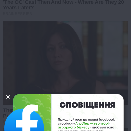
'The OC' Cast Then And Now - Where Are They 20
Years Later?
BRAINBERRIES
They're Unbearable! 9 Movie Characters You
Probably Remember
BRAINBERRIES