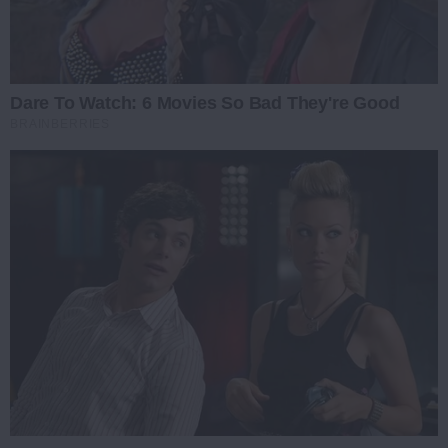
Dare To Watch: 6 Movies So Bad They're Good
BRAINBERRIES