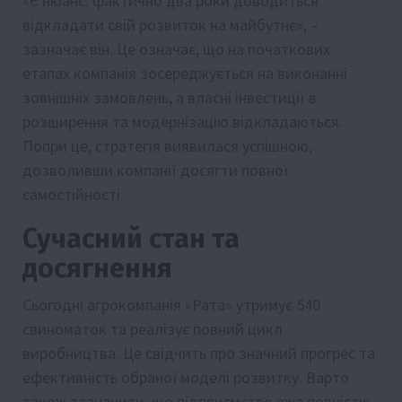
«Є нюанс: фактично два роки доводиться
відкладати свій розвиток на майбутнє», –
зазначає він. Це означає, що на початкових
етапах компанія зосереджується на виконанні
зовнішніх замовлень, а власні інвестиції в
розширення та модернізацію відкладаються.
Попри це, стратегія виявилася успішною,
дозволивши компанії досягти повної
самостійності.
Сучасний стан та
досягнення
Сьогодні агрокомпанія «Рата» утримує 540
свиноматок та реалізує повний цикл
виробництва. Це свідчить про значний прогрес та
ефективність обраної моделі розвитку. Варто
також зазначити, що підприємство вже повністю