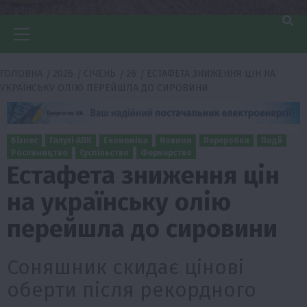
Головне
меню
ГОЛОВНА
2026
СІЧЕНЬ
26
ЕСТАФЕТА ЗНИЖЕННЯ ЦІН НА
УКРАЇНСЬКУ ОЛІЮ ПЕРЕЙШЛА ДО СИРОВИНИ
Бізнес
Галузі АПК
Економіка
Новини
Переробка
Події
Рослиництво
Суспільство
Фермерство
Естафета зниження цін
на українську олію
перейшла до сировини
Соняшник скидає цінові
оберти після рекордного