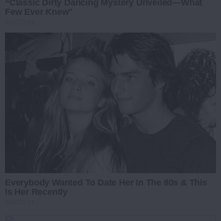
“Classic Dirty Dancing Mystery Unveiled—What
Few Ever Knew"
BUZZDAY
Everybody Wanted To Date Her In The 80s & This
Is Her Recently
BUZZDAY