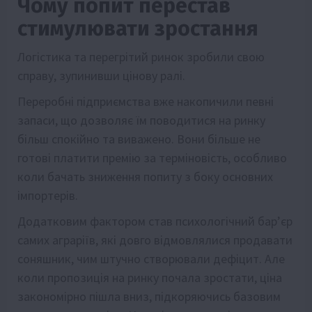
Чому попит перестав
стимулювати зростання
Логістика та перегрітий ринок зробили свою
справу, зупинивши цінову ралі.
Переробні підприємства вже накопичили певні
запаси, що дозволяє їм поводитися на ринку
більш спокійно та виважено. Вони більше не
готові платити премію за терміновість, особливо
коли бачать зниження попиту з боку основних
імпортерів.
Додатковим фактором став психологічний бар’єр
самих аграріїв, які довго відмовлялися продавати
соняшник, чим штучно створювали дефіцит. Але
коли пропозиція на ринку почала зростати, ціна
закономірно пішла вниз, підкоряючись базовим