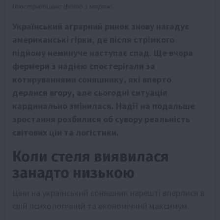
Ілюстративне фото з мережі
Український аграрний ринок знову нагадує
американські гірки, де після стрімкого
підйому неминуче наступає спад. Ще вчора
фермери з надією спостерігали за
котируваннями соняшнику, які вперто
дерлися вгору, але сьогодні ситуація
кардинально змінилася. Надії на подальше
зростання розбилися об сувору реальність
світових цін та логістики.
Коли стеля виявилася
занадто низькою
Ціни на український соняшник нарешті вперлися в
свій психологічний та економічний максимум.