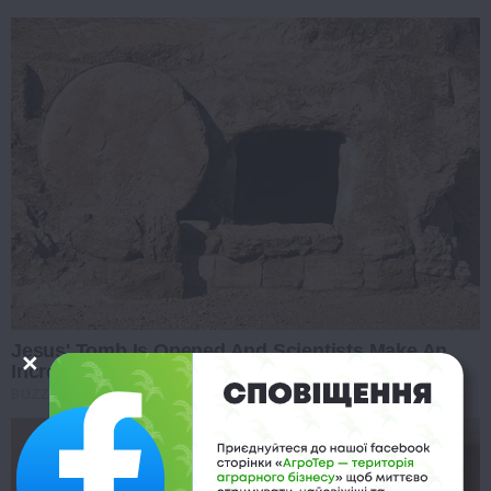
Jesus' Tomb Is Opened And Scientists Make An
Incredible Discovery
BUZZ DAY