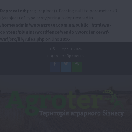
Deprecated
: preg_replace(): Passing null to parameter #3
($subject) of type array|string is deprecated in
/home/admin/web/agroter.com.ua/public_html/wp-
content/plugins/wordfence/vendor/wordfence/wf-
waf/src/lib/rules.php
on line
1896
Перейти
Сб. 8 Серпня 2026
до
Відео
Зображення
вмісту
Facebook
Twitter
Feed