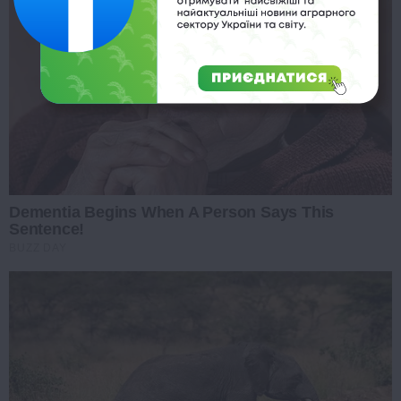
Dementia Begins When A Person Says This
Sentence!
BUZZ DAY