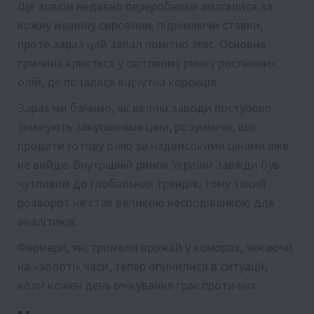
Ще зовсім недавно переробники змагалися за
кожну машину сировини, піднімаючи ставки,
проте зараз цей запал помітно згас. Основна
причина криється у світовому ринку рослинних
олій, де почалася відчутна корекція.
Зараз ми бачимо, як великі заводи поступово
знижують закупівельні ціни, розуміючи, що
продати готову олію за надвисокими цінами вже
не вийде. Внутрішній ринок України завжди був
чутливим до глобальних трендів, тому такий
розворот не став великою несподіванкою для
аналітиків.
Фермери, які тримали врожай у коморах, чекаючи
на «золоті» часи, тепер опинилися в ситуації,
коли кожен день очікування грає проти них.