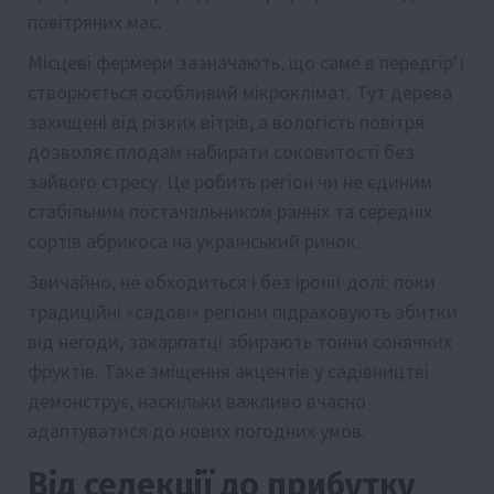
повітряних мас.
Місцеві фермери зазначають, що саме в передгір’ї
створюється особливий мікроклімат. Тут дерева
захищені від різких вітрів, а вологість повітря
дозволяє плодам набирати соковитості без
зайвого стресу. Це робить регіон чи не єдиним
стабільним постачальником ранніх та середніх
сортів абрикоса на український ринок.
Звичайно, не обходиться і без іронії долі: поки
традиційні «садові» регіони підраховують збитки
від негоди, закарпатці збирають тонни сонячних
фруктів. Таке зміщення акцентів у садівництві
демонструє, наскільки важливо вчасно
адаптуватися до нових погодних умов.
Від селекції до прибутку