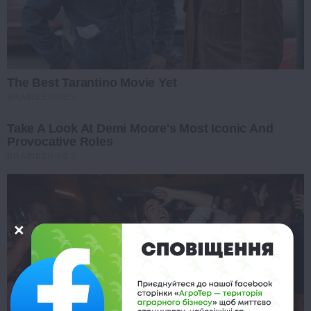
The Best Tarantino Movie Yet
BRAINBERRIES
Take A Look At Demi Moore's Most Iconic And
Provocative Roles
BRAINBERRIES