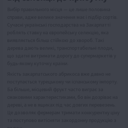
Вибір правильного місця — це лише половина
справи, адже велике значення має і підбір сортів.
Сучасні українські господарства на Закарпатті
роблять ставку на європейську селекцію, яка
виявляється більш стійкою до хвороб. Такі
дерева дають великі, транспортабельні плоди,
що здатні витримати дорогу до супермаркетів у
будь-якому куточку країни.
Якість закарпатського абрикоса вже давно не
поступається турецькому чи іспанському імпорту.
Ба більше, місцевий фрукт часто виграє за
смаковими характеристиками, бо він дозріває на
дереві, а не в ящиках під час довгих перевезень.
Це дозволяє фермерам тримати конкурентну ціну
та поступово витісняти закордонну продукцію з
полиць.