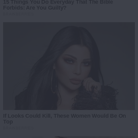
15 Things You Do Everyday That The Bible
Forbids: Are You Guilty?
BRAINBERRIES
If Looks Could Kill, These Women Would Be On
Top
BRAINBERRIES