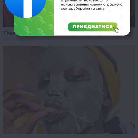
These Wedding Dance Moves Broke The Internet
BRAINBERRIES