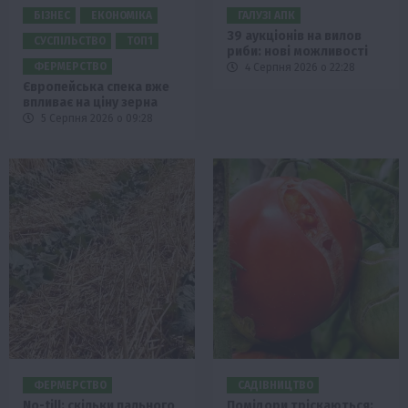
БІЗНЕС
ЕКОНОМІКА
ГАЛУЗІ АПК
39 аукціонів на вилов
СУСПІЛЬСТВО
ТОП1
риби: нові можливості
ФЕРМЕРСТВО
4 Серпня 2026 о 22:28
Європейська спека вже
впливає на ціну зерна
5 Серпня 2026 о 09:28
ФЕРМЕРСТВО
САДІВНИЦТВО
No-till: скільки пального
Помідори тріскаються: