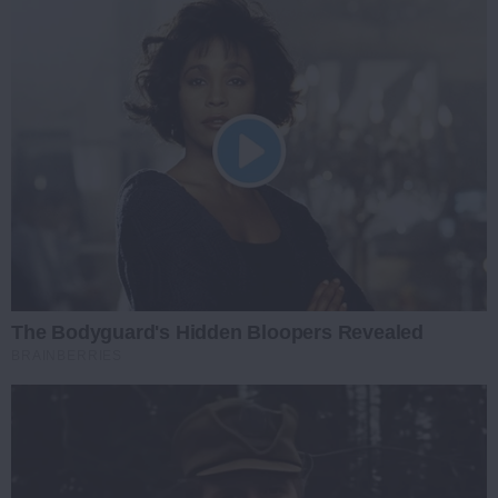
The Bodyguard's Hidden Bloopers Revealed
BRAINBERRIES