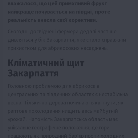
вважалося, що цей примхливий фрукт
найкраще почувається на півдні, проте
реальність внесла свої корективи.
Сьогодні досвідчені фермери дедалі частіше
дивляться у бік Закарпаття, яке стало справжнім
прихистком для абрикосових насаджень.
Кліматичний щит
Закарпаття
Головною проблемою для абрикоса в
центральних та південних областях є нестабільна
весна. Тільки-но дерева починають квітнути, як
раптове похолодання нищить весь майбутній
урожай. Натомість Закарпатська область має
унікальне географічне положення, де гори
працюють як природний бар’єр проти холодних