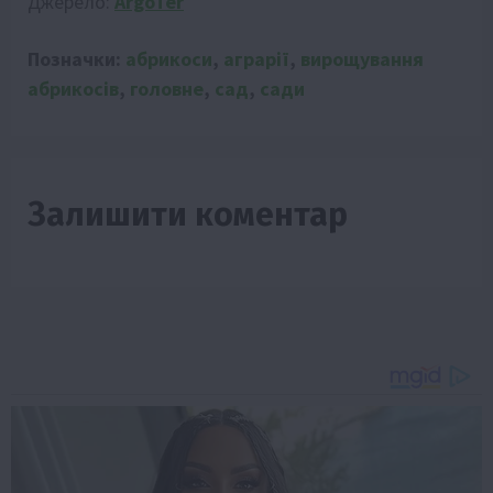
Джерело:
ArgoTer
Позначки:
абрикоси
,
аграрії
,
вирощування
абрикосів
,
головне
,
сад
,
сади
Залишити коментар