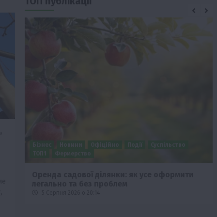
ТОП публікації
,
Бізнес
Новини
Офіційно
Події
Суспільство
ТОП1
Фермерство
Оренда садової ділянки: як усе оформити
ме
легально та без проблем
,
5 Серпня 2026 о 20:14