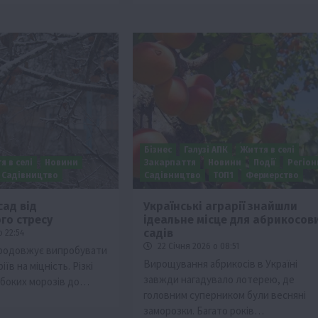
Бізнес
Галузі АПК
Життя в селі
я в селі
Новини
Закарпаття
Новини
Події
Регіон
Садівництво
Садівництво
ТОП1
Фермерство
сад від
Українські аграрії знайшли
го стресу
ідеальне місце для абрикосов
садів
 22:54
22 Січня 2026 о 08:51
продовжує випробувати
Вирощування абрикосів в Україні
іїв на міцність. Різкі
завжди нагадувало лотерею, де
ибоких морозів до…
головним суперником були весняні
заморозки. Багато років…