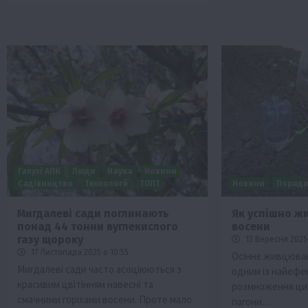
Галузі АПК
Люди
Наука
Новини
Садівництво
Технології
ТОП1
Новини
Порад
Мигдалеві сади поглинають
Як успішно ж
понад 44 тонни вуглекислого
восени
газу щороку
13 Вересня 2025 
17 Листопада 2025 о 10:55
Осіннє живцюва
Мигдалеві сади часто асоціюються з
одним із найефе
красивим цвітінням навесні та
розмноження цих 
смачними горіхами восени. Проте мало
пагони…