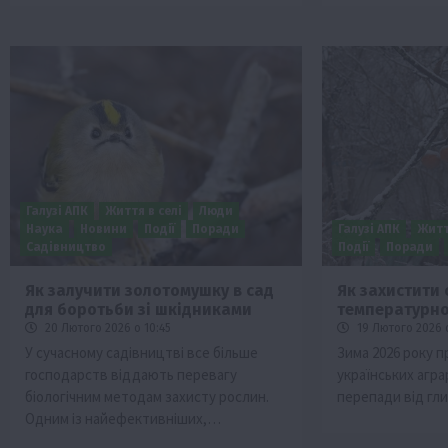
Галузі АПК
Життя в селі
Люди
Наука
Новини
Події
Поради
Галузі АПК
Житт
Садівництво
Події
Поради
Як залучити золотомушку в сад
Як захистити 
для боротьби зі шкідниками
температурно
20 Лютого 2026 о 10:45
19 Лютого 2026 о
У сучасному садівництві все більше
Зима 2026 року 
господарств віддають перевагу
українських аграр
біологічним методам захисту рослин.
перепади від гл
Одним із найефективніших,…