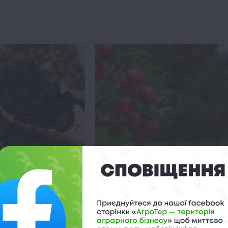
и
Галузі АПК
Новини
Садівництво
аду: чому не варто
На Львівщині 200 га засадять
овову гущу
фруктовими деревами
о 15:03
22 Жовтня 2024 о 11:55
икидати кавову гущу —
18 сільгосподарських підприємств
оді на городі та в
Львівщини отримали гранти на
закладання садів. Очікується, що в