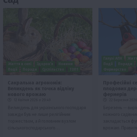
Галузі АПК
Житт
Життя в селі
Здоров’я
Новини
Події
Поради
Події
Поради
Суспільство
ТОП1
Фермерство
Сакральна агрономія:
Професійні с
Великдень як точка відліку
плодових дер
ини
Події
Наука
Новини
Події
Регіони
ТОП1
Тур
нового врожаю
фермерів
Фермерство
Франківщина
12 Квітня 2026 о 20:49
22 Березня 2026 
Великдень для українського господаря
Березень — вирі
 млн грн від
У Карпатах виявили рідкісний гриб С
завжди був не лише релігійним
кожного садівник
вухо
торжеством, а й головним вузлом
закладається ф
7 Серпня 2026 о 17:28
сільськогосподарського…
врожаю. Правил