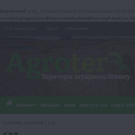
Deprecated
: preg_replace(): Passing null to parameter #3 ($subje
content/plugins/wordfence/vendor/wordfence/wf-waf/src/lib
Перейти
Сб. 8 Серпня 2026
Відео
Зображення
до
вмісту
Новини
Офіційно
Люди
Життя в селі
Галузі АПК
ГОЛОВНА
НОВИНИ
САД
сад