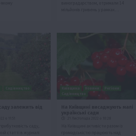
-якому
виноградарством, отримали 14
мільйонів гривень у рамках…
и
Садівництво
Київщина
Новини
Регіони
Садівництво
саду залежить від
На Київщині висаджують малі
українські сади
2 о 11:51
21 Листопада 2022 о 10:28
прибутковість саду,
На Київщині активісти разом із
оїй статті в журналі
громадськістю працюють над