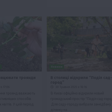
и
Новини
ивцювати троянди
В столиці відкрили “Поділ сад-
город”
о 17:06
30 Травня 2025 о 16:16
ння троянд вважають
В Києві офіційно відкрили новий
ктивніших способів
громадський простір “Поділ сад-город
квітів. У цей період
Для саду-городу вибрали занедбану
ділянку на…