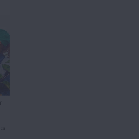
ї
ься