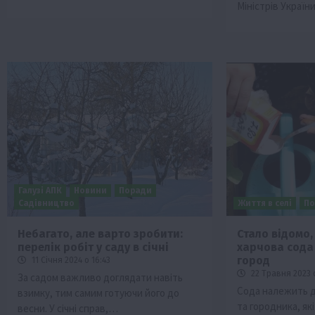
Міністрів Україн
Галузі АПК
Новини
Поради
Садівництво
Життя в селі
По
Небагато, але варто зробити:
Стало відомо,
перелік робіт у саду в січні
харчова сода
город
11 Січня 2024 о 16:43
22 Травня 2023 о
За садом важливо доглядати навіть
Сода належить д
взимку, тим самим готуючи його до
та городника, як
весни. У січні справ,…