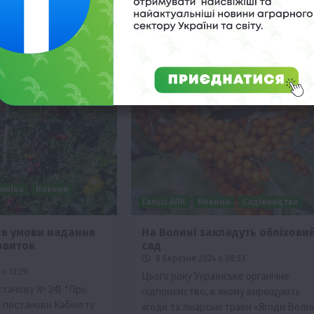
області цього року…
оміка
Новини
Галузі АПК
Новини
Садівництво
в умови надання
На Волині закладуть обліхови
звиток
сад
8 Березня 2024 о 08:33
о 13:29
Цього року Українське органічне
станову № 241 “Про
підприємство, в якому вирощують
о постанови Кабінету
ягоди та лікарські трави «Ягоди Волин