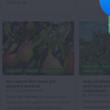
EastFruit, ніч…
Галузі АПК
Екон
Галузі АПК
Новини
Садівництво
Садівництво
Що садити біля груші для
Уряд розшири
щедрого врожаю
грантів на ро
садівництва
15 Березня 2024 о 14:36
10 Березня 2024 
Буває, що садівники зіштовхуються з
Уряд ухвалив по
проблемою, що дерево не хоче родити.
внесення змін д
При цьому можуть дотримуватися…