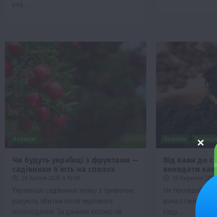
хто…
Новини
Новини
Порад
Чи будуть українці з фруктами —
Від кави до с
садівники бʼють на сполох
викидати кав
29 Квітня 2025 о 10:06
25 Березня 2025 
Українські садівники знову з тривогою
Не поспішайте в
рахують збитки після чергового
вона стане в приг
похолодання. За даними експертів
саду….