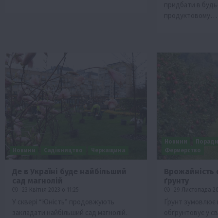
придбати в будь
продуктовому…
Новини
Порад
Новини
Садівництво
Черкащина
Фермерство
Де в Україні буде найбільший
Врожайність 
сад магнолій
ґрунту
23 Квітня 2023 о 11:25
29 Листопада 202
У сквері “Юність” продовжують
Ґрунт зумовлює 
закладати найбільший сад магнолій.
обґрунтовує у св