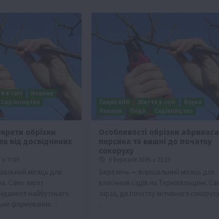
я в селі
Новини
Садівництво
Галузі АПК
Життя в селі
Наука
Новини
Події
Садівництво
екрети обрізки
Особливості обрізки абрикоса
ев від досвідчених
персика та вишні до початку
изм
сокоруху
Бізнес
Новини
Поради
ТОП1
о 11:05
9 Березня 2026 о 23:25
шальний місяць для
Березень — вирішальний місяць для
виняче
Як правильно підібрати розкидач добрив
а. Саме зараз
власників садів на Тернопільщині. Са
залежно від площі поля та культур?
ундамент майбутнього
зараз, до початку активного сокоруху
7 Серпня 2026 о 10:14
ьне формування…
…