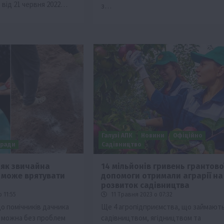
и від 21 червня 2022…
з…
Галузі АПК
Новини
Офіційно
ради
Садівництво
 як звичайна
14 мільйонів гривень грантово
 може врятувати
допомоги отримали аграрії на
розвиток садівництва
 11:55
11 Травня 2023 о 07:32
о помічників дачника
Ще 4 агропідприємства, що займают
і можна без проблем
садівництвом, ягідництвом та