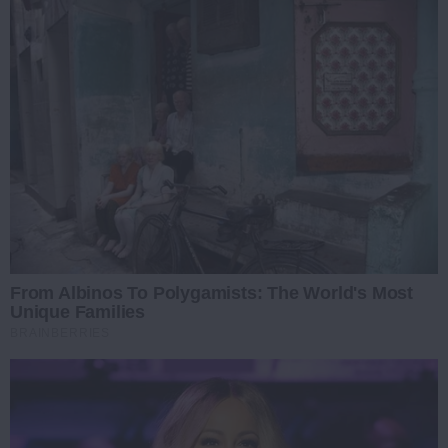
From Albinos To Polygamists: The World's Most
Unique Families
BRAINBERRIES