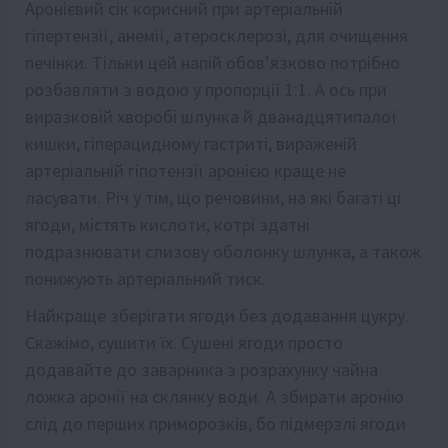
Аронієвий сік корисний при артеріальній
гіпертензії, анемії, атеросклерозі, для очищення
печінки. Тільки цей напій обов’язково потрібно
розбавляти з водою у пропорції 1:1. А ось при
виразковій хворобі шлунка й дванадцятипалої
кишки, гіперацидному гастриті, вираженій
артеріальній гіпотензії аронією краще не
ласувати. Річ у тім, що речовини, на які багаті ці
ягоди, містять кислоти, котрі здатні
подразнювати слизову оболонку шлунка, а також
понижують артеріальний тиск.
Найкраще зберігати ягоди без додавання цукру.
Скажімо, сушити їх. Сушені ягоди просто
додавайте до заварника з розрахунку чайна
ложка аронії на склянку води. А збирати аронію
слід до перших приморозків, бо підмерзлі ягоди