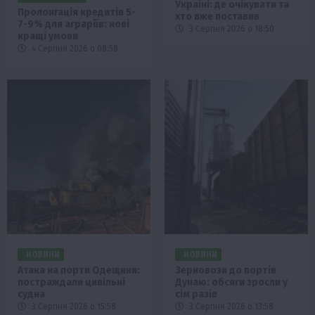
Україні: де очікувати та
Пролонгація кредитів 5-
хто вже поставив
7-9% для аграріїв: нові
3 Серпня 2026 о 18:50
кращі умови
4 Серпня 2026 о 08:58
НОВИНИ
НОВИНИ
Атака на порти Одещини:
Зерновози до портів
постраждали цивільні
Дунаю: обсяги зросли у
судна
сім разів
3 Серпня 2026 о 15:58
3 Серпня 2026 о 13:58