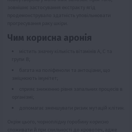
зовнішнє застосування екстракту ягід
продемонструвало здатність уповільнювати
прогресування раку шкіри.
Чим корисна аронія
містить значну кількість вітамінів А, С та
групи В;
багата на поліфеноли та антоціани, що
зміцнюють імунітет;
сприяє зниженню рівня запальних процесів в
організмі;
допомагає зменшувати ризик мутацій клітин.
Окрім цього, чорноплідну горобину корисно
споживати й при схильності до кровотеч, адже