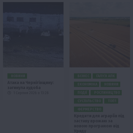
НОВИНИ
БІЗНЕС
ГАЛУЗІ АПК
Атака на Чернігівщину:
ЕКОНОМІКА
НОВИНИ
загинула худоба
ПОДІЇ
РОСЛИНИЦТВО
1 Серпня 2026 о 13:28
СУСПІЛЬСТВО
ТОП1
ФЕРМЕРСТВО
Кредити для аграріїв під
заставу врожаю за
новою програмою від
Уряду