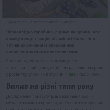
Чорна горобина. Фото з відкритих джерел
Чорноплідна горобина, відома як аронія, має
високу концентрацію вітамінів і біологічно
активних речовин із вираженими
антиоксидантними властивостями.
Саме вони допомагають зменшувати
окиснювальний стрес, який відіграє ключову роль
у розвитку злоякісних пухлин,
пише
«РадіоТрек».
Вплив на різні типи раку
Дослідження показують, що вживання аронії
може стримувати процеси, пов’язані з утворенням
новоутворень у молочних залозах. Крім того,