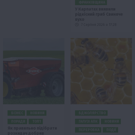
ФРАНКІВЩИНА
У Карпатах виявили
рідкісний гриб Свиняче
вухо
7 Серпня 2026 о 17:28
БІЗНЕС
НОВИНИ
БДЖОЛЯРСТВО
ПОРАДИ
ТОП1
ГАЛУЗІ АПК
НОВИНИ
Як правильно підібрати
ПЕРЕРОБКА
ПОДІЇ
розкидач добрив