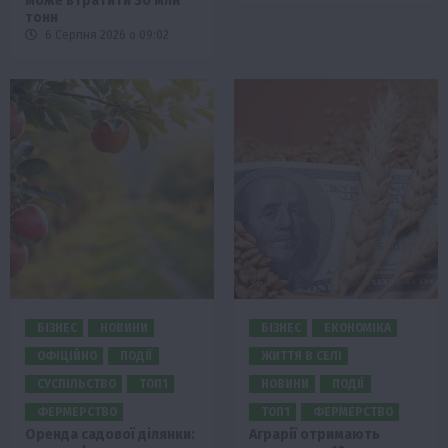
може втратити 30 млн
тонн
6 Серпня 2026 о 09:02
БІЗНЕС
НОВИНИ
БІЗНЕС
ЕКОНОМІКА
ОФІЦІЙНО
ПОДІЇ
ЖИТТЯ В СЕЛІ
СУСПІЛЬСТВО
ТОП1
НОВИНИ
ПОДІЇ
ФЕРМЕРСТВО
ТОП1
ФЕРМЕРСТВО
Оренда садової ділянки:
Аграрії отримають