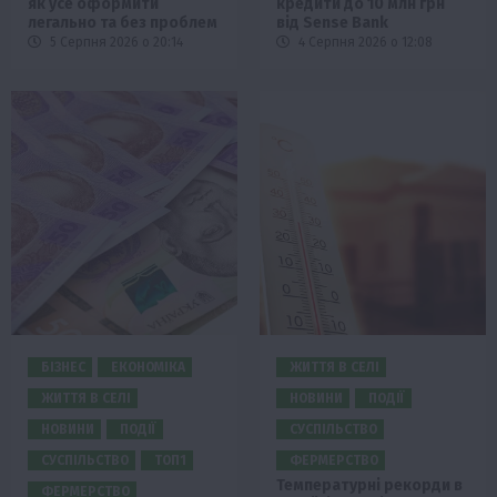
як усе оформити
кредити до 10 млн грн
легально та без проблем
від Sense Bank
5 Серпня 2026 о 20:14
4 Серпня 2026 о 12:08
БІЗНЕС
ЕКОНОМІКА
ЖИТТЯ В СЕЛІ
ЖИТТЯ В СЕЛІ
НОВИНИ
ПОДІЇ
НОВИНИ
ПОДІЇ
СУСПІЛЬСТВО
СУСПІЛЬСТВО
ТОП1
ФЕРМЕРСТВО
Температурні рекорди в
ФЕРМЕРСТВО