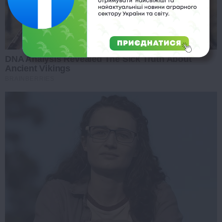
DNA Analysis Revealed The Sick Truth About
Ancient Vikings
BRAINBERRIES