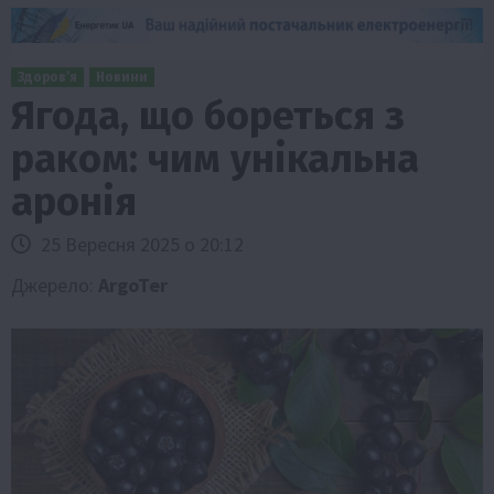
Здоров’я
Новини
Ягода, що бореться з
раком: чим унікальна
аронія
25 Вересня 2025 о 20:12
Джерело:
ArgoTer