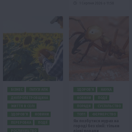
1 Серпня 2026 о 11:58
БІЗНЕС
ГАЛУЗІ АПК
ЗДОРОВ’Я
НАУКА
ДНІПРОПЕТРОВЩИНА
НОВИНИ
ПОДІЇ
ЖИТТЯ В СЕЛІ
ПОРАДИ
СУСПІЛЬСТВО
ЗДОРОВ’Я
НОВИНИ
ТОП1
ФЕРМЕРСТВО
Як позбутися мурах на
ПЕРЕРОБКА
ПОДІЇ
городі без хімії: тільки
дієві поради
РОСЛИНИЦТВО