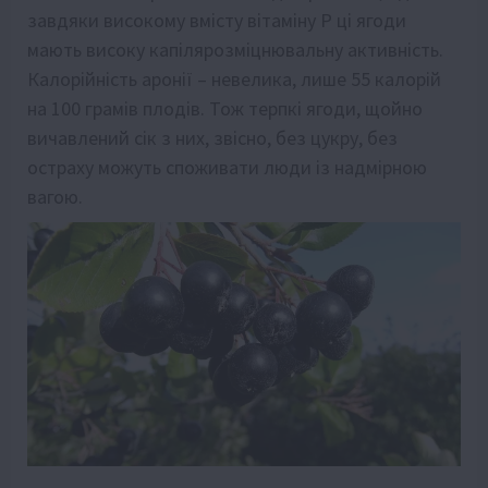
завдяки високому вмiсту вітаміну Р ці ягоди
мають високу капiлярозмiцнювальну активнiсть.
Калорійність аронії – невелика, лише 55 калорій
на 100 грамів плодів. Тож терпкі ягоди, щойно
вичавлений сік з них, звісно, без цукру, без
остраху можуть споживати люди із надмірною
вагою.