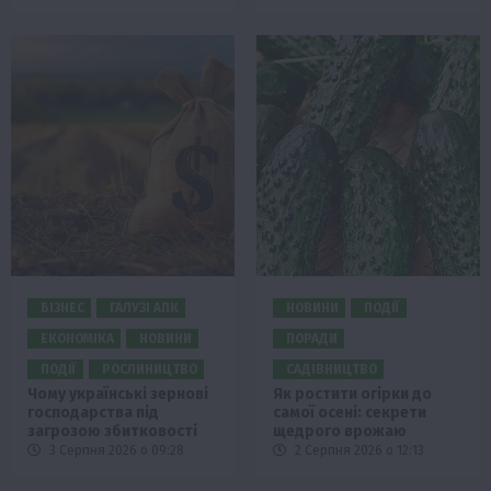
БІЗНЕС
ГАЛУЗІ АПК
НОВИНИ
ПОДІЇ
ЕКОНОМІКА
НОВИНИ
ПОРАДИ
ПОДІЇ
РОСЛИНИЦТВО
САДІВНИЦТВО
Чому українські зернові
Як ростити огірки до
господарства під
самої осені: секрети
загрозою збитковості
щедрого врожаю
3 Серпня 2026 о 09:28
2 Серпня 2026 о 12:13