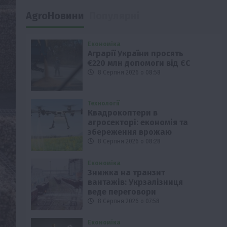
AgroНовини
Популярні
Економіка
Аграрії України просять
€220 млн допомоги від ЄС
8 Серпня 2026 о 08:58
Технології
Квадрокоптери в
агросекторі: економія та
збереження врожаю
8 Серпня 2026 о 08:28
Економіка
Знижка на транзит
вантажів: Укрзалізниця
веде переговори
8 Серпня 2026 о 07:58
Економіка