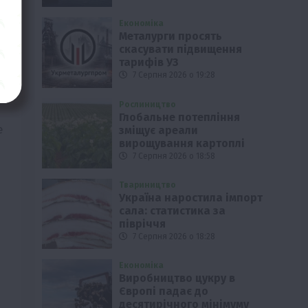
Економіка
Металурги просять
скасувати підвищення
тарифів УЗ
7 Серпня 2026 о 19:28
Рослиництво
Глобальне потепління
е
зміщує ареали
вирощування картоплі
7 Серпня 2026 о 18:58
Твариництво
Україна наростила імпорт
сала: статистика за
півріччя
7 Серпня 2026 о 18:28
Економіка
Виробництво цукру в
Європі падає до
десятирічного мінімуму