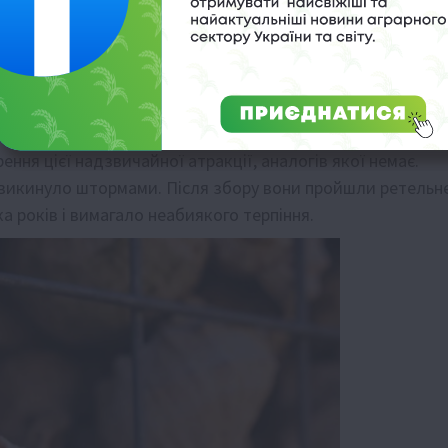
дками загальною довжиною 486 погонних метрів і
адратних метрів.
ня цієї надзвичайної атракції, аналогів якої немає.
їх викинуло штормами. Після збору вони пройшли ретельн
а років і вимагало неабиякого терпіння.