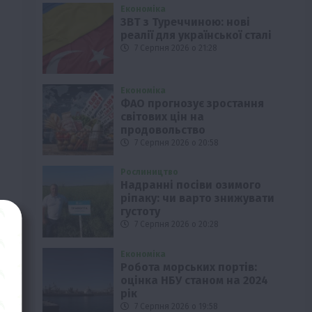
Економіка
ЗВТ з Туреччиною: нові
реалії для української сталі
7 Серпня 2026 о 21:28
Економіка
ФАО прогнозує зростання
світових цін на
продовольство
7 Серпня 2026 о 20:58
Рослиництво
Надранні посіви озимого
ріпаку: чи варто знижувати
густоту
7 Серпня 2026 о 20:28
Економіка
Робота морських портів:
оцінка НБУ станом на 2024
рік
7 Серпня 2026 о 19:58