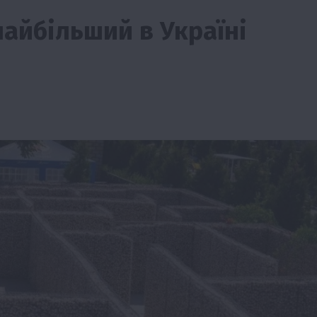
найбільший в Україні
изм
Бізнес
Новини
Поради
ТОП1
виняче
Як правильно підібрати розкидач добрив
залежно від площі поля та культур?
7 Серпня 2026 о 10:14