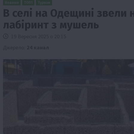
Новини
ТОП1
Туризм
В селі на Одещині звели 
лабіринт з мушель
19 Вересня 2025 о 20:15
Джерело:
24 канал
ини
Події
Наука
Новини
Події
Регіони
ТОП1
Тур
Фермерство
Франківщина
 млн грн від
У Карпатах виявили рідкісний гриб С
вухо
7 Серпня 2026 о 17:28