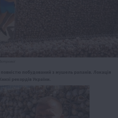
Вєтрової
, повністю побудований з мушель рапанів. Локація
низі рекордів України.