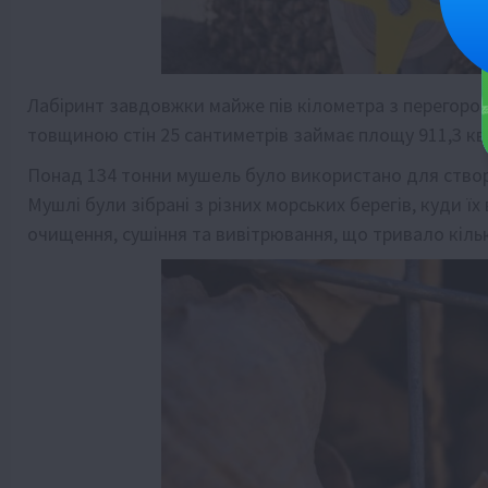
Лабіринт завдовжки майже пів кілометра з перегоро
товщиною стін 25 сантиметрів займає площу 911,3 кв
Понад 134 тонни мушель було використано для створен
Мушлі були зібрані з різних морських берегів, куди 
очищення, сушіння та вивітрювання, що тривало кільк