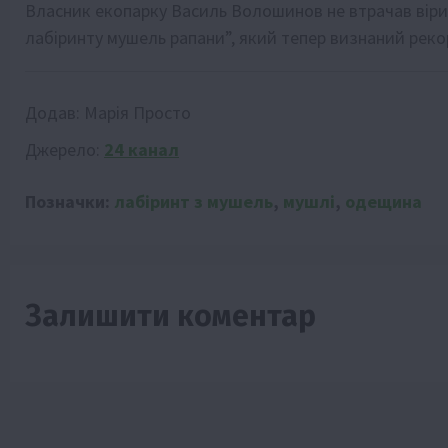
Власник екопарку Василь Волошинов не втрачав віри 
лабіринту мушель рапани”, який тепер визнаний реко
Додав:
Марія Просто
Джерело:
24 канал
Позначки:
лабіринт з мушель
,
мушлі
,
одещина
Залишити коментар