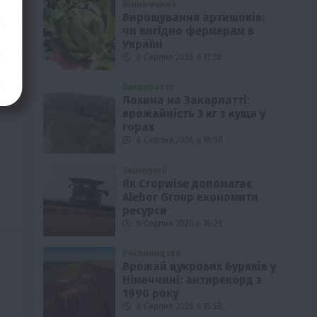
Вінниччина
Вирощування артишоків:
ні
чи вигідно фермерам в
Україні
6 Серпня 2026 о 17:28
Закарпаття
Лохина на Закарпатті:
врожайність 3 кг з куща у
горах
6 Серпня 2026 о 16:58
Технології
Як Cropwise допомагає
Alebor Group економити
ресурси
6 Серпня 2026 о 16:28
Рослиництво
Врожай цукрових буряків у
Німеччині: антирекорд з
1990 року
6 Серпня 2026 о 15:58