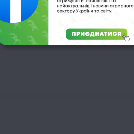
оміки та зміцненню продовольчої безпеки.
в через посуху цього сезону – за попередніми оцінками, їх