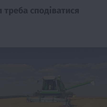
и треба сподіватися
ії
Бізнес
Новини
Офіційно
Події
Суспільство
во
ТОП1
Фермерство
жаю за
Оренда садової ділянки: як усе оформити
легально та без проблем
5 Серпня 2026 о 20:14