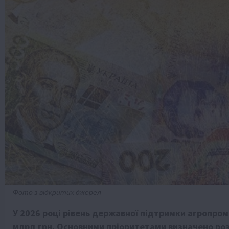
Фото з відкритих джерел
У 2026 році рівень державної підтримки агропро
млрд грн. Основними пріоритетами визначено роз