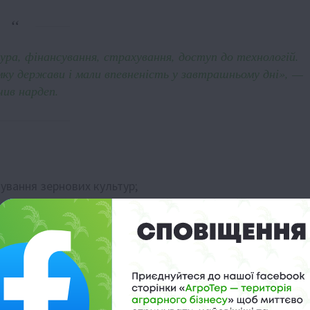
ура, фінансування, страхування, доступ до технологій.
мку держави і мали впевненість у завтрашньому дні», —
чив нардеп.
ування зернових культур;
 овочесховищ;
стимулювання нових ніш у сільському господарстві.
е підтримати традиційні напрями агросектору, але й