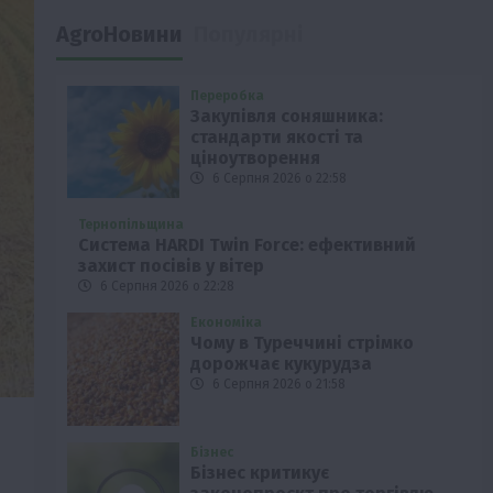
AgroНовини
Популярні
Переробка
Закупівля соняшника:
стандарти якості та
ціноутворення
6 Серпня 2026 о 22:58
Тернопільщина
Система HARDI Twin Force: ефективний
захист посівів у вітер
6 Серпня 2026 о 22:28
Економіка
Чому в Туреччині стрімко
дорожчає кукурудза
6 Серпня 2026 о 21:58
Бізнес
Бізнес критикує