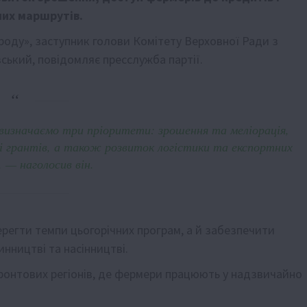
них маршрутів.
роду», заступник голови Комітету Верховної Ради з
ський, повідомляє пресслужба партії.
 визначаємо три пріоритети: зрошення та меліорація,
 і грантів, а також розвиток логістики та експортних
 — наголосив він.
ерегти темпи цьогорічних програм, а й забезпечити
нництві та насінництві.
ронтових регіонів, де фермери працюють у надзвичайно