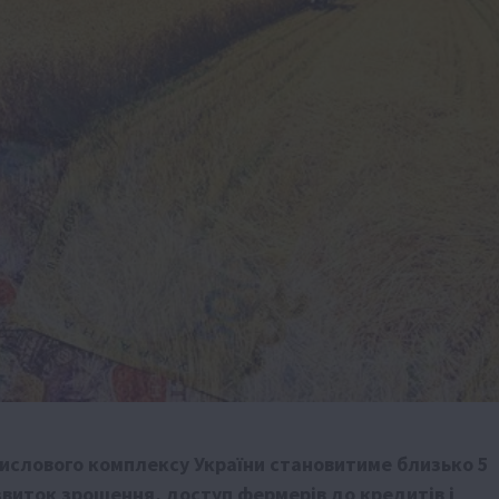
мислового комплексу України становитиме близько 5
виток зрошення, доступ фермерів до кредитів і