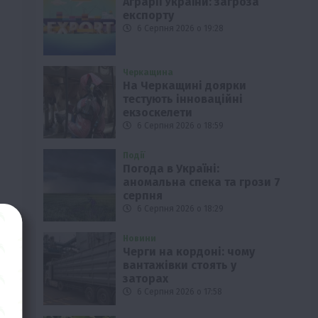
Аграрії України: загроза
експорту
6 Серпня 2026 о 19:28
Черкащина
На Черкащині доярки
тестують інноваційні
екзоскелети
6 Серпня 2026 о 18:59
Події
Погода в Україні:
аномальна спека та грози 7
серпня
6 Серпня 2026 о 18:29
Новини
Черги на кордоні: чому
вантажівки стоять у
заторах
6 Серпня 2026 о 17:58