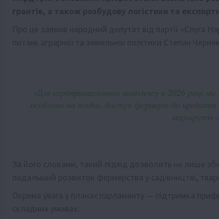
грантів, а також розбудову логістики та експорт
Про це заявив народний депутат від партії «Слуга На
питань аграрної та земельної політики Степан Черняв
«Для агропромислового комплексу в 2026 році ми
особливо на півдні, доступ фермерів до кредитів
маршрутів»,
За його словами, такий підхід дозволить не лише зб
подальший розвиток фермерства у садівництві, твари
Окрема увага у планах парламенту — підтримка приф
складних умовах.