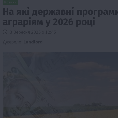
Новини
На які державні програм
аграріям у 2026 році
3 Вересня 2025 о 12:45
Джерело:
Landlord
Бізнес
Галузі АПК
Економіка
Новини
Под
Рослиництво
Суспільство
ТОП1
Фермерст
Кредити для аграріїв під заставу вро
новою програмою від Уряду
1 Серпня 2026 о 11:58