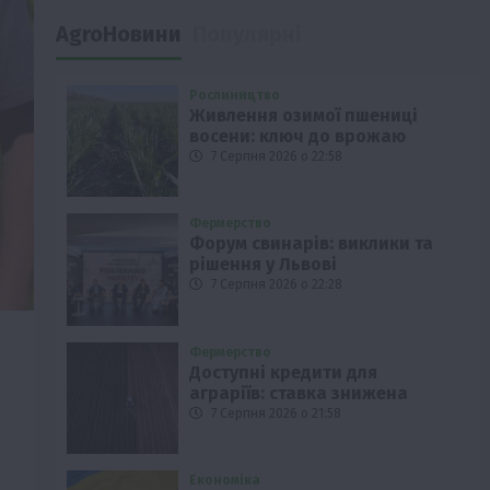
AgroНовини
Популярні
Рослиництво
Живлення озимої пшениці
восени: ключ до врожаю
7 Серпня 2026 о 22:58
Фермерство
Форум свинарів: виклики та
рішення у Львові
7 Серпня 2026 о 22:28
Фермерство
Доступні кредити для
аграріїв: ставка знижена
7 Серпня 2026 о 21:58
Економіка