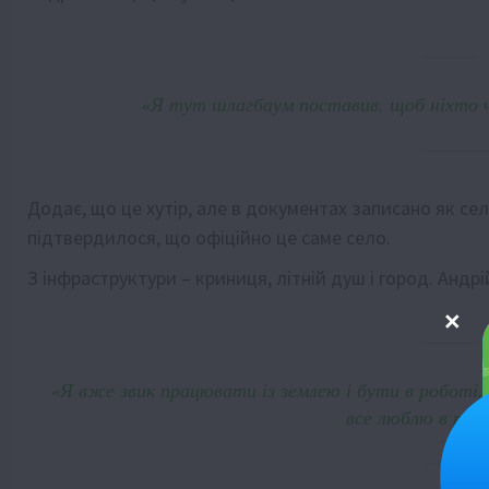
«Я тут шлагбаум поставив, щоб ніхто 
Додає, що це хутір, але в документах записано як 
підтвердилося, що офіційно це саме село.
З інфраструктури – криниця, літній душ і город. Андр
«Я вже звик працювати із землею і бути в роботі. 
все люблю в робо