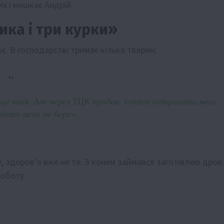
х і мешкає Андрій.
ика і три курки»
є. В господарстві тримає кілька тварин:
 ще коня. Але через ТЦК продав, хотіли відправити мене
іхто мене не бере».
е, здоров’я вже не те. З конем займався заготівлею дров.
роботу.