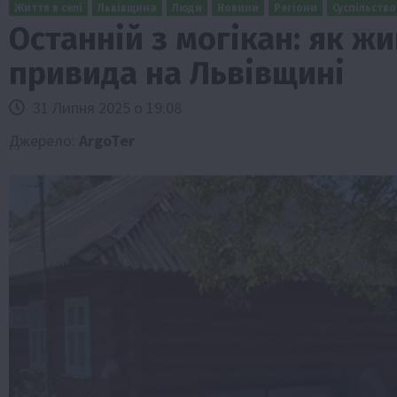
Життя в селі
Львівщина
Люди
Новини
Регіони
Суспільство
Останній з могікан: як ж
привида на Львівщині
31 Липня 2025 о 19:08
Джерело:
ArgoTer
Бізнес
Економіка
Життя в селі
Новини
ТОП1
Фермерство
Аграрії отримають кредити до 10 млн 
Sense Bank
4 Серпня 2026 о 12:08