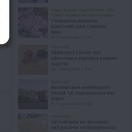
Наука
Новини
Події
Регіони
ТОП1
Туризм
Фермерство
Франківщина
У Карпатах виявили
рідкісний гриб Свиняче
вухо
7 Серпня 2026 о 17:28
Технології
Väderstad Carrier 925:
ефективна обробка важких
ґрунтів
7 Серпня 2026 о 16:58
Технології
Алюмінієвий напівпричіп
KRONE SX: перевезення без
втрат
7 Серпня 2026 о 16:28
Економіка
Світові ціни на рослинні
олії досягли чотирирічного