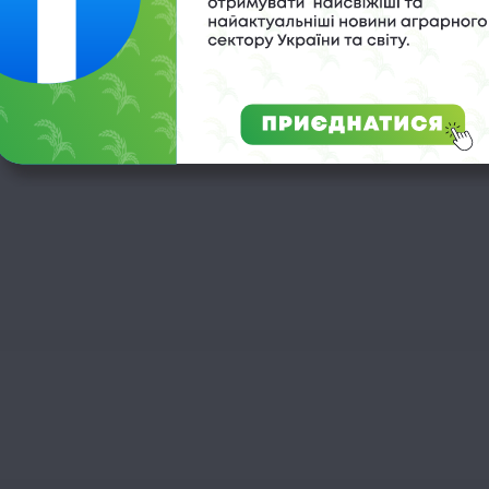
а. Але переважно Андрій на Климівщині сам. Та, як
 та вирощує там страусів
.