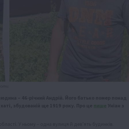
шоти.
юдина – 46-річний Андрій. Його батько помер понад
й хаті, збудованій ще 1919 року. Про це
пише
Уніан з
бласті. У ньому – одна вулиця й дев’ять будинків.