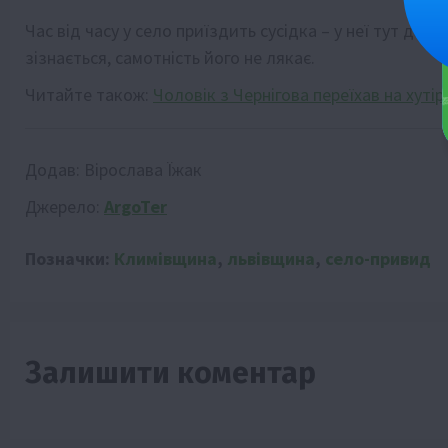
Час від часу у село приїздить сусідка – у неї тут дач
зізнається, самотність його не лякає.
Читайте також:
Чоловік з Чернігова переїхав на хутір
Додав:
Вірослава Їжак
Джерело:
ArgoTer
Позначки:
Климівщина
,
львівщина
,
село-привид
Залишити коментар