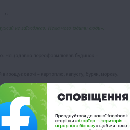
чужий не заїжджав. Нема чого їздити сюди».
село. Нещодавно переоформлював будинок –
ій вирощує овочі – картоплю, капусту, буряк, моркву.
Як неділя приходить, я не знаю, що робити, нервуюся. Я
ті бути», – каже він.