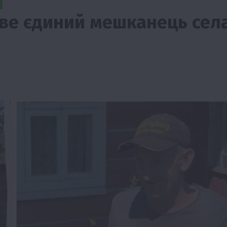
иве єдиний мешканець сел
Події
Наука
Новини
Події
Регіони
ТОП1
Туризм
Фермерство
Франківщина
грн від
У Карпатах виявили рідкісний гриб Свиня
вухо
7 Серпня 2026 о 17:28