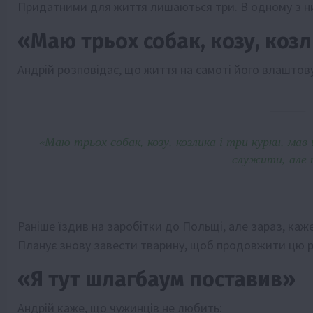
Придатними для життя лишаються три. В одному з ни
«Маю трьох собак, козу, козл
Андрій розповідає, що життя на самоті його влаштову
«Маю трьох собак, козу, козлика і три курки, мав
служити, але н
Раніше їздив на заробітки до Польщі, але зараз, каж
Планує знову завести тварину, щоб продовжити цю 
«Я тут шлагбаум поставив»
Андрій каже, що чужинців не любить: