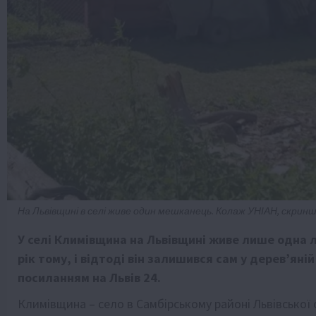
На Львівщині в селі живе один мешканець. Колаж УНІАН, скрин
У селі Климівщина на Львівщині живе лише одна л
рік тому, і відтоді він залишився сам у дерев’яні
посиланням на Львів 24.
Климівщина – село в Самбірському районі Львівської о