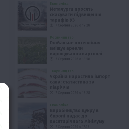
Економіка
Металурги просять
скасувати підвищення
тарифів УЗ
7 Серпня 2026 о 19:28
Рослиництво
Глобальне потепління
зміщує ареали
вирощування картоплі
7 Серпня 2026 о 18:58
Твариництво
Україна наростила імпорт
сала: статистика за
півріччя
7 Серпня 2026 о 18:28
Економіка
Виробництво цукру в
Європі падає до
десятирічного мінімуму
7 Серпня 2026 о 17:58