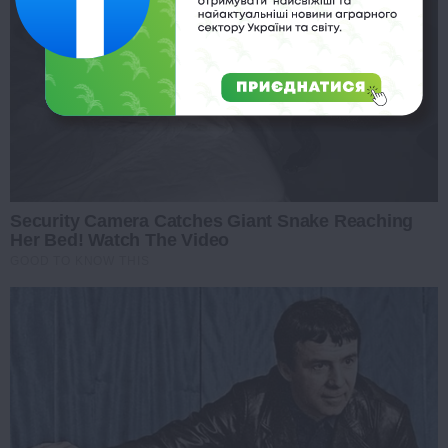
Security Camera Catches Giant Snake Reaching
Her Bed! Watch The Video
GOOD TO KNOW THIS