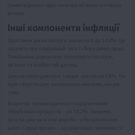
гривні відносно євро поки що не мала суттєвого
впливу.
Інші компоненти інфляції
Зростання цін на послуги знизилося до 14,4%. Це
свідчить про помірніший тиск із боку ринку праці.
Повільніше дорожчали транспортні послуги,
зв’язок та особистий догляд.
Ціни на непродовольчі товари зросли на 3,6%. На
одяг і взуття ціни залишалися нижчими, ніж рік
тому.
Водночас пришвидшилося подорожчання
оброблених продуктів – до 18,2%. Зокрема,
зросли ціни на м’ясні вироби та безалкогольні
напої. Серед причин – здорожчання сировини та