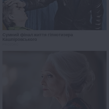
Сумний фінал життя гіпнотизера
Кашпіровського
PROZORO