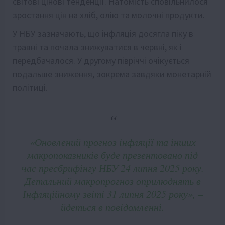
світові цінові тенденції. Натомість сповільнилося
зростання цін на хліб, олію та молочні продукти.
У НБУ зазначають, що інфляція досягла піку в
травні та почала знижуватися в червні, як і
передбачалося. У другому півріччі очікується
подальше зниження, зокрема завдяки монетарній
політиці.
«Оновлений прогноз інфляції та інших
макропоказників буде презентовано під
час пресбрифінгу НБУ 24 липня 2025 року.
Детальний макропрогноз оприлюднять в
Інфляційному звіті 31 липня 2025 року», –
йдеться в повідомленні.