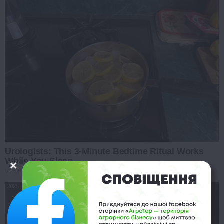
Urologists: This 3-Minute Bedtime Ritual Works
While You Sleep
VIRIFLOW