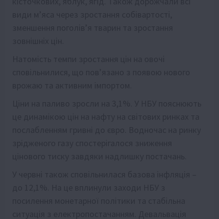
кісточкових, яблук, ягід. Також дорожчали всі
види м’яса через зростання собівартості,
зменшення поголів’я тварин та зростання
зовнішніх цін.
Натомість темпи зростання цін на овочі
сповільнилися, що пов’язано з появою нового
врожаю та активним імпортом.
Ціни на паливо зросли на 3,1%. У НБУ пояснюють
це динамікою цін на нафту на світових ринках та
послабленням гривні до євро. Водночас на ринку
зрідженого газу спостерігалося зниження
цінового тиску завдяки надлишку постачань.
У червні також сповільнилася базова інфляція –
до 12,1%. На це вплинули заходи НБУ з
посилення монетарної політики та стабільна
ситуація з електропостачанням. Девальвація