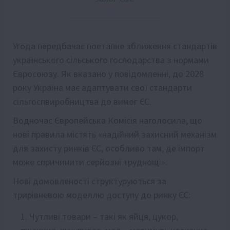
Угода передбачає поетапне зближення стандартів
українського сільського господарства з нормами
Євросоюзу. Як вказано у повідомленні, до 2028
року Україна має адаптувати свої стандарти
сільгоспвиробництва до вимог ЄС.
Водночас Європейська Комісія наголосила, що
нові правила містять «надійний захисний механізм
для захисту ринків ЄС, особливо там, де імпорт
може спричинити серйозні труднощі».
Нові домовленості структуруються за
трирівневою моделлю доступу до ринку ЄС:
Чутливі товари – такі як яйця, цукор,