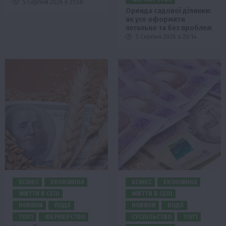
5 Серпня 2026 о 21:58
Оренда садової ділянки:
як усе оформити
легально та без проблем
5 Серпня 2026 о 20:14
БІЗНЕС
ЕКОНОМІКА
БІЗНЕС
ЕКОНОМІКА
ЖИТТЯ В СЕЛІ
ЖИТТЯ В СЕЛІ
НОВИНИ
ПОДІЇ
НОВИНИ
ПОДІЇ
ТОП1
ФЕРМЕРСТВО
СУСПІЛЬСТВО
ТОП1