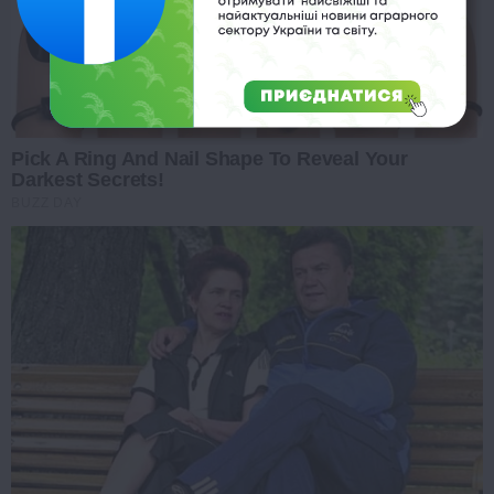
Pick A Ring And Nail Shape To Reveal Your
Darkest Secrets!
BUZZ DAY