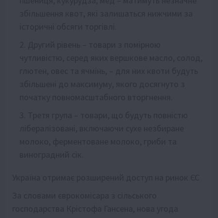
пшениця, кукурудза, мед – матимуть незначне
збільшення квот, які залишаться нижчими за
історичні обсяги торгівлі.
Другий рівень – товари з помірною
чутливістю, серед яких вершкове масло, солод,
глютен, овес та ячмінь, – для них квоти будуть
збільшені до максимуму, якого досягнуто з
початку повномасштабного вторгнення.
Третя група – товари, що будуть повністю
лібералізовані, включаючи сухе незбиране
молоко, ферментоване молоко, гриби та
виноградний сік.
Україна отримає розширений доступ на ринок ЄС
За словами єврокомісара з сільського
господарства Крістофа Гансена, нова угода