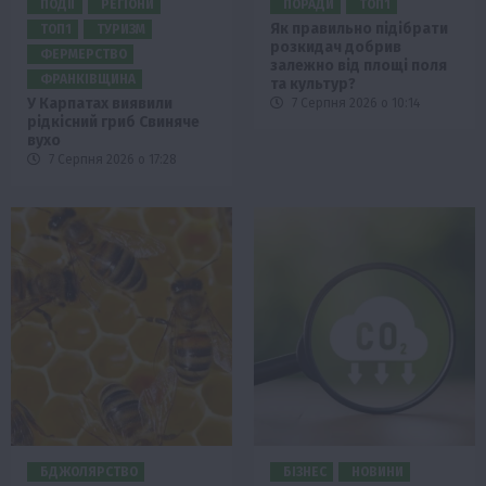
ПОДІЇ
РЕГІОНИ
ПОРАДИ
ТОП1
Як правильно підібрати
ТОП1
ТУРИЗМ
розкидач добрив
ФЕРМЕРСТВО
залежно від площі поля
ФРАНКІВЩИНА
та культур?
У Карпатах виявили
7 Серпня 2026 о 10:14
рідкісний гриб Свиняче
вухо
7 Серпня 2026 о 17:28
БДЖОЛЯРСТВО
БІЗНЕС
НОВИНИ