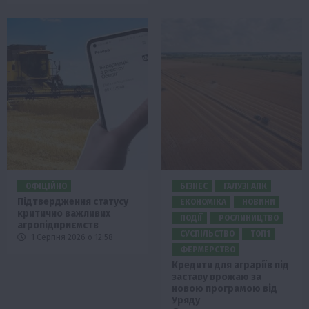
ОФІЦІЙНО
БІЗНЕС
ГАЛУЗІ АПК
Підтвердження статусу
ЕКОНОМІКА
НОВИНИ
критично важливих
ПОДІЇ
РОСЛИНИЦТВО
агропідприємств
СУСПІЛЬСТВО
ТОП1
1 Серпня 2026 о 12:58
ФЕРМЕРСТВО
Кредити для аграріїв під
заставу врожаю за
новою програмою від
Уряду