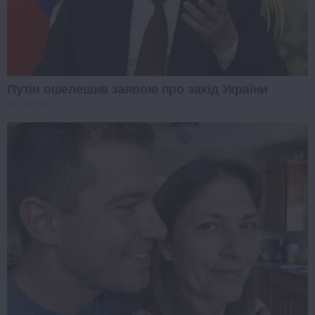
Путін ошелешив заявою про захід України
PROZORO