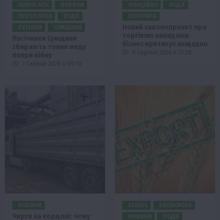
ГАЛУЗІ АПК
НОВИНИ
ОФІЦІЙНО
ПОДІЇ
ПЕРЕРОБКА
ПОДІЇ
ПОЛІТИКА
Новий законопроєкт про
РЕГІОНИ
СУМЩИНА
торгівлю викидами:
Пасічники Сумщини
бізнес критикує нещадно
збирають тонни меду
6 Серпня 2026 о 21:28
попри війну
7 Серпня 2026 о 08:58
НОВИНИ
БІЗНЕС
ЕКОНОМІКА
Черги на кордоні: чому
НОВИНИ
ПОДІЇ