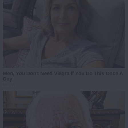
Men, You Don't Need Viagra If You Do This Once A
Day
MEDVI