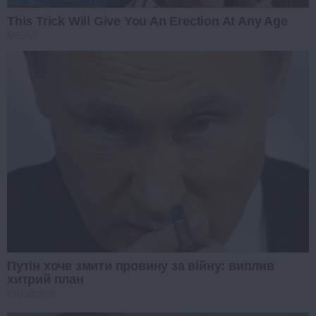
This Trick Will Give You An Erection At Any Age
MEDVI
Путін хоче змити провину за війну: виплив
хитрий план
PROZORO