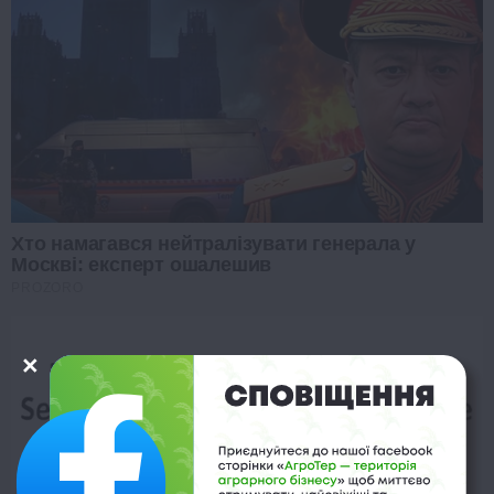
Хто намагався нейтралізувати генерала у
Москві: експерт ошалешив
PROZORO