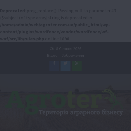
Deprecated
: preg_replace(): Passing null to parameter #3
($subject) of type array|string is deprecated in
/home/admin/web/agroter.com.ua/public_html/wp-
content/plugins/wordfence/vendor/wordfence/wf-
waf/src/lib/rules.php
on line
1896
Перейти
Сб. 8 Серпня 2026
до
Відео
Зображення
вмісту
Facebook
Twitter
Feed