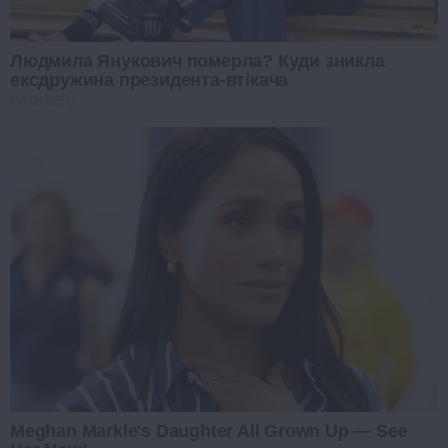
Людмила Янукович померла? Куди зникла
ексдружина президента-втікача
PROZORO
Meghan Markle's Daughter All Grown Up — See